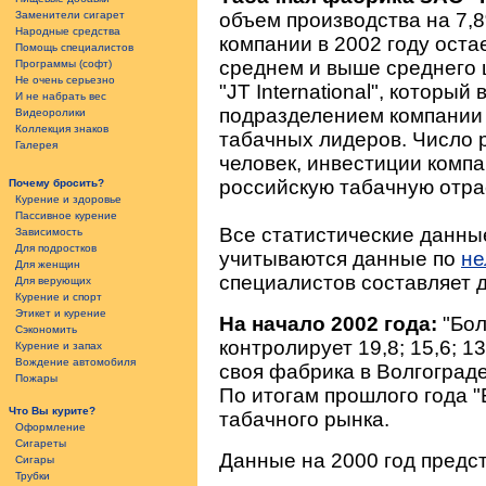
объем производства на 7,8
Заменители сигарет
Народные средства
компании в 2002 году ост
Помощь специалистов
среднем и выше среднего 
Программы (софт)
Не очень серьезно
"JT International", котор
И не набрать вес
подразделением компании 
Видеоролики
Коллекция знаков
табачных лидеров. Число р
Галерея
человек, инвестиции компан
российскую табачную отрас
Почему бросить?
Курение и здоровье
Пассивное курение
Все статистические данные
Зависимость
Для подростков
учитываются данные по
не
Для женщин
специалистов составляет д
Для верующих
Курение и спорт
Этикет и курение
На начало 2002 года:
"Боль
Сэкономить
контролирует 19,8; 15,6; 1
Курение и запах
Вождение автомобиля
своя фабрика в Волгограде)
Пожары
По итогам прошлого года "
Что Вы курите?
табачного рынка.
Оформление
Сигареты
Данные на 2000 год предс
Сигары
Трубки