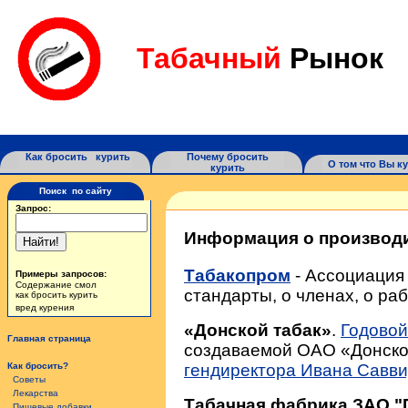
Табачный
Рынок
Как бросить курить
Почему бросить
О том что Вы к
курить
Поиск по сайту
Запрос:
Информация о производи
Табакопром
- Ассоциация
Примеры запросов:
Содержание смол
стандарты, о членах, о раб
как бросить курить
вред курения
«Донской табак»
.
Годовой
Главная страница
создаваемой ОАО «Донско
гендиректора Ивана Савви
Как бросить?
Советы
Лекарства
Табачная фабрика ЗАО "П
Пищевые добавки