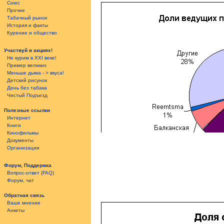
Снюс
Прочие
Табачный рынок
История и факты
Курение и общество
Участвуй в акциях!
Не курим в XXI веке!
Пример великих
Меньше дыма - > вкуса!
Детский рисунок
День без табакa
Чистый Подъезд
Полезные ссылки
Интернет
Книги
Кинофильмы
Документы
Организации
Форум, Поддержка
Вопрос-ответ (FAQ)
Форум, чат
Обратная связь
Ваше мнение
Анкеты