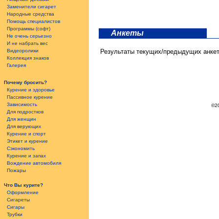
Заменители сигарет
Народные средства
Помощь специалистов
Программы (софт)
Анкеты
Не очень серьезно
И не набрать вес
Видеоролики
Результаты текущих/предыдущих анке
Коллекция знаков
Галерея
Почему бросить?
Курение и здоровье
Пассивное курение
Зависимость
©2
Для подростков
Для женщин
Для верующих
Курение и спорт
Этикет и курение
Сэкономить
Курение и запах
Вождение автомобиля
Пожары
Что Вы курите?
Оформление
Сигареты
Сигары
Трубки