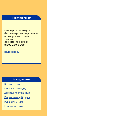
Горячая линия
Минздрав РФ открыл
бесплатную горячую линию
по вопросам отказа от
табака.
Звоните по номеру
8(800)200-0-200
подробнее...
Инструменты
Карта сайта
Поставь закладку
Домашняя страница
Порекомендуй другу
Напишите нам
О нашем сайте