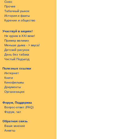
Снюс
Прочие
Табачный рынок
История и факты
Курение и общество
Участвуй в акциях!
Не курим в XXI веке!
Пример великих
Меньше дыма - > вкуса!
Детский рисунок
День без табакa
Чистый Подъезд
Полезные ссылки
Интернет
Книги
Кинофильмы
Документы
Организации
Форум, Поддержка
Вопрос-ответ (FAQ)
Форум, чат
Обратная связь
Ваше мнение
Анкеты