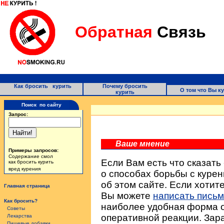
Обратная
Связь
Как бросить курить
Почему бросить
О том что Вы к
курить
Поиск по сайту
Запрос:
Ваше мнение
Примеры запросов:
Содержание смол
Если Вам есть что сказат
как бросить курить
вред курения
о способах борьбы с куре
об этом сайте. Если хотите
Главная страница
Вы можете
написать пись
Как бросить?
наиболее удобная форма 
Советы
оперативной реакции. Зар
Лекарства
Пищевые добавки