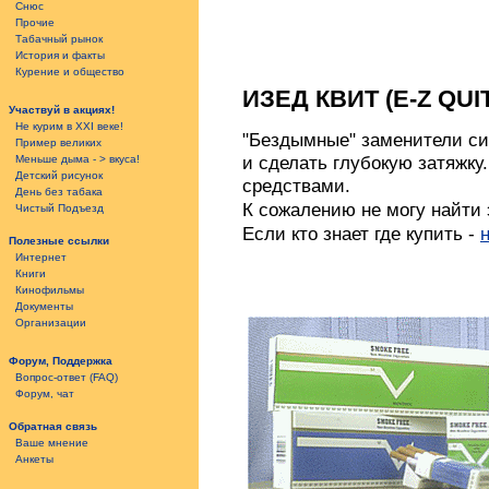
Снюс
Прочие
Табачный рынок
История и факты
Курение и общество
ИЗЕД КВИТ (E-Z QUIT
Участвуй в акциях!
Не курим в XXI веке!
"Бездымные" заменители сиг
Пример великих
и сделать глубокую затяжк
Меньше дыма - > вкуса!
Детский рисунок
средствами.
День без табакa
К сожалению не могу найти 
Чистый Подъезд
Если кто знает где купить -
Полезные ссылки
Интернет
Книги
Кинофильмы
Документы
Организации
Форум, Поддержка
Вопрос-ответ (FAQ)
Форум, чат
Обратная связь
Ваше мнение
Анкеты