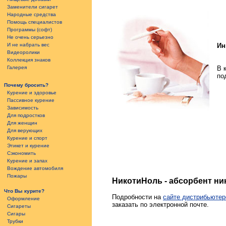
Заменители сигарет
Народные средства
Помощь специалистов
Программы (софт)
Не очень серьезно
И не набрать вес
Ин
Видеоролики
Коллекция знаков
Галерея
В 
по
Почему бросить?
Курение и здоровье
Пассивное курение
Зависимость
Для подростков
Для женщин
Для верующих
Курение и спорт
Этикет и курение
Сэкономить
Курение и запах
Вождение автомобиля
Пожары
НикотиНоль - абсорбент ни
Что Вы курите?
Подробности на
сайте дистрибьютер
Оформление
заказать по электронной почте.
Сигареты
Сигары
Трубки