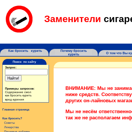
Заменители
сигар
Как бросить курить
Почему бросить
О том что Вы к
курить
Поиск по сайту
Запрос:
ВНИМАНИЕ: Мы не занимае
Примеры запросов:
Содержание смол
ниже средств. Соответств
как бросить курить
других он-лайновых магаз
вред курения
Главная страница
Мы не несём ответственно
так же не располагаем ин
Как бросить?
Советы
Лекарства
Пищевые добавки