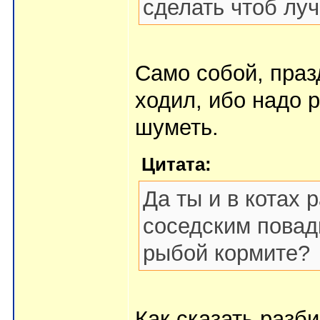
сделать чтоб лу
Само собой, праз
ходил, ибо надо р
шуметь.
Цитата:
Да ты и в котах 
соседским повад
рыбой кормите?
Как сказать разби