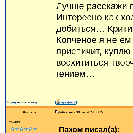
Лучше расскажи 
Интересно как хо
добиться… Критик
Копченое я не ем
приспичит, куплю
восхититься твор
гением…
Вернуться к началу
Достали
Добавлено:
30 сен 2024, 21:29
Академ.
Пахом писал(а):