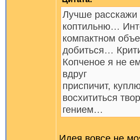
Лучше расскажи
коптильню… Инте
компактном объ
добиться… Крити
Копченое я не е
вдруг
приспичит, купл
восхититься тво
гением…
Идея вовсе не мо