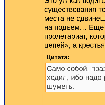
Это уж как водит
существования то
места не сдвинешь
на подъем… Еще 
пролетариат, кото
цепей», а кресть
Цитата:
Само собой, пра
ходил, ибо надо 
шуметь.