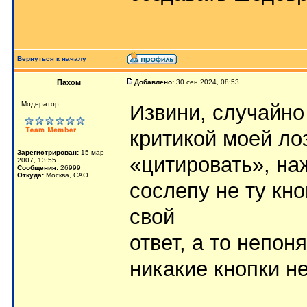
Вернуться к началу
Пахом
Добавлено:
30 сен 2024, 08:53
Мoдератор
Извини, случайно
критикой моей ло
Зарегистрирован:
15 мар
«цитировать», на
2007, 13:55
Сообщения:
26999
Откуда:
Москва, САО
сослепу не ту кн
свой
ответ, а то непо
никакие кнопки не