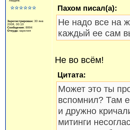
Академ.
Пахом писал(а):
Не надо все на ж
Зарегистрирован:
30 янв
2008, 00:10
Сообщения:
8894
каждый ее сам в
Откуда:
карелия
Не во всём!
Цитата:
Может это ты пр
вспомнил? Там е
и дружно кричал
митинги несогла