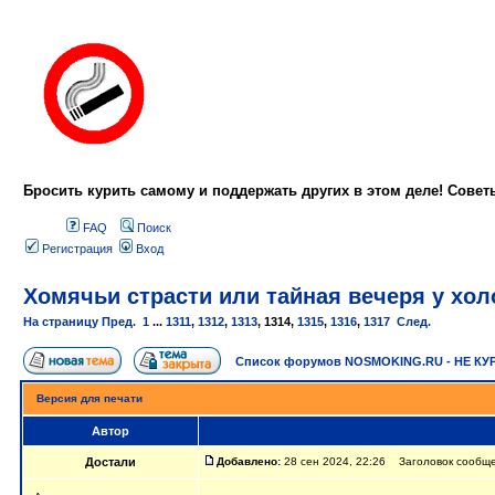
Бросить курить самому и поддержать других в этом деле! Сове
FAQ
Поиск
Регистрация
Вход
Хомячьи страсти или тайная вечеря у холо
На страницу
Пред.
1
...
1311
,
1312
,
1313
,
1314
,
1315
,
1316
,
1317
След.
Список форумов NOSMOKING.RU - НЕ КУ
Версия для печати
Автор
Достали
Добавлено:
28 сен 2024, 22:26 Заголовок сообщен