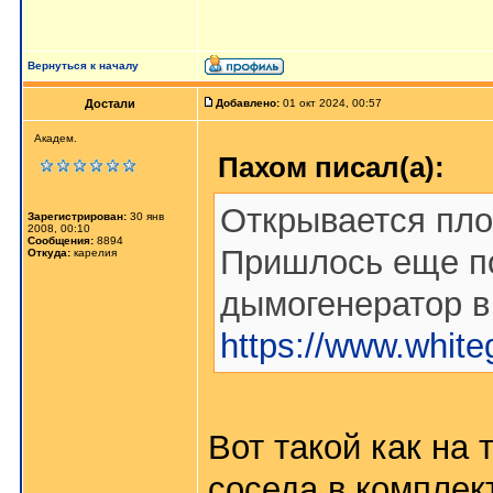
Вернуться к началу
Достали
Добавлено:
01 окт 2024, 00:57
Академ.
Пахом писал(а):
Открывается пло
Зарегистрирован:
30 янв
2008, 00:10
Сообщения:
8894
Пришлось еще по
Откуда:
карелия
дымогенератор в
https://www.whiteg
Вот такой как на 
соседа в комплект