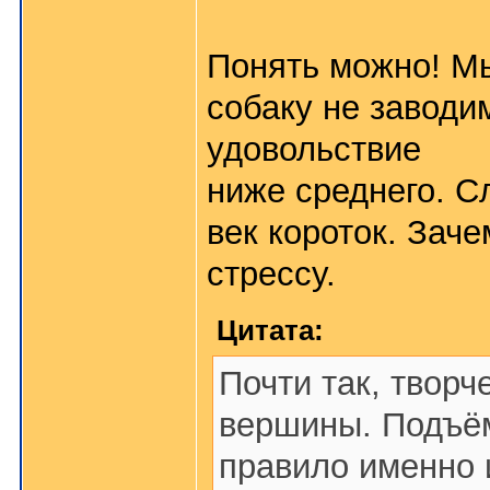
Понять можно! Мы
собаку не заводи
удовольствие
ниже среднего. С
век короток. Зач
стрессу.
Цитата:
Почти так, творч
вершины. Подъём
правило именно 