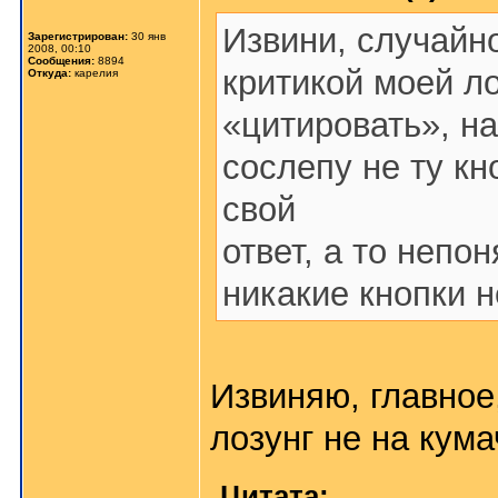
Извини, случайн
Зарегистрирован:
30 янв
2008, 00:10
Сообщения:
8894
критикой моей ло
Откуда:
карелия
«цитировать», н
сослепу не ту к
свой
ответ, а то неп
никакие кнопки н
Извиняю, главное
лозунг не на кума
Цитата: