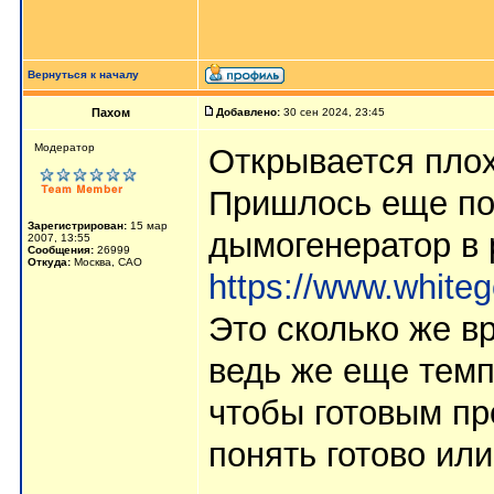
Вернуться к началу
Пахом
Добавлено:
30 сен 2024, 23:45
Мoдератор
Открывается плох
Пришлось еще пор
Зарегистрирован:
15 мар
дымогенератор в 
2007, 13:55
Сообщения:
26999
Откуда:
Москва, САО
https://www.whitego
Это сколько же в
ведь же еще тем
чтобы готовым пр
понять готово или