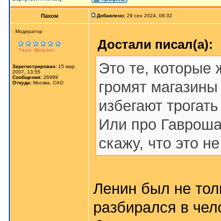
Пахом
Добавлено:
29 сен 2024, 08:32
Мoдератор
Достали писал(а):
Это те, которые 
Зарегистрирован:
15 мар
2007, 13:55
Сообщения:
26999
громят магазины
Откуда:
Москва, САО
избегают трогать
Или про Гавроша
скажу, что это н
Ленин был не тол
разбирался в чел