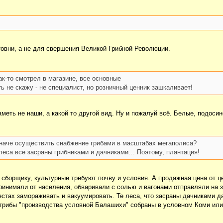
товни, а не для свершения Великой Грибной Революции.
к-то смотрел в магазине, все основные
не скажу - не специалист, но розничный ценник зашкаливает!
меть не наши, а какой то другой вид. Ну и пожалуй всё. Белые, подосино
иначе осуществить снабжение грибами в масштабах мегаполиса?
и леса все засраны грибниками и дачниками… Поэтому, плантация!
 сборщику, культурные требуют почву и условия. А продажная цена от це
Принимали от населения, обваривали с солью и вагонами отправляли на з
естах замораживать и вакуумировать. Те леса, что засраны дачниками д
грибы "производства условной Балашихи" собраны в условном Коми или 