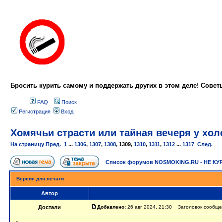
Бросить курить самому и поддержать других в этом деле! Сове
FAQ
Поиск
Регистрация
Вход
Хомячьи страсти или тайная вечеря у холо
На страницу
Пред.
1
...
1306
,
1307
,
1308
,
1309
,
1310
,
1311
,
1312
...
1317
След.
Список форумов NOSMOKING.RU - НЕ КУ
Версия для печати
Автор
Достали
Добавлено:
26 авг 2024, 21:30 Заголовок сообщени