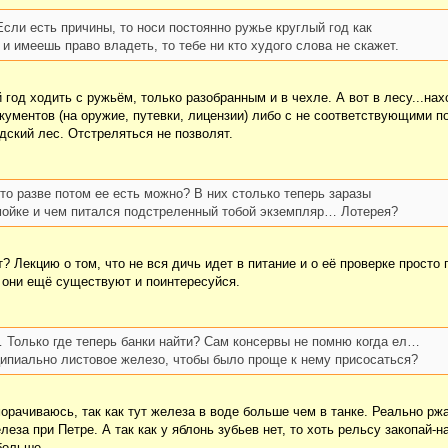
сли есть причины, то носи постоянно ружье круглый год как
 и имеешь право владеть, то тебе ни кто худого слова не скажет.
й год ходить с ружьём, только разобранным и в чехле. А вот в лесу...на
кументов (на оружие, путевки, лицензии) либо с не соответствующими п
дский лес. Отстреляться не позволят.
то разве потом ее есть можно? В них столько теперь заразы
мойке и чем питался подстреленный тобой экземпляр… Лотерея?
т? Лекцию о том, что не вся дичь идет в питание и о её проверке просто 
 они ещё существуют и поинтересуйся.
 Только где теперь банки найти? Сам консервы не помню когда ел…
ципиально листовое железо, чтобы было проще к нему присосаться?
орачиваюсь, так как тут железа в воде больше чем в танке. Реально ржав
еза при Петре. А так как у яблонь зубьев нет, то хоть рельсу закопай-н
больше.