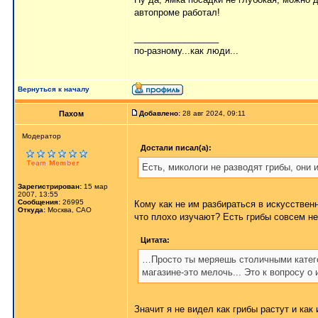
автопроме работал!
_________________
по-разному...как люди...
Вернуться к началу
Пахом
Добавлено:
28 авг 2024, 09:11
Мoдератор
Достали писал(а):
Есть, микологи не разводят грибы, они и
Зарегистрирован:
15 мар
2007, 13:55
Сообщения:
26995
Кому как не им разбираться в искусствен
Откуда:
Москва, САО
что плохо изучают? Есть грибы совсем не
Цитата:
…Просто ты меряешь столичными катего
магазине-это мелочь... Это к вопросу о
Значит я не видел как грибы растут и как