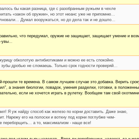
залось бы какая разница, где с разобранным ружьем в чехле
читать «закон об оружии», но этот нюанс уже не припомню…
олновали… Думал вооружаться, но до дела так и не дошло…
Правильно, что передумал, оружие не защищает, защищает умение и возм
-увы...
 курицу обколотую антибиотиками и можно ее есть спокойно.
е зубы дробью не сломаешь. Только срок годности проверяй…
й-прошли те времена. В самом лучшем случае это добавка. Верить сроку 
л", а знания биологии, повадок, умения разделки, готовки, в положенны
зательно, если не хочется играть в рулетку. Вообщем там свой охотмини
ил! Я уж найду способ как железо по корни доставить. Даже знаю,
т. Нарежу его на полоски и воткну под корни поглубже чем-
е переборщить… а то, максимализм - наще все!
даже под углом дыры наделать. Вряд ли переборщишь-надоест, да и желе