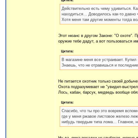
Цитата:
Действительно есть чему удивиться. Ка
находиться… Доводилось как-то давно 
Хотя меня там другие моменты тогда в
Этот нюанс в другом Законе: "О охоте". 
оружие тебе дадут, а вот пользоваться им
Цитата:
В магазине меня все устраивает. Купил
Знаешь, что не отравишься и последни
Не питается охотник только своей добыче
Охота подразумевает не "увидил-выстрели
Лось, кабан, барсук, медведь вообще обя
Цитата:
Спасибо, что ты про это вовремя вспомн
где у меня ржавое листовое железо лежи
нибудь твердым типа лома… Главное, н
Ну да, ямка посадки не глубокая, можно 