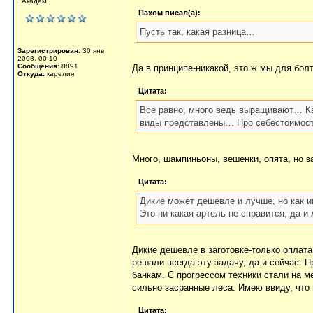
Академ.
Пахом писал(а):
Пусть так, какая разница…
Зарегистрирован:
30 янв
2008, 00:10
Сообщения:
8891
Да в принципе-никакой, это ж мы для бол
Откуда:
карелия
Цитата:
Все равно, много ведь выращивают… Ка
виды представлены… Про себестоимость 
Много, шампиньоны, вешенки, опята, но за
Цитата:
Дикие может дешевле и лучше, но как 
Это ни какая артель не справится, да 
Дикие дешевле в заготовке-только оплата
решали всегда эту задачу, да и сейчас. 
банкам. С прогрессом техники стали на м
сильно засранные леса. Имею ввиду, что 
Цитата: