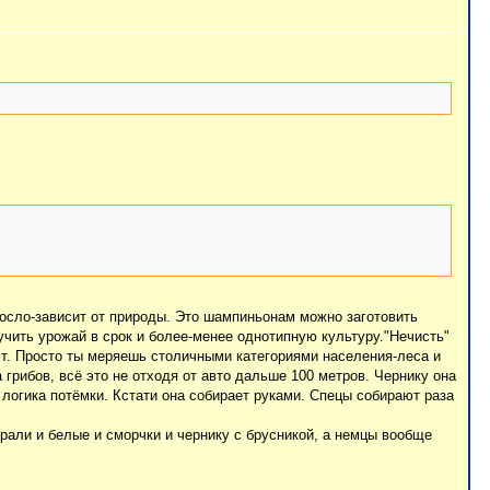
росло-зависит от природы. Это шампиньонам можно заготовить
учить урожай в срок и более-менее однотипную культуру."Нечисть"
т. Просто ты меряешь столичными категориями населения-леса и
 грибов, всё это не отходя от авто дальше 100 метров. Чернику она
 логика потёмки. Кстати она собирает руками. Спецы собирают раза
рали и белые и сморчки и чернику с брусникой, а немцы вообще