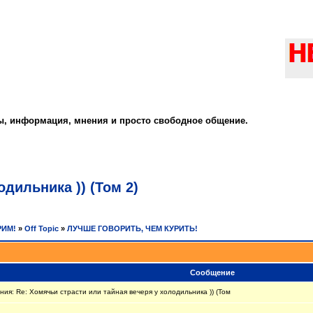
ты, информация, мнения и просто свободное общение.
дильника )) (Том 2)
РИМ!
»
Off Topic
»
ЛУЧШЕ ГОВОРИТЬ, ЧЕМ КУРИТЬ!
Сообщение
я: Re: Хомячьи страсти или тайная вечеря у холодильника )) (Том