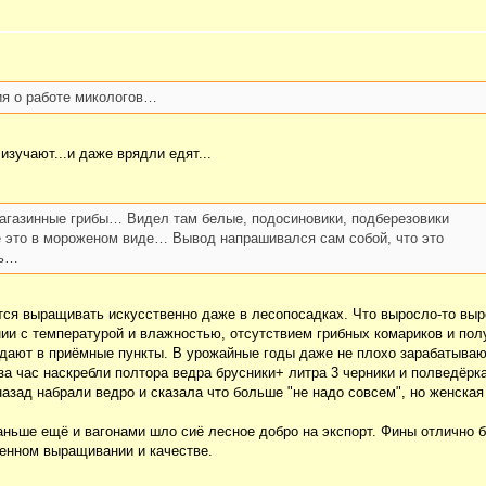
ия о работе микологов…
изучают...и даже врядли едят...
 магазинные грибы… Видел там белые, подосиновики, подберезовики
 это в мороженом виде… Вывод напрашивался сам собой, что это
ть…
ется выращивать искусственно даже в лесопосадках. Что выросло-то вы
ии с температурой и влажностью, отсутствием грибных комариков и пол
ают в приёмные пункты. В урожайные годы даже не плохо зарабатываю
за час наскребли полтора ведра брусники+ литра 3 черники и полведёрка
назад набрали ведро и сказала что больше "не надо совсем", но женская
аньше ещё и вагонами шло сиё лесное добро на экспорт. Фины отлично б
твенном выращивании и качестве.