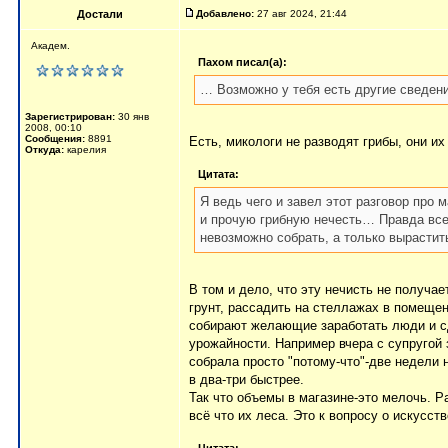
Достали
Добавлено:
27 авг 2024, 21:44
Академ.
Пахом писал(а):
… Возможно у тебя есть другие сведен
Зарегистрирован:
30 янв
2008, 00:10
Сообщения:
8891
Есть, микологи не разводят грибы, они их 
Откуда:
карелия
Цитата:
Я ведь чего и завел этот разговор про
и прочую грибную нечесть… Правда все
невозможно собрать, а только вырасти
В том и дело, что эту нечисть не получа
грунт, рассадить на стеллажах в помещен
собирают желающие заработать люди и сд
урожайности. Например вчера с супругой 
собрала просто "потому-что"-две недели 
в два-три быстрее.
Так что объемы в магазине-это мелочь. Р
всё что их леса. Это к вопросу о искусс