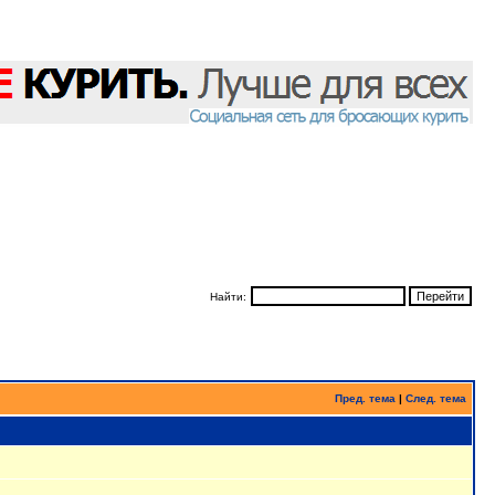
Найти:
Пред. тема
|
След. тема