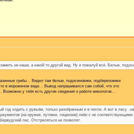
заметь не наши, а какой то другой вид. Ну и пожалуй всё. Белые, подоси
агазинные грибы… Видел там белые, подосиновики, подберезовики
это в мороженом виде… Вывод напрашивался сам собой, что это
… Возможно у тебя есть другие сведения о работе микологов…
ый год ходить с ружьём, только разобранным и в чехле. А вот в лесу...
документов (на оружие, путевки, лицензии) либо с не соответствующими
Шервудский лес. Отстреляться не позволят.