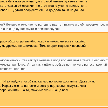
лось бы какая разница, где с разобранным ружьем в чехле
тать «закон об оружии», но этот нюанс уже не припомню…
новали… Думал вооружаться, но до дела так и не дошло…
ает? Лекцию о том, что не вся дичь идет в питание и о её проверке прост
и они ещё существуют и поинтересуйся.
урицу обколотую антибиотиками и можно ее есть спокойно.
зубы дробью не сломаешь. Только срок годности проверяй…
морачиваюсь, так как тут железа в воде больше чем в танке. Реально рж
елеза при Петре. А так как у яблонь зубьев нет, то хоть рельсу закопай
верхность больше.
л! Я уж найду способ как железо по корни доставить. Даже знаю,
. Нарежу его на полоски и воткну под корни поглубже чем-
переборщить… а то, максимализм - наще все!