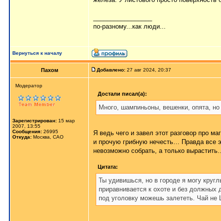
_________________
по-разному...как люди...
Вернуться к началу
Пахом
Добавлено:
27 авг 2024, 20:37
Мoдератор
Достали писал(а):
Много, шампиньоны, вешенки, опята, но 
Зарегистрирован:
15 мар
2007, 13:55
Сообщения:
26995
Я ведь чего и завел этот разговор про м
Откуда:
Москва, САО
и прочую грибную нечесть… Правда все 
невозможно собрать, а только вырастить
Цитата:
Ты удивишься, но в городе я могу кругл
приравнивается к охоте и без должных 
под уголовку можешь залететь. Чай не 