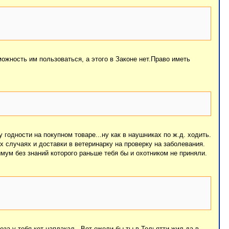
ожность им пользоваться, а этого в Законе нет.Право иметь
годности на покупном товаре...ну как в наушниках по ж.д. ходить.
х случаях и доставки в ветеринарку на проверку на заболевания.
мум без знаний которого раньше тебя бы и охотником не приняли.
за у тебя кот наплакал...Вот ежели бы ты в Тольятти жил да в