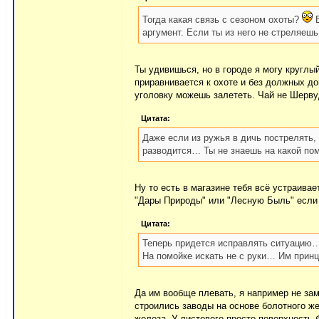
Тогда какая связь с сезоном охоты?
Е
аргумент. Если ты из него не стреляешь
Ты удивишься, но в городе я могу круглы
приравнивается к охоте и без должных до
уголовку можешь залететь. Чай не Шерву
Цитата:
Даже если из ружья в дичь пострелять, 
разводится… Ты не знаешь на какой по
Ну то есть в магазине тебя всё устраивае
"Дары Природы" или "Лесную Быль" если
Цитата:
Теперь придется исправлять ситуацию…
На помойке искать не с руки… Им прин
Да им вообще плевать, я например не зам
строились заводы на основе болотного жел
железа. У листового просто поверхность 