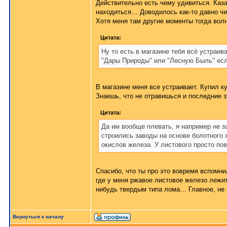
Действительно есть чему удивиться. Каза
находиться… Доводилось как-то давно чи
Хотя меня там другие моменты тогда вол
Цитата:
Ну то есть в магазине тебя всё устраив
"Дары Природы" или "Лесную Быль" есл
В магазине меня все устраивает. Купил к
Знаешь, что не отравишься и последние 
Цитата:
Да им вообще плевать, я например не за
строились заводы на основе болотного ж
окислов железа. У листового просто по
Спасибо, что ты про это вовремя вспомни
где у меня ржавое листовое железо лежит
нибудь твердым типа лома… Главное, не 
Вернуться к началу