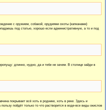
хождение с оружием, собакой, орудиями охоты (капканами)
опадаешь под статью, хорошо если административную, а то и под
пропущу: длинно, нудно, да и тебе не зачем. В столице зайди в
чина покрывает всё хоть в роднике, хоть в реке. Здесь и
а пользу пойдёт только то что растворится в воде-все виды окислов