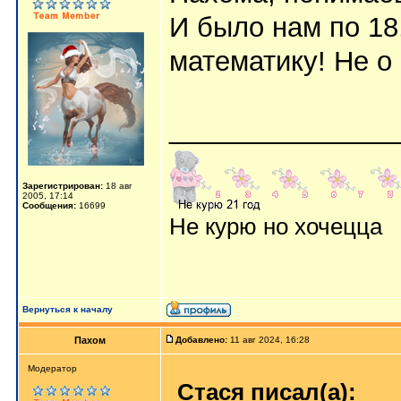
И было нам по 18
математику! Не о
_______________
Зарегистрирован:
18 авг
2005, 17:14
Сообщения:
16699
Не курю но хочецца
Вернуться к началу
Пахом
Добавлено:
11 авг 2024, 16:28
Мoдератор
Стася писал(а):