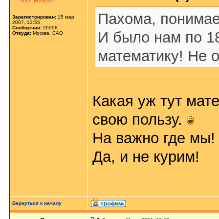
Пахома, поним
Зарегистрирован:
15 мар
2007, 13:55
Сообщения:
26998
И было нам по 18
Откуда:
Москва, САО
математику! Не о
Какая уж тут мат
свою пользу.
На важно где мы!
Да, и не курим!
Вернуться к началу