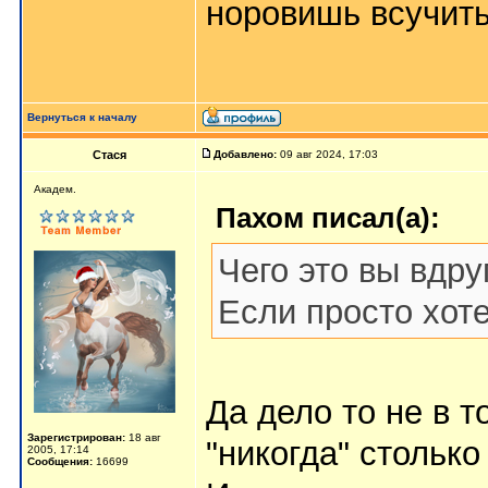
норовишь всучить
Вернуться к началу
Стася
Добавлено:
09 авг 2024, 17:03
Aкaдeм.
Пахом писал(а):
Чего это вы вдр
Если просто хот
Да дело то не в то
Зарегистрирован:
18 авг
"никогда" столько
2005, 17:14
Сообщения:
16699