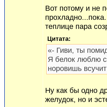
Вот потому и не п
прохладно...пока.
теплице пара соз
Цитата:
«- Гиви, ты поми
Я белок люблю с
норовишь всучит
Ну как бы одно д
желудок, но и эст