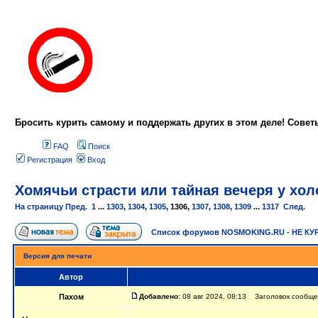
Бросить курить самому и поддержать других в этом деле! Сове
FAQ
Поиск
Регистрация
Вход
Хомячьи страсти или тайная вечеря у холо
На страницу
Пред.
1
...
1303
,
1304
,
1305
,
1306
,
1307
,
1308
,
1309
...
1317
След.
Список форумов NOSMOKING.RU - НЕ КУ
Версия для печати
Автор
Пахом
Добавлено:
08 авг 2024, 08:13 Заголовок сообщени