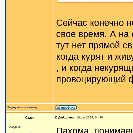
Сейчас конечно н
свое время. А на 
тут нет прямой с
когда курят и жив
, и когда некурящ
провоцирующий ф
Вернуться к началу
Стася
Добавлено:
10 авг 2024, 04:40
Aкaдeм.
Пахома, понима