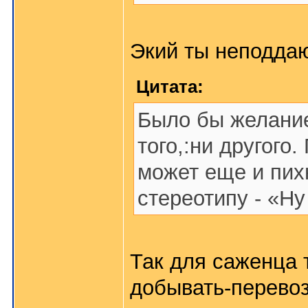
Экий ты неподда
Цитата:
Было бы желание 
того,:ни другого
может еще и пих
стереотипу - «Ну
Так для саженца 
добывать-перевоз