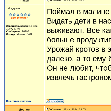
Пахом
Добавлено:
11 авг 2024, 16:42
Мoдератор
Поймал в малине 
Видать дети в на
Зарегистрирован:
15 мар
выживают. Все ка
2007, 13:55
Сообщения:
26998
Откуда:
Москва, САО
больше продуктив
Урожай кротов в 
далеко, а то ему 
Он не любит, что
извлечь гастроно
Вернуться к началу
Достали
Добавлено:
11 авг 2024, 23:05