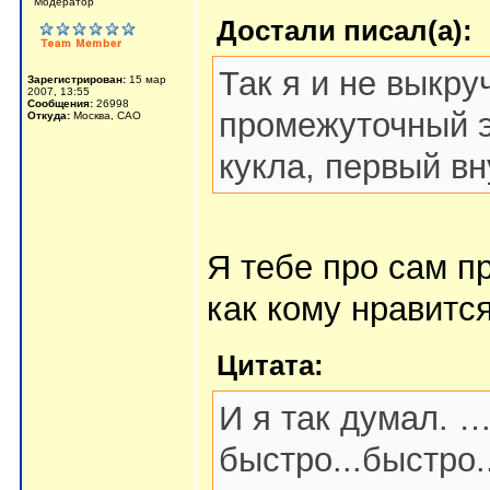
Мoдератор
Достали писал(а):
Так я и не выкру
Зарегистрирован:
15 мар
2007, 13:55
Сообщения:
26998
промежуточный э
Откуда:
Москва, САО
кукла, первый в
Я тебе про сам пр
как кому нравится
Цитата:
И я так думал. …
быстро...быстро.