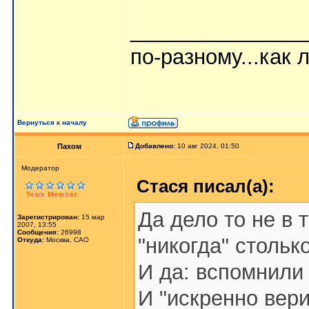
_______________
по-разному...как л
Вернуться к началу
Пахом
Добавлено:
10 авг 2024, 01:50
Мoдератор
Стася писал(а):
Да дело то не в т
Зарегистрирован:
15 мар
2007, 13:55
Сообщения:
26998
"никогда" стольк
Откуда:
Москва, САО
И да: вспомнили 
И "искренно вери