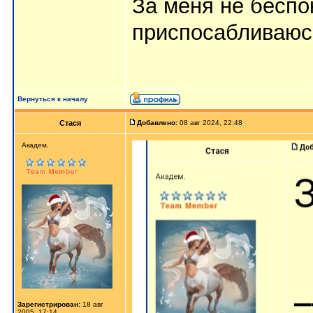
За меня не беспок
приспосабливаюс
Вернуться к началу
Стася
Добавлено:
08 авг 2024, 22:48
Aкaдeм.
Зарегистрирован:
18 авг
2005, 17:14