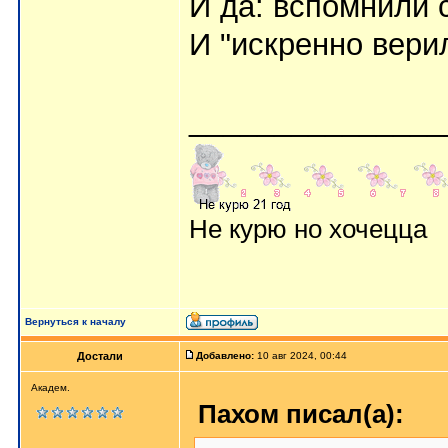
И да: вспомнили с
И "искренно верил
_______________
Не курю но хочецца
Вернуться к началу
Достали
Добавлено:
10 авг 2024, 00:44
Академ.
Пахом писал(а):