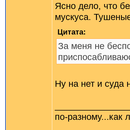
Ясно дело, что бе
мускуса. Тушены
Цитата:
За меня не беспо
приспосабливаюс
Ну на нет и суда н
_______________
по-разному...как л