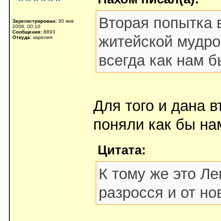
Вторая попытка 
Зарегистрирован:
30 янв
2008, 00:10
Сообщения:
8893
житейской мудро
Откуда:
карелия
всегда как нам 
Для того и дана в
поняли как бы нам
Цитата:
К тому же это Л
разросся и от н