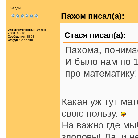
Академ.
Пахом писал(а):
Зарегистрирован:
30 янв
Стася писал(а):
2008, 00:10
Сообщения:
8893
Откуда:
карелия
Пахома, поним
И было нам по 1
про математику!
Какая уж тут ма
свою пользу.
На важно где мы!
здоровы! Да, и н