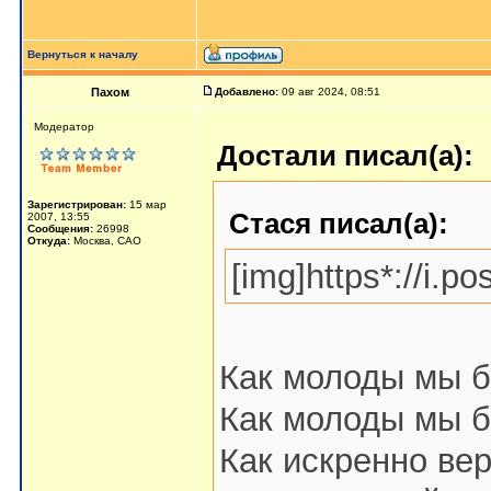
Вернуться к началу
Пахом
Добавлено:
09 авг 2024, 08:51
Мoдератор
Достали писал(а):
Зарегистрирован:
15 мар
Стася писал(а):
2007, 13:55
Сообщения:
26998
Откуда:
Москва, САО
[img]https*://i.
Как молоды мы б
Как молоды мы б
Как искренно ве