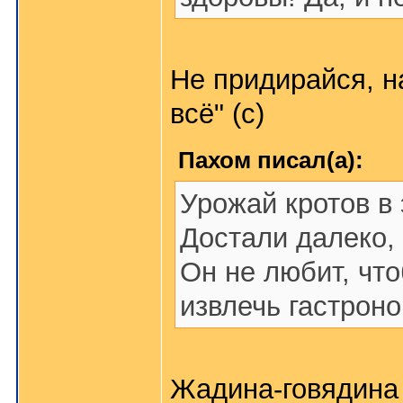
Не придирайся, н
всё" (с)
Пахом писал(а):
Урожай кротов в 
Достали далеко, 
Он не любит, что
извлечь гастрон
Жадина-говядина 