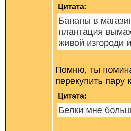
Цитата:
Бананы в магази
плантация выма
живой изгороди 
Помню, ты помина
перекупить пару к
Цитата:
Белки мне больш