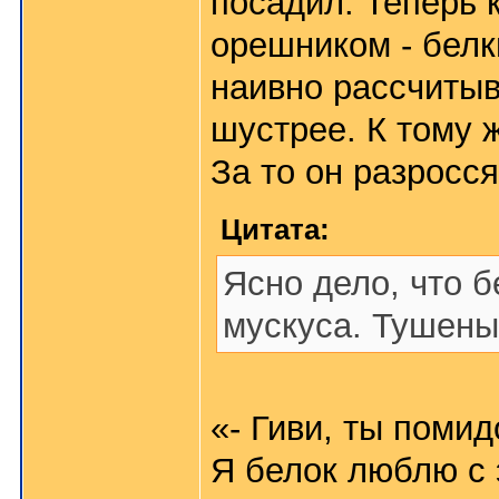
посадил. Теперь 
орешником - белк
наивно рассчитыв
шустрее. К тому 
За то он разросс
Цитата:
Ясно дело, что б
мускуса. Тушены
«- Гиви, ты поми
Я белок люблю с 