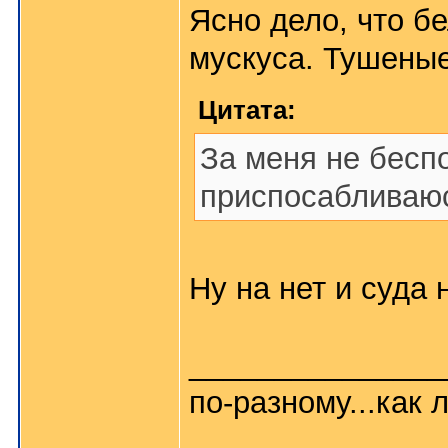
Ясно дело, что бе
мускуса. Тушены
Цитата:
За меня не беспо
приспосабливаюс
Ну на нет и суда н
_______________
по-разному...как л