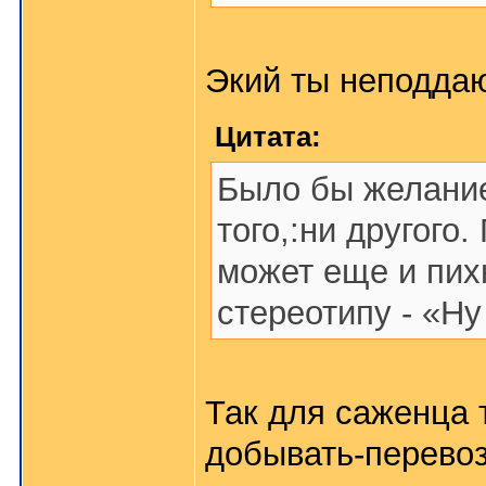
Экий ты неподда
Цитата:
Было бы желание 
того,:ни другого
может еще и пих
стереотипу - «Ну
Так для саженца 
добывать-перевоз