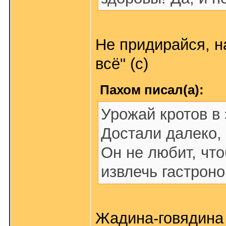
Не придирайся, н
всё" (с)
Пахом писал(а):
Урожай кротов в 
Достали далеко, 
Он не любит, что
извлечь гастрон
Жадина-говядина 