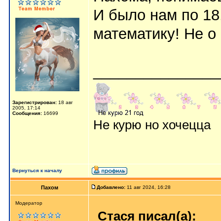
И было нам по 18
математику! Не о
_______________
Зарегистрирован:
18 авг
2005, 17:14
Сообщения:
16699
Не курю но хочецца
Вернуться к началу
Пахом
Добавлено:
11 авг 2024, 16:28
Мoдератор
Стася писал(а):