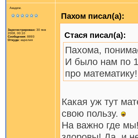
Академ.
Пахом писал(а):
Зарегистрирован:
30 янв
Стася писал(а):
2008, 00:10
Сообщения:
8893
Откуда:
карелия
Пахома, поним
И было нам по 1
про математику!
Какая уж тут ма
свою пользу.
На важно где мы!
здоровы! Да, и н