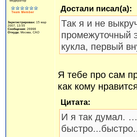
Мoдератор
Достали писал(а):
Так я и не выкру
Зарегистрирован:
15 мар
2007, 13:55
Сообщения:
26998
промежуточный э
Откуда:
Москва, САО
кукла, первый в
Я тебе про сам пр
как кому нравится
Цитата:
И я так думал. …
быстро...быстро.