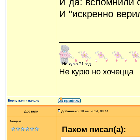
И да: вспомнили с
И "искренно верил
_______________
Не курю но хочецца
Вернуться к началу
Достали
Добавлено:
10 авг 2024, 00:44
Академ.
Пахом писал(а):