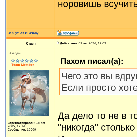
норовишь всучить
Вернуться к началу
Стася
Добавлено:
09 авг 2024, 17:03
Aкaдeм.
Пахом писал(а):
Чего это вы вдр
Если просто хот
Да дело то не в то
Зарегистрирован:
18 авг
"никогда" столько
2005, 17:14
Сообщения:
16699