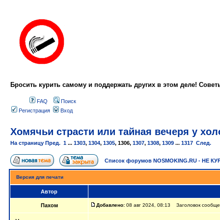
Бросить курить самому и поддержать других в этом деле! Сове
FAQ
Поиск
Регистрация
Вход
Хомячьи страсти или тайная вечеря у холо
На страницу
Пред.
1
...
1303
,
1304
,
1305
,
1306
,
1307
,
1308
,
1309
...
1317
След.
Список форумов NOSMOKING.RU - НЕ КУ
Версия для печати
Автор
Пахом
Добавлено:
08 авг 2024, 08:13 Заголовок сообщени