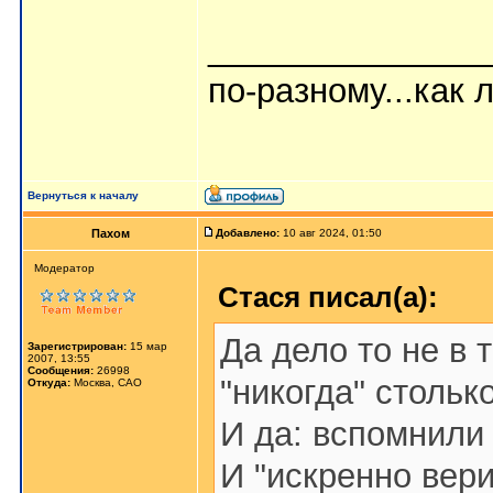
_______________
по-разному...как л
Вернуться к началу
Пахом
Добавлено:
10 авг 2024, 01:50
Мoдератор
Стася писал(а):
Да дело то не в т
Зарегистрирован:
15 мар
2007, 13:55
Сообщения:
26998
"никогда" стольк
Откуда:
Москва, САО
И да: вспомнили 
И "искренно вери