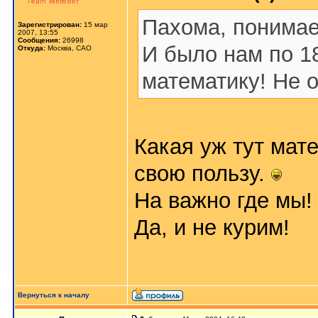
Пахома, поним
Зарегистрирован:
15 мар
2007, 13:55
Сообщения:
26998
И было нам по 18
Откуда:
Москва, САО
математику! Не о
Какая уж тут мат
свою пользу.
На важно где мы!
Да, и не курим!
Вернуться к началу