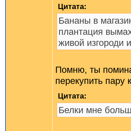
Цитата:
Бананы в магази
плантация выма
живой изгороди 
Помню, ты помина
перекупить пару к
Цитата:
Белки мне больш