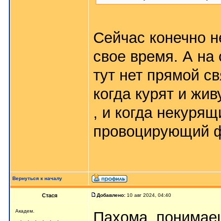
Сейчас конечно н
свое время. А на 
тут нет прямой с
когда курят и жив
, и когда некурящ
провоцирующий ф
Вернуться к началу
Стася
Добавлено:
10 авг 2024, 04:40
Aкaдeм.
Пахома, понима