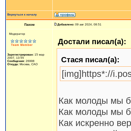
Вернуться к началу
Пахом
Добавлено:
09 авг 2024, 08:51
Мoдератор
Достали писал(а):
Зарегистрирован:
15 мар
Стася писал(а):
2007, 13:55
Сообщения:
26998
Откуда:
Москва, САО
[img]https*://i.
Как молоды мы б
Как молоды мы б
Как искренно ве