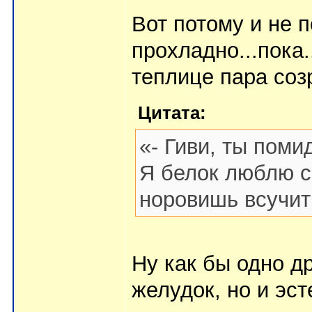
Вот потому и не п
прохладно...пока.
теплице пара соз
Цитата:
«- Гиви, ты поми
Я белок люблю с
норовишь всучит
Ну как бы одно д
желудок, но и эст