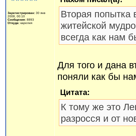
Вторая попытка 
Зарегистрирован:
30 янв
2008, 00:10
Сообщения:
8893
житейской мудро
Откуда:
карелия
всегда как нам 
Для того и дана в
поняли как бы нам
Цитата:
К тому же это Л
разросся и от н