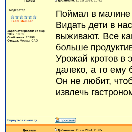
Пахом
Добавлено:
11 авг 2024, 16:42
Мoдератор
Поймал в малине 
Видать дети в на
Зарегистрирован:
15 мар
выживают. Все ка
2007, 13:55
Сообщения:
26998
Откуда:
Москва, САО
больше продуктив
Урожай кротов в 
далеко, а то ему 
Он не любит, что
извлечь гастроно
Вернуться к началу
Достали
Добавлено:
11 авг 2024, 23:05