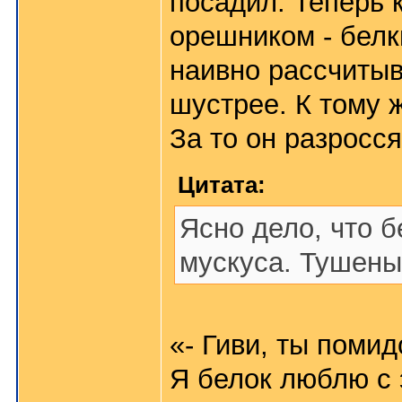
посадил. Теперь 
орешником - белк
наивно рассчитыв
шустрее. К тому 
За то он разросс
Цитата:
Ясно дело, что б
мускуса. Тушены
«- Гиви, ты поми
Я белок люблю с 