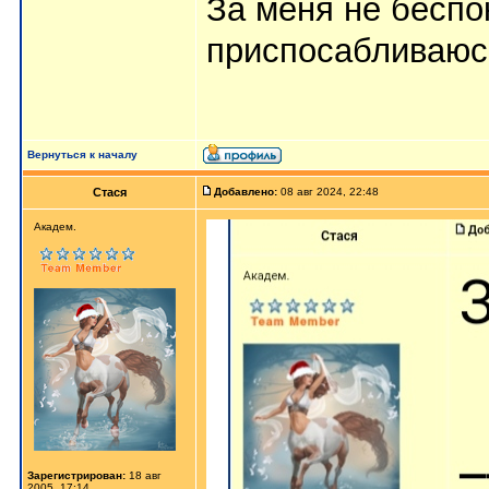
За меня не беспок
приспосабливаюс
Вернуться к началу
Стася
Добавлено:
08 авг 2024, 22:48
Aкaдeм.
Зарегистрирован:
18 авг
2005, 17:14