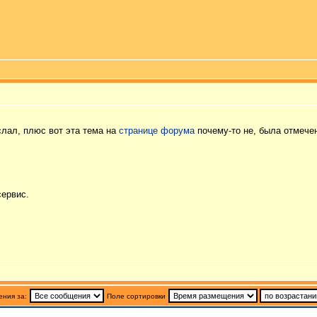
слал, плюс вот эта тема на
странице форума
почему-то не, была отмечен
сервис.
ния за:
Поле сортировки