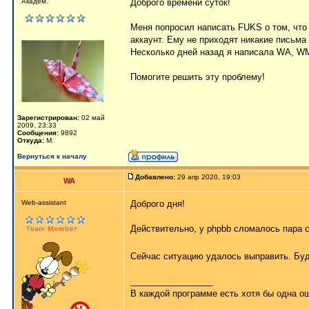
Академ.
Доброго времени суток!
Меня попросил написать FUKS о том, что 
аккаунт. Ему не приходят никакие письма 
Несколько дней назад я написала WA, WM 
Помогите решить эту проблему!
Зарегистрирован:
02 май
2009, 23:33
Сообщения:
9892
Откуда:
М.
Вернуться к началу
Добавлено:
29 апр 2020, 19:03
WA
Web-assistant
Доброго дня!
Действительно, у phpbb сломалось пара с
Сейчас ситуацию удалось выправить. Бу
_________________
В каждой программе есть хотя бы одна ош