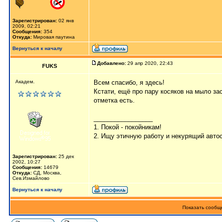
Зарегистрирован:
02 янв
2009, 02:21
Сообщения:
354
Откуда:
Мировая паутина
Вернуться к началу
Добавлено:
29 апр 2020, 22:43
FUKS
Академ.
Всем спасибо, я здесь!
Кстати, ещё про пару косяков на мыло за
отметка есть.
_________________
1. Покой - покойникам!
2. Ищу этичную работу и некурящий авто
Зарегистрирован:
25 дек
2002, 10:27
Сообщения:
14679
Откуда:
СД, Москва,
Сев.Измайлово
Вернуться к началу
Показать сообще