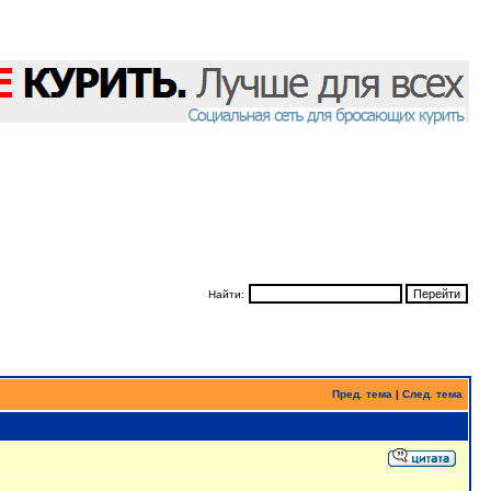
Найти:
Пред. тема
|
След. тема