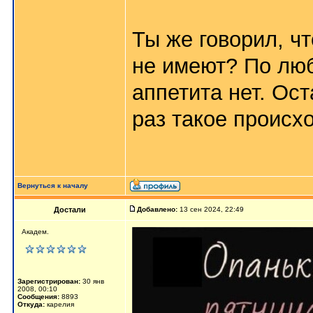
Ты же говорил, ч
не имеют? По люб
аппетита нет. Ост
раз такое происх
Вернуться к началу
Достали
Добавлено:
13 сен 2024, 22:49
Академ.
Зарегистрирован:
30 янв
2008, 00:10
Сообщения:
8893
Откуда:
карелия