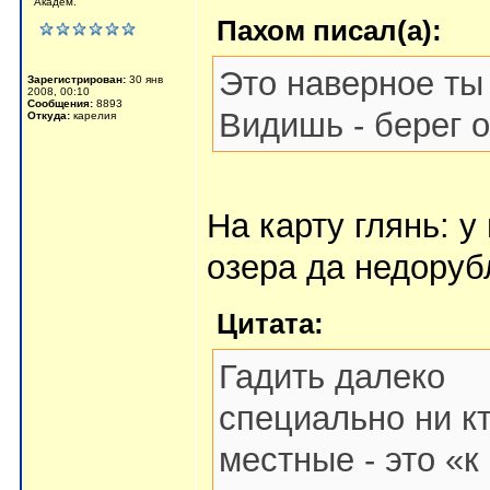
Академ.
Пахом писал(а):
Это наверное ты
Зарегистрирован:
30 янв
2008, 00:10
Сообщения:
8893
Видишь - берег 
Откуда:
карелия
На карту глянь: у
озера да недоруб
Цитата:
Гадить далеко
специально ни кт
местные - это «к