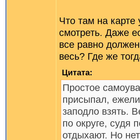
Что там на карт
смотреть. Даже е
все равно должен
весь? Где же тог
Цитата:
Простое самоува
присыпал, ежели 
заподло взять. В
по округе, судя 
отдыхают. Но нет