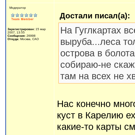
Мoдератор
Достали писал(а):
На Гуглкартах вс
Зарегистрирован:
15 мар
2007, 13:55
Сообщения:
26998
выруба...леса то
Откуда:
Москва, САО
острова в болота
собираю-не скаж
там на всех не хв
Нас конечно много
куст в Карелию е
какие-то карты с