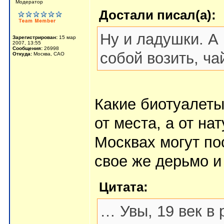
Мoдератор
Достали писал(а):
Ну и ладушки. А
Зарегистрирован:
15 мар
2007, 13:55
Сообщения:
26998
собой возить, ча
Откуда:
Москва, САО
Какие биотуалеты
от места, а от на
Москвах могут по
свое же дерьмо и
Цитата:
… Увы, 19 век в 