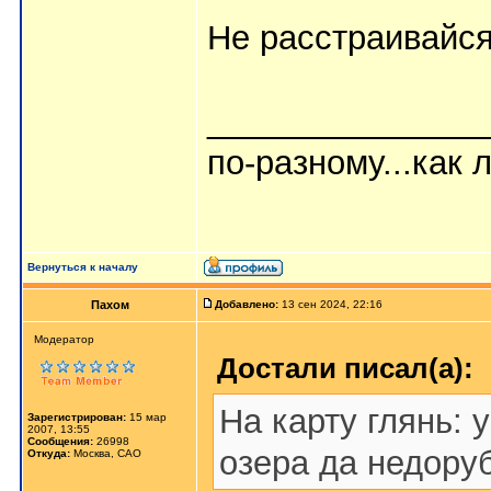
Не расстраивайся
_______________
по-разному...как л
Вернуться к началу
Пахом
Добавлено:
13 сен 2024, 22:16
Мoдератор
Достали писал(а):
На карту глянь: у
Зарегистрирован:
15 мар
2007, 13:55
Сообщения:
26998
озера да недору
Откуда:
Москва, САО