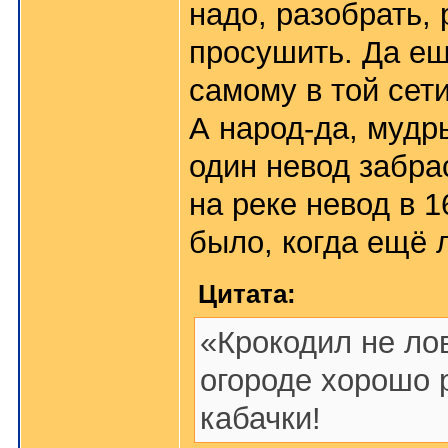
надо, разобрать,
просушить. Да ещ
самому в той сет
А народ-да, мудр
один невод забра
на реке невод в 
было, когда ещё 
Цитата:
«Крокодил не лов
огороде хорошо р
кабачки!