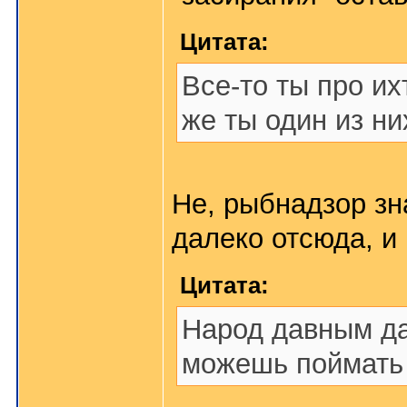
Цитата:
Все-то ты про их
же ты один из н
Не, рыбнадзор зн
далеко отсюда, и 
Цитата:
Народ давным да
можешь поймать н