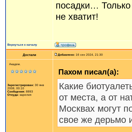
посадки… Только
не хватит!
Вернуться к началу
Достали
Добавлено:
16 сен 2024, 21:30
Академ.
Пахом писал(а):
Какие биотуалеты
Зарегистрирован:
30 янв
2008, 00:10
Сообщения:
8893
от места, а от на
Откуда:
карелия
Москвах могут по
свое же дерьмо 