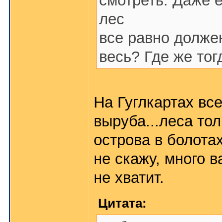
смотреть. Даже 
лес
все равно долже
весь? Где же то
На Гуглкартах все
выруба...леса тол
острова в болотах
не скажу, много в
не хватит.
Цитата: