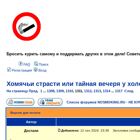
Бросить курить самому и поддержать других в этом деле! Сове
FAQ
Поиск
Регистрация
Вход
Хомячьи страсти или тайная вечеря у холо
На страницу
Пред.
1
...
1308
,
1309
,
1310
,
1311
,
1312
,
1313
,
1314
...
1317
След.
Список форумов NOSMOKING.RU - НЕ КУ
Версия для печати
Автор
Достали
Добавлено:
12 сен 2024, 23:36 Заголовок сообщен