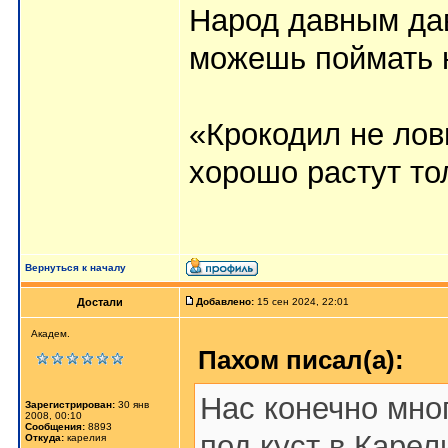
Народ давным дав
можешь поймать н
«Крокодил не лови
хорошо растут тол
Вернуться к началу
Достали
Добавлено:
15 сен 2024, 22:01
Академ.
Пахом писал(а):
Нас конечно мног
Зарегистрирован:
30 янв
2008, 00:10
Сообщения:
8893
под куст в Карел
Откуда:
карелия