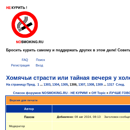
Бросить курить самому и поддержать других в этом деле! Сове
FAQ
Поиск
Регистрация
Вход
Хомячьи страсти или тайная вечеря у холо
На страницу
Пред.
1
...
1303
,
1304
,
1305
,
1306
,
1307
,
1308
,
1309
...
1317
След.
Список форумов NOSMOKING.RU - НЕ КУРИМ!
»
Off Topic
»
ЛУЧШЕ ГОВО
Версия для печати
Автор
Пахом
Добавлено:
08 авг 2024, 08:13 Заголовок сообщени
Мoдератор