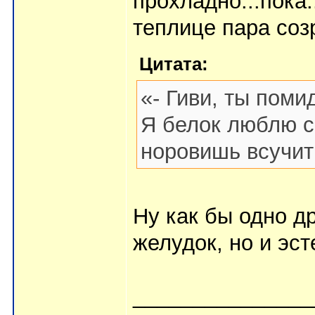
прохладно...пока.
теплице пара соз
Цитата:
«- Гиви, ты поми
Я белок люблю с
норовишь всучит
Ну как бы одно д
желудок, но и эст
_______________