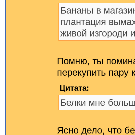
Бананы в магази
плантация выма
живой изгороди 
Помню, ты помина
перекупить пару к
Цитата:
Белки мне больш
Ясно дело, что бе