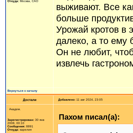
Откуда:
Москва, САО
выживают. Все ка
больше продуктив
Урожай кротов в 
далеко, а то ему 
Он не любит, что
извлечь гастроно
Вернуться к началу
Достали
Добавлено:
11 авг 2024, 23:05
Академ.
Пахом писал(а):
Зарегистрирован:
30 янв
2008, 00:10
Сообщения:
8891
Откуда:
карелия