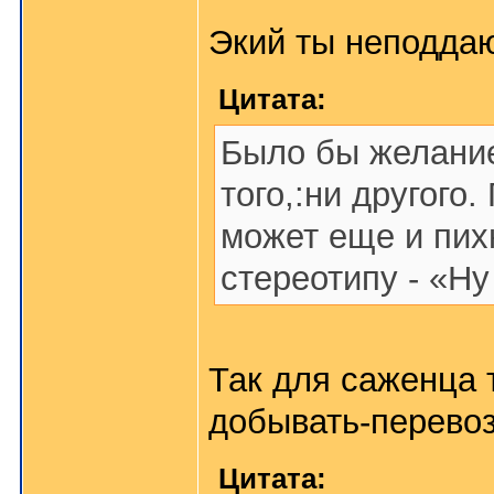
Экий ты неподда
Цитата:
Было бы желание 
того,:ни другого
может еще и пих
стереотипу - «Ну
Так для саженца 
добывать-перевоз
Цитата: