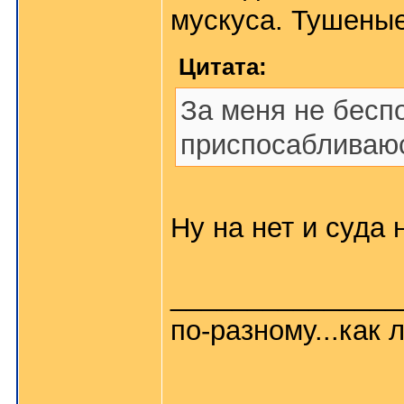
мускуса. Тушены
Цитата:
За меня не беспо
приспосабливаюс
Ну на нет и суда н
_______________
по-разному...как л