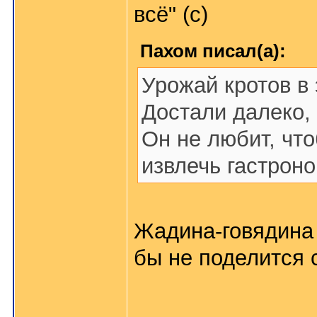
всё" (с)
Пахом писал(а):
Урожай кротов в 
Достали далеко, 
Он не любит, что
извлечь гастрон
Жадина-говядина 
бы не поделится 
_______________