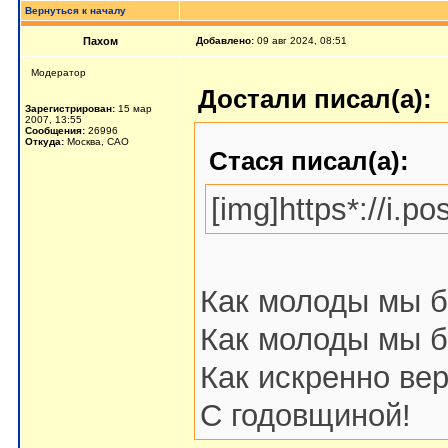
Вернуться к началу
Пахом
Добавлено:
09 авг 2024, 08:51
Мoдератор
Достали писал(а):
Зарегистрирован:
15 мар
2007, 13:55
Сообщения:
26996
Откуда:
Москва, САО
Стася писал(а):
[img]https*://i.
Как молоды мы б
Как молоды мы б
Как искренно ве
С годовщиной!