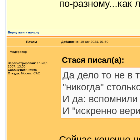
по-разному...как л
Вернуться к началу
Пахом
Добавлено:
10 авг 2024, 01:50
Мoдератор
Стася писал(а):
Зарегистрирован:
15 мар
2007, 13:55
Сообщения:
26996
Да дело то не в т
Откуда:
Москва, САО
"никогда" стольк
И да: вспомнили 
И "искренно вери
Сейчас конечно н