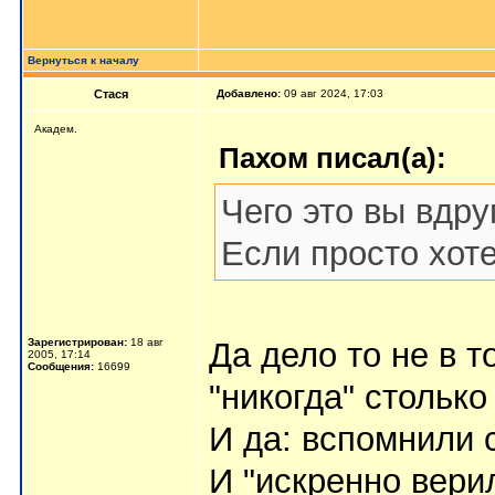
Вернуться к началу
Стася
Добавлено:
09 авг 2024, 17:03
Aкaдeм.
Пахом писал(а):
Чего это вы вдр
Если просто хот
Зарегистрирован:
18 авг
Да дело то не в то
2005, 17:14
Сообщения:
16699
"никогда" столько
И да: вспомнили с
И "искренно верил