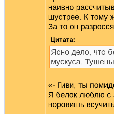
наивно рассчитыв
шустрее. К тому 
За то он разросс
Цитата:
Ясно дело, что б
мускуса. Тушены
«- Гиви, ты поми
Я белок люблю с 
норовишь всучить