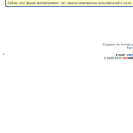
Сейчас этот форум просматривают: нет зарегистрированных пользователей и гости:
Создано на основе
Рус
*
e-mail:
inf
© 2000-2015
NO
SM