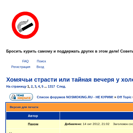
Бросить курить самому и поддержать других в этом деле! Сове
FAQ
Поиск
Регистрация
Вход
Хомячьи страсти или тайная вечеря у холо
На страницу
1
,
2
,
3
,
4
,
5
...
1317
След.
Список форумов NOSMOKING.RU - НЕ КУРИМ!
»
Off Topic
Версия для печати
Автор
Пахом
Добавлено:
14 окт 2012, 21:02 Заголовок соо