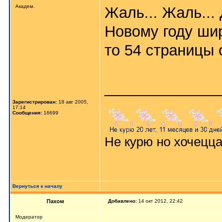
Aкaдeм.
Жаль... Жаль...
Новому году ши
то 54 страницы
_____________
Зарегистрирован:
18 авг 2005,
17:14
Сообщения:
16699
Не курю но хочецц
Вернуться к началу
Пахом
Добавлено:
14 окт 2012, 22:42
Мoдератор