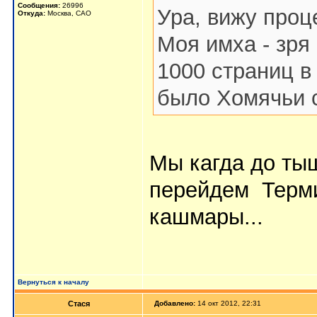
Сообщения:
26996
Ура, вижу про
Откуда:
Москва, САО
Моя имха - зря
1000 страниц в
было Хомячьи с
Мы кагда до тыщ
перейдем
Терми
кашмары...
Вернуться к началу
Стася
Добавлено:
14 окт 2012, 22:31