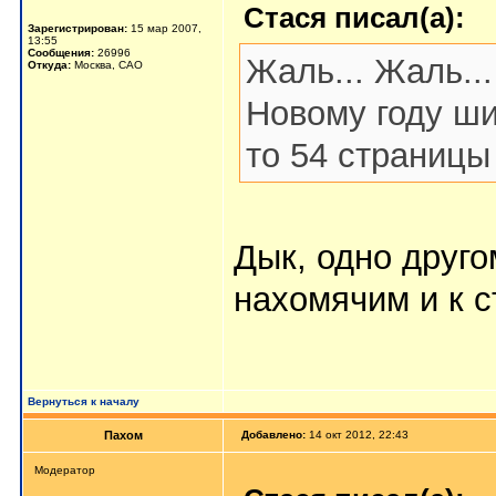
Стася писал(а):
Зарегистрирован:
15 мар 2007,
13:55
Сообщения:
26996
Жаль... Жаль...
Откуда:
Москва, САО
Новому году ши
то 54 страницы
Дык, одно друго
нахомячим и к 
Вернуться к началу
Пахом
Добавлено:
14 окт 2012, 22:43
Мoдератор