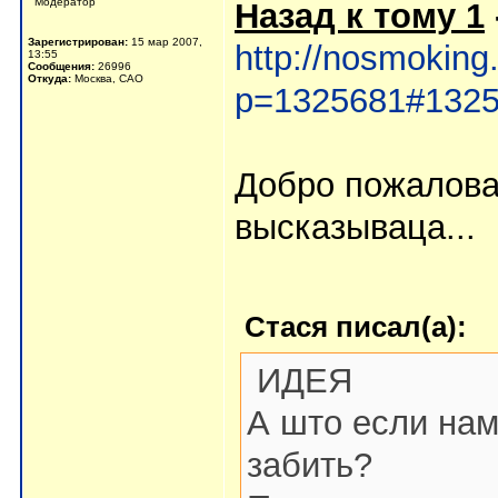
Мoдератор
Назад к тому 1
Зарегистрирован:
15 мар 2007,
http://nosmoking
13:55
Сообщения:
26996
Откуда:
Москва, САО
p=1325681#132
Добро пожалова
высказываца...
Стася писал(а):
ИДЕЯ
А што если нам
забить?