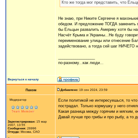
Кто же тогда мог представить, что Ель
Не знаю, при Никите Сергеече я махоньки
обедом. И предложение ТОГДА заменить г
бы Ельцын развалить Америку хотя бы на
Насчёт Крыма и Украины...Не буду говори
переименование улицы или отнесение Бала
задействовано, а тогда сей шаг НИЧЕГО н
_________________
по-разному...как люди...
Вернуться к началу
Пахом
Добавлено:
19 сен 2024, 23:59
Мoдератор
Если политикой не интересуешься, то что 
пострадал. Только кормушку у него отняли
Какая разница между горячим и мягким, ес
Давай лучше про грибы и про рыбу, а то д
Зарегистрирован:
15 мар
2007, 13:55
Сообщения:
26996
Откуда:
Москва, САО