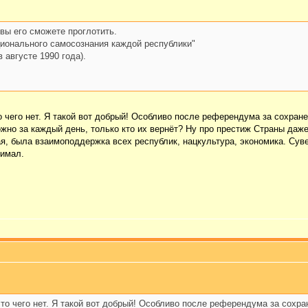
 вы его сможете проглотить.
ационального самосознания каждой республики"
 августе 1990 года).
то чего нет. Я такой вот добрый! Особливо после референдума за сохран
ожно за каждый день, только кто их вернёт? Ну про престиж Страны даже
я, была взаимоподдержка всех республик, нацкультура, экономика. Сув
нимал.
 то чего нет. Я такой вот добрый! Особливо после референдума за сохр