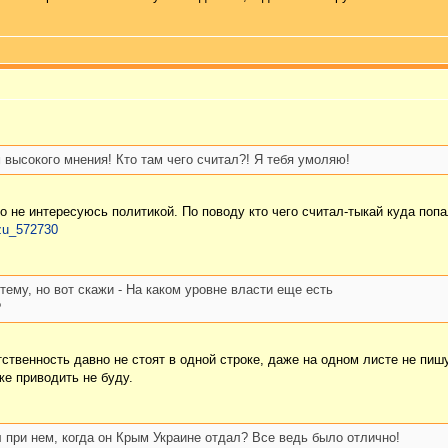
 высокого мнения! Кто там чего считал?! Я тебя умоляю!
то не интересуюсь политикой. По поводу кто чего считал-тыкай куда попа
azu_572730
ему, но вот скажи - На каком уровне власти еще есть
?
етственность давно не стоят в одной строке, даже на одном листе не пи
же приводить не буду.
 при нем, когда он Крым Украине отдал? Все ведь было отлично!