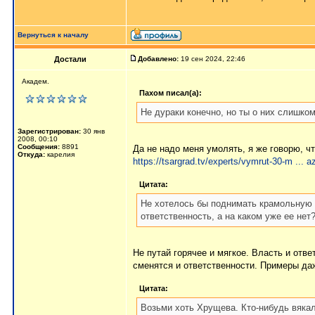
Вернуться к началу
Достали
Добавлено:
19 сен 2024, 22:46
Академ.
Пахом писал(а):
Не дураки конечно, но ты о них слишком
Зарегистрирован:
30 янв
2008, 00:10
Сообщения:
8891
Да не надо меня умолять, я же говорю, ч
Откуда:
карелия
https://tsargrad.tv/experts/vymrut-30-m ... 
Цитата:
Не хотелось бы поднимать крамольную т
ответственность, а на каком уже ее нет
Не путай горячее и мягкое. Власть и отв
сменятся и ответственности. Примеры да
Цитата:
Возьми хоть Хрущева. Кто-нибудь вякал