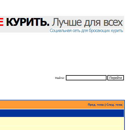
Найти:
Пред. тема
|
След. тема