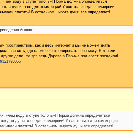
х, «чем воду в ступе толочь»! Норма должна определяться
же для души, а не для коммерции! У нас только для коммерции
абывали платить! В остальном широта души все определяет!
приведения бывают.
 пространством, как и весь интернет и мы не можем знать
циальная сеть, где сложно контролировать переписку. Вот если
 другое дело. Не зря ведь Дурова в Париже под арест посадили!
. 9321793866
ях, «чем воду в ступе толочь»! Норма должна определяться
ы же для души, а не для коммерции! У нас только для коммерции
 забывали платить! В остальном широта души все определяет!