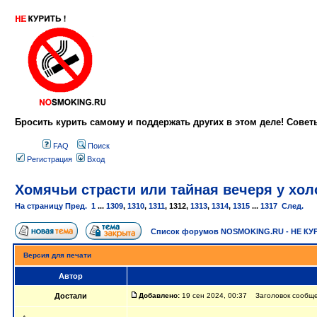
Бросить курить самому и поддержать других в этом деле! Сове
FAQ
Поиск
Регистрация
Вход
Хомячьи страсти или тайная вечеря у холо
На страницу
Пред.
1
...
1309
,
1310
,
1311
,
1312
,
1313
,
1314
,
1315
...
1317
След.
Список форумов NOSMOKING.RU - НЕ КУ
Версия для печати
Автор
Достали
Добавлено:
19 сен 2024, 00:37 Заголовок сообщен