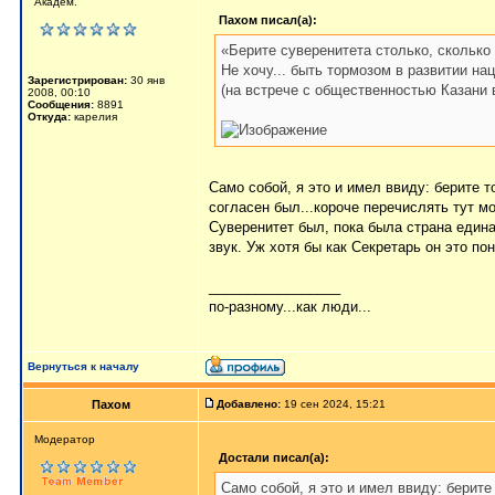
Академ.
Пахом писал(а):
«Берите суверенитета столько, сколько
Не хочу... быть тормозом в развитии н
Зарегистрирован:
30 янв
(на встрече с общественностью Казани в
2008, 00:10
Сообщения:
8891
Откуда:
карелия
Само собой, я это и имел ввиду: берите 
согласен был...короче перечислять тут м
Суверенитет был, пока была страна едина
звук. Уж хотя бы как Секретарь он это по
_________________
по-разному...как люди...
Вернуться к началу
Пахом
Добавлено:
19 сен 2024, 15:21
Мoдератор
Достали писал(а):
Само собой, я это и имел ввиду: берите