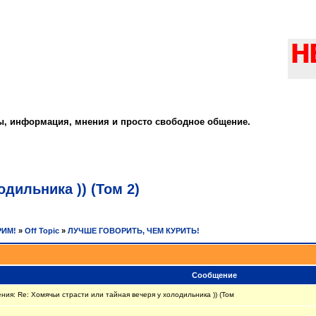
ты, информация, мнения и просто свободное общение.
дильника )) (Том 2)
РИМ!
»
Off Topic
»
ЛУЧШЕ ГОВОРИТЬ, ЧЕМ КУРИТЬ!
Сообщение
ия: Re: Хомячьи страсти или тайная вечеря у холодильника )) (Том