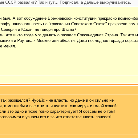
цын СССР развалит? Так и тут… Подписал, а дальше выкручивайтесь.
й был. А вот обсуждение Брежневской конституции прекрасно помню-ибо
рафу национальность на "гражданин Советского Союза" прекрасно помн
 Северян и Южан, не говоря про Штаты?
ть, что и кто тогда мог думать о развале Союза-единая Страна. Так что
шихи и Реутова к Москве или области. Даже последнее гораздо серьезн
е менял.
так разошелся? Чубайс - не власть, но даже и он сильно не
, а могли бы и все отнять и пустить «по миру» с голой жопой!
ли это одно и тоже говно характеризует! Я совсем не о том!
оговоримся и узнаем кто и за что ответственность понесет!