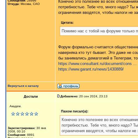
Сообщения:
26996
Конечно это полезнее во всех отношения
Откуда:
Москва, САО
потребностью. Тебе что, много надо? Ты 
ограничения вводятся, чтобы налоги не з
Цитата:
Помимо нас с тобой на форуме только 
Форум формально считается общественным
наверняка кто тут бывает. Это даже не со
бы занимались демагогией в Телеграм, то
https://www.consultant.ru/document/cons ..
https://www.garant.ru/news/1430889/
Вернуться к началу
Достали
Добавлено:
20 сен 2024, 23:13
Академ.
Пахом писал(а):
Конечно это полезнее во всех отношени
потребностью. Тебе что, много надо? Т
Зарегистрирован:
30 янв
ограничения вводятся, чтобы налоги не
2008, 00:10
Сообщения:
8891