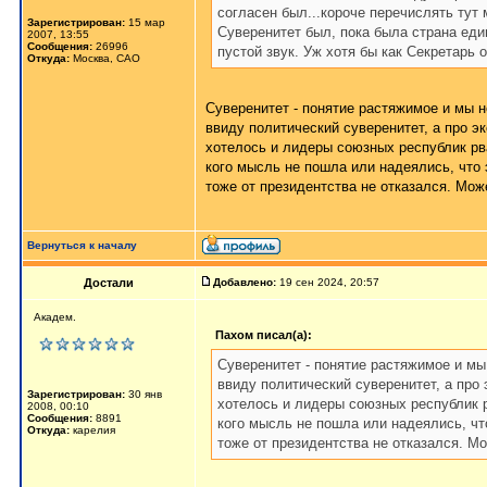
согласен был...короче перечислять тут 
Зарегистрирован:
15 мар
Суверенитет был, пока была страна еди
2007, 13:55
Сообщения:
26996
пустой звук. Уж хотя бы как Секретарь 
Откуда:
Москва, САО
Суверенитет - понятие растяжимое и мы 
ввиду политический суверенитет, а про э
хотелось и лидеры союзных республик рв
кого мысль не пошла или надеялись, что
тоже от президентства не отказался. Мож
Вернуться к началу
Достали
Добавлено:
19 сен 2024, 20:57
Академ.
Пахом писал(а):
Суверенитет - понятие растяжимое и мы
ввиду политический суверенитет, а про 
Зарегистрирован:
30 янв
хотелось и лидеры союзных республик р
2008, 00:10
Сообщения:
8891
кого мысль не пошла или надеялись, чт
Откуда:
карелия
тоже от президентства не отказался. М