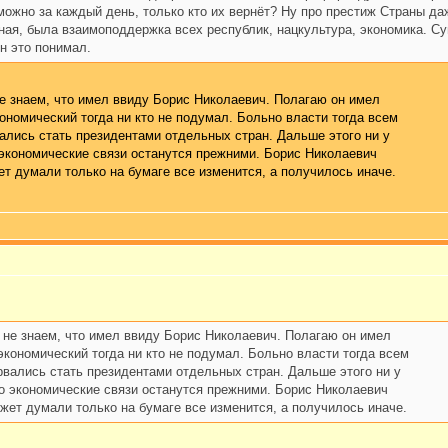
можно за каждый день, только кто их вернёт? Ну про престиж Страны да
ная, была взаимоподдержка всех республик, нацкультура, экономика. С
он это понимал.
не знаем, что имел ввиду Борис Николаевич. Полагаю он имел
кономический тогда ни кто не подумал. Больно власти тогда всем
ались стать президентами отдельных стран. Дальше этого ни у
 экономические связи останутся прежними. Борис Николаевич
ет думали только на бумаге все изменится, а получилось иначе.
 не знаем, что имел ввиду Борис Николаевич. Полагаю он имел
экономический тогда ни кто не подумал. Больно власти тогда всем
вались стать президентами отдельных стран. Дальше этого ни у
о экономические связи останутся прежними. Борис Николаевич
ожет думали только на бумаге все изменится, а получилось иначе.