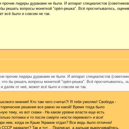
и прочие лидеры дураками не были. И аппарат специалистов (советнико
то бы решать вопросы монеткой "орёл-решка". Всё просчитывалось, оце
ет всё было и совсем не так.
 ни прочие лидеры дураками не были. И аппарат специалистов (советник
и, что бы решать вопросы монеткой "орёл-решка". Всё просчитывалось,
и далёк от неё, может всё было и совсем не так.
высокого мнения! Кто там чего считал?! Я тебя умоляю! Свобода -
сторические решения все равно ни какой! Время тогда было
ную тему, но вот скажи - На каком уровне власти еще есть
Только потомки и то после смерти «кости перемоют» и все!
ри нем, когда он Крым Украине отдал? Все ведь было отлично!
ын СССР развалит? Так и тут… Подписал, а дальше выкручивайтесь.