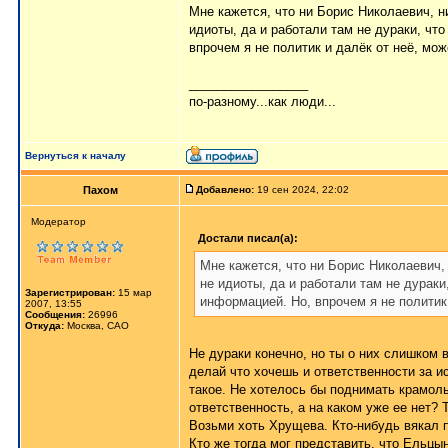
Мне кажется, что ни Борис Николаевич, н
идиоты, да и работали там не дураки, ч
впрочем я не политик и далёк от неё, мож
_________________
по-разному...как люди...
Вернуться к началу
Пахом
Добавлено:
19 сен 2024, 22:02
Мoдератор
Достали писал(а):
Мне кажется, что ни Борис Николаевич,
не идиоты, да и работали там не дурак
Зарегистрирован:
15 мар
информацией. Но, впрочем я не политик 
2007, 13:55
Сообщения:
26996
Откуда:
Москва, САО
Не дураки конечно, но ты о них слишком 
делай что хочешь и ответственности за и
такое. Не хотелось бы поднимать крамоль
ответственность, а на каком уже ее нет? 
Возьми хоть Хрущева. Кто-нибудь вякал п
Кто же тогда мог представить, что Ельц