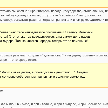
аточно выборочно? Про интересы народа (государства) выше личных, пр
 за работу-дело-должность, отсутствие "семейности" на должностях.
у слову, результат развития страны при том или ином руководителе и ид
 более знаю твое непредвзятое отношение к Сталину. Интересы
стал! Это только так декларируется, а на самом деле народ -
о лидера! Только «врагов народа» теперь стало поменьше!
его лишь развивал их идеи и "адаптировал" к текущему моменту и ситуа
мире- что то вроде этого.
 "Марксизм не догма, а руководство к действию... " Каждый
ет согласно собственным принципам и велению времени…
ом.
? Это было и в Союзе, и при Сталине, и при Хрущёве, и при Брежневе. 