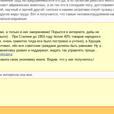
наёмный труд на предпринимателя-это да, а по патентам работало мног
нают африканских животных, а не тех кто в соседнем лесу, достопримеч
ий, научный и прочий другой: сколько и какими затратами откуёт кузнец
другие виды труда. Вот и получается, что самые человекотрудоёмкие-ка
иально-взрывные.
итаю, а только в них заворачиваю! Порылся в интернете, дабы не
было)… При Сталине до 1953 году более 40% товаров народного
и, очень грамотно тогда все было построено и учтено), а Хрущев
чтожил, ибо все советские граждане должны быть равными. Ну а
авниловку развил и поддержал, видать так управлять проще…
g60554814
звили свою экономику иначе. Видим, что у них получилось!
не интересна она мне.