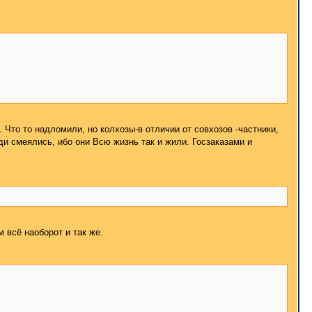
. Что то надломили, но колхозы-в отличии от совхозов -частники,
ди смеялись, ибо они Всю жизнь так и жили. Госзаказами и
м всё наоборот и так же.