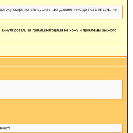
ртоху скоро копать-сушить...на диване некогда поваляться...не
и аннулировал, за грибами-ягодами не хожу и проблемы рыбного
лнуют!