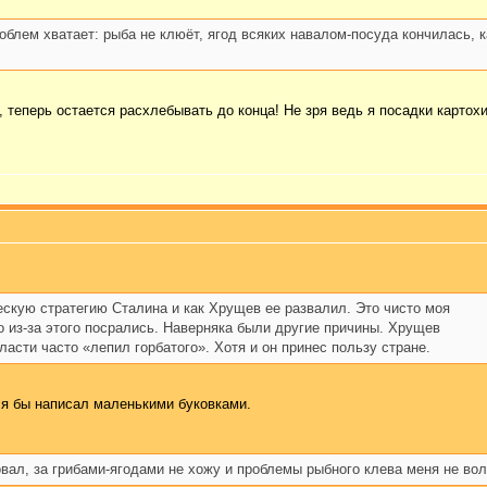
облем хватает: рыба не клюёт, ягод всяких навалом-посуда кончилась, ка
, теперь остается расхлебывать до конца! Не зря ведь я посадки картох
ческую стратегию Сталина и как Хрущев ее развалил. Это чисто моя
 из-за этого посрались. Наверняка были другие причины. Хрущев
асти часто «лепил горбатого». Хотя и он принес пользу стране.
" я бы написал маленькими буковками.
овал, за грибами-ягодами не хожу и проблемы рыбного клева меня не во