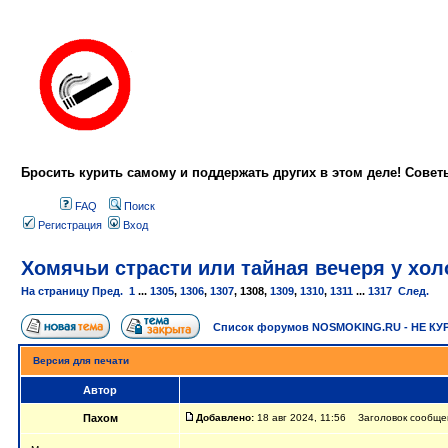
Бросить курить самому и поддержать других в этом деле! Сове
FAQ
Поиск
Регистрация
Вход
Хомячьи страсти или тайная вечеря у холо
На страницу
Пред.
1
...
1305
,
1306
,
1307
,
1308
,
1309
,
1310
,
1311
...
1317
След.
Список форумов NOSMOKING.RU - НЕ КУ
Версия для печати
Автор
Пахом
Добавлено:
18 авг 2024, 11:56 Заголовок сообщени