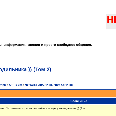
ты, информация, мнения и просто свободное общение.
дильника )) (Том 2)
РИМ!
»
Off Topic
»
ЛУЧШЕ ГОВОРИТЬ, ЧЕМ КУРИТЬ!
Сообщение
я: Re: Хомячьи страсти или тайная вечеря у холодильника )) (Том