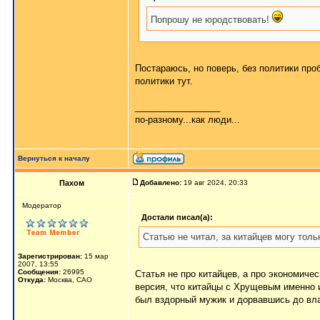
Попрошу не юродствовать!
Постараюсь, но поверь, без политики проб
политики тут.
_________________
по-разному...как люди...
Вернуться к началу
Пахом
Добавлено:
19 авг 2024, 20:33
Мoдератор
Достали писал(а):
Статью не читал, за китайцев могу толь
Зарегистрирован:
15 мар
2007, 13:55
Сообщения:
26995
Статья не про китайцев, а про экономиче
Откуда:
Москва, САО
версия, что китайцы с Хрущевым именно 
был вздорный мужик и дорвавшись до влас