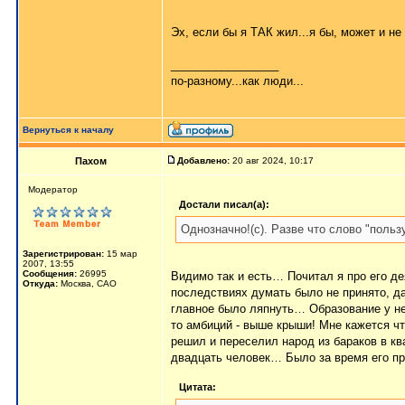
Эх, если бы я ТАК жил...я бы, может и не
_________________
по-разному...как люди...
Вернуться к началу
Пахом
Добавлено:
20 авг 2024, 10:17
Мoдератор
Достали писал(а):
Однозначно!(с). Разве что слово "поль
Зарегистрирован:
15 мар
2007, 13:55
Сообщения:
26995
Видимо так и есть… Почитал я про его де
Откуда:
Москва, САО
последствиях думать было не принято, д
главное было ляпнуть… Образование у не
то амбиций - выше крыши! Мне кажется чт
решил и переселил народ из бараков в кв
двадцать человек… Было за время его пра
Цитата: