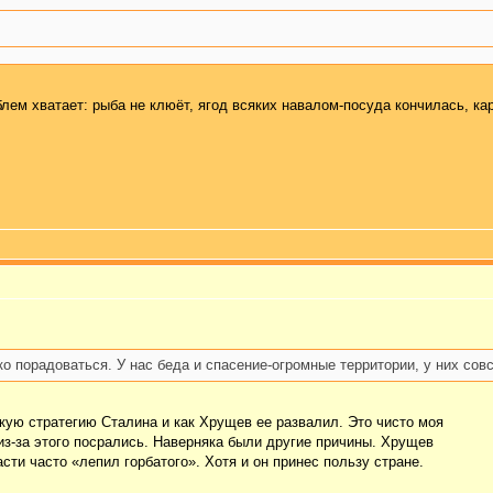
лем хватает: рыба не клюёт, ягод всяких навалом-посуда кончилась, кар
ко порадоваться. У нас беда и спасение-огромные территории, у них совс
скую стратегию Сталина и как Хрущев ее развалил. Это чисто моя
из-за этого посрались. Наверняка были другие причины. Хрущев
ти часто «лепил горбатого». Хотя и он принес пользу стране.