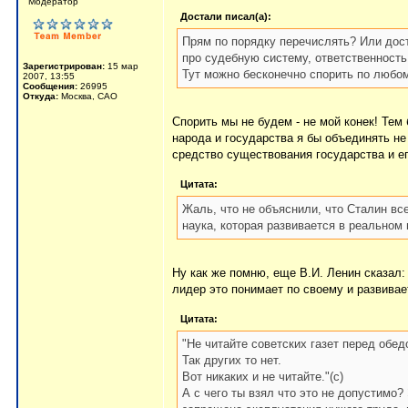
Мoдератор
Достали писал(а):
Прям по порядку перечислять? Или дост
про судебную систему, ответственность
Зарегистрирован:
15 мар
Тут можно бесконечно спорить по любом
2007, 13:55
Сообщения:
26995
Откуда:
Москва, САО
Спорить мы не будем - не мой конек! Тем
народа и государства я бы объединять не 
средство существования государства и ег
Цитата:
Жаль, что не объяснили, что Сталин вс
наука, которая развивается в реальном 
Ну как же помню, еще В.И. Ленин сказал:
лидер это понимает по своему и развива
Цитата:
"Не читайте советских газет перед обед
Так других то нет.
Вот никаких и не читайте."(с)
А с чего ты взял что это не допустимо