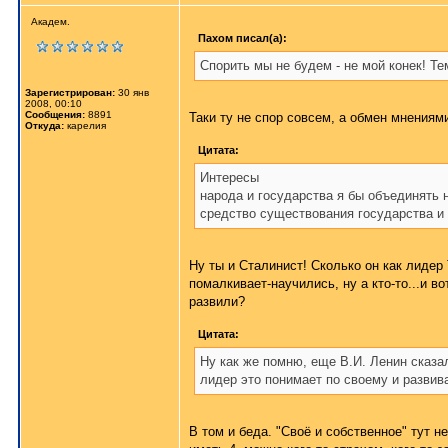
Академ.
Пахом писал(а):
Спорить мы не будем - не мой конек! Т
Зарегистрирован:
30 янв
2008, 00:10
Сообщения:
8891
Таки ту не спор совсем, а обмен мнениям
Откуда:
карелия
Цитата:
Интересы
народа и государства я бы объединять н
средство существования государства и 
Ну ты и Сталинист! Сколько он как лидер 
помалкивает-научились, ну а кто-то...и в
развили?
Цитата:
Ну как же помню, еще В.И. Ленин сказал
лидер это понимает по своему и разви
В том и беда. "Своё и собственное" тут н