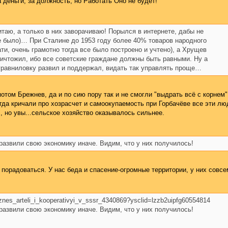
а деньги, за должность, но Работать Оно не будет!
читаю, а только в них заворачиваю! Порылся в интернете, дабы не
е было)… При Сталине до 1953 году более 40% товаров народного
ти, очень грамотно тогда все было построено и учтено), а Хрущев
ничтожил, ибо все советские граждане должны быть равными. Ну а
уравниловку развил и поддержал, видать так управлять проще…
потом Брежнев, да и по сию пору так и не смогли "выдрать всё с корнем"
огда кричали про хозрасчет и самоокупаемость при Горбачёве все эти лю
, но увы...сельское хозяйство оказывалось сильнее.
азвили свою экономику иначе. Видим, что у них получилось!
 порадоваться. У нас беда и спасение-огромные территории, у них совсе
biznes_arteli_i_kooperativyi_v_sssr_4340869?ysclid=lzzb2uipfg60554814
азвили свою экономику иначе. Видим, что у них получилось!