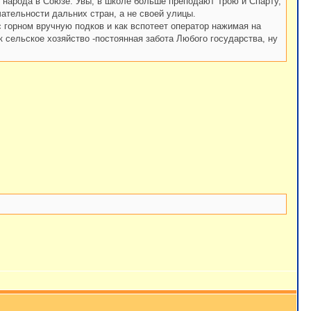
о народа в Союзе. Увы, в школе больше преподают Трою и Спарту,
ательности дальних стран, а не своей улицы.
 с горном вручную подков и как вспотеет оператор нажимая на
к сельское хозяйство -постоянная забота Любого государства, ну