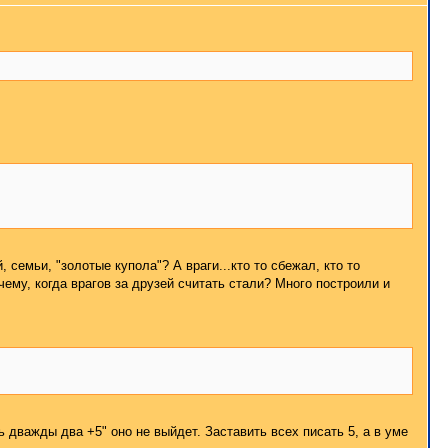
 семьи, "золотые купола"? А враги...кто то сбежал, кто то
чему, когда врагов за друзей считать стали? Много построили и
ть дважды два +5" оно не выйдет. Заставить всех писать 5, а в уме