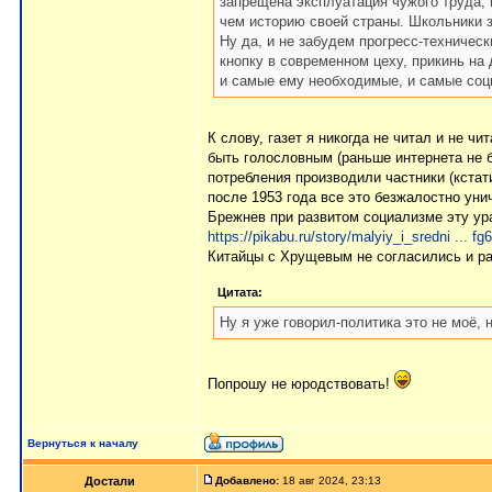
запрещена эксплуатация чужого труда, 
чем историю своей страны. Школьники з
Ну да, и не забудем прогресс-техническ
кнопку в современном цеху, прикинь на 
и самые ему необходимые, и самые соц
К слову, газет я никогда не читал и не ч
быть голословным (раньше интернета не 
потребления производили частники (кстат
после 1953 года все это безжалостно уни
Брежнев при развитом социализме эту ур
https://pikabu.ru/story/malyiy_i_sredni ... f
Китайцы с Хрущевым не согласились и ра
Цитата:
Ну я уже говорил-политика это не моё, 
Попрошу не юродствовать!
Вернуться к началу
Достали
Добавлено:
18 авг 2024, 23:13