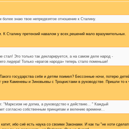
ем более знаю твое непредвзятое отношение к Сталину.
и. К Сталину претензий навалом у всех,решений мало вразумительных.
е стал! Это только так декларируется, а на самом деле народ -
его лидера! Только «врагов народа» теперь стало поменьше!
Такого государства себе и детям поимел? Бессонные ночи, потерю детей,
от уже Каменевы и Зиновьевы с Троцкистами в руководстве. Пришли то к 
: "Марксизм не догма, а руководство к действию... " Каждый
вает согласно собственным принципам и велению времени…
е катит, ибо сиё есть наука со своими Законами. И как ты "не хоти сдела