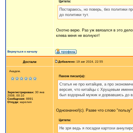
Цитата:
Постараюсь, но поверь, без политики пр
до политики тут.
Охотно верю. Раз уж ввязался в это дело
клева меня не волнуют!
Вернуться к началу
Достали
Добавлено:
19 авг 2024, 22:55
Академ.
Пахом писал(а):
Статья не про китайцев, а про экономи
версия, что китайцы с Хрущевым именно
Зарегистрирован:
30 янв
был вздорный мужик и дорвавшись до вл
2008, 00:10
Сообщения:
8891
Откуда:
карелия
Однозначно!(с). Разве что слово "пользу
Цитата:
Не зря ведь я посадки картохи аннулир