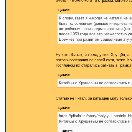
иметь 4- можно-кого то страхом, кого-то з
Цитата:
К слову, газет я никогда не читал и не 
быть голословным (раньше интернета н
потребления производили частники (кста
после 1953 года все это безжалостно у
Брежнев при развитом социализме эту 
Ну хотя бы так, и то ладушки. Хрущёв, а 
потребкооперация по своей сути, тоже. К
Госпланом их старались загнать в "рамки"
Цитата:
Китайцы с Хрущевым не согласились и р
Статью не читал, за китайцев могу только
Цитата:
https://pikabu.ru/story/malyiy_i_sredniy_
Китайцы с Хрущевым не согласились и р
Цитата: