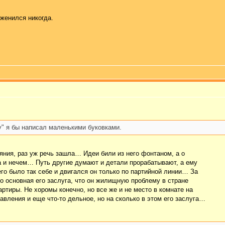
 женился никогда.
зу" я бы написал маленькими буковками.
яния, раз уж речь зашла… Идеи били из него фонтаном, а о
а и нечем… Путь другие думают и детали прорабатывают, а ему
го было так себе и двигался он только по партийной линии… За
о основная его заслуга, что он жилищную проблему в стране
артиры. Не хоромы конечно, но все же и не место в комнате на
вления и еще что-то дельное, но на сколько в этом его заслуга…