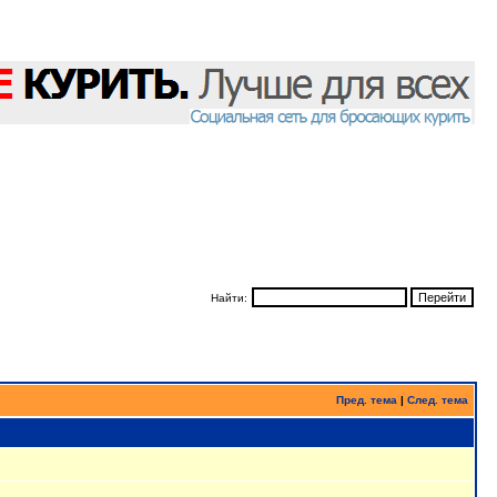
Найти:
Пред. тема
|
След. тема