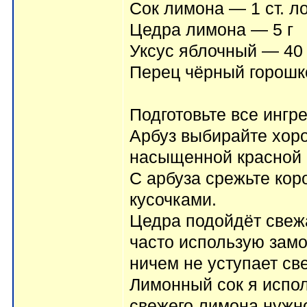
Сок лимона — 1 ст. л
Цедра лимона — 5 г
Уксус яблочный — 40
Перец чёрный горошко
Подготовьте все ингр
Арбуз выбирайте хоро
насыщенной красной 
С арбуза срежьте кор
кусочками.
Цедра подойдёт свеж
часто использую зам
ничем не уступает св
Лимонный сок я испол
свежего лимона нужно