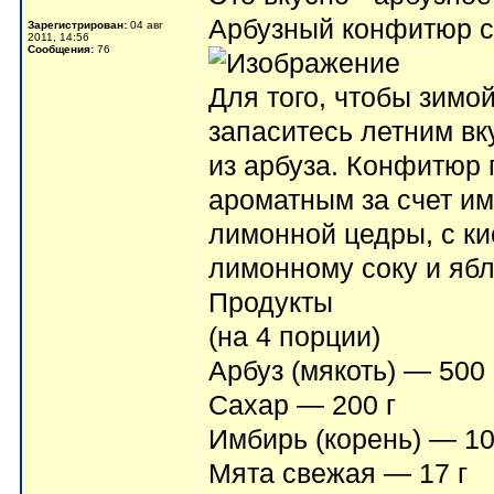
Арбузный конфитюр с 
Зарегистрирован:
04 авг
2011, 14:56
Сообщения:
76
Для того, чтобы зимо
запаситесь летним вк
из арбуза. Конфитюр 
ароматным за счет им
лимонной цедры, с ки
лимонному соку и ябл
Продукты
(на 4 порции)
Арбуз (мякоть) — 500 
Сахар — 200 г
Имбирь (корень) — 10
Мята свежая — 17 г