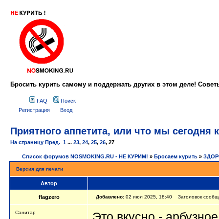
Бросить курить самому и поддержать других в этом деле! Сове
FAQ
Поиск
Регистрация
Вход
Приятного аппетита, или что мы сегодня 
На страницу
Пред.
1
...
23
,
24
,
25
,
26
,
27
Список форумов NOSMOKING.RU - НЕ КУРИМ!
»
Бросаем курить
»
ЗДОР
Версия для печати
Автор
flagzero
Добавлено:
02 июл 2025, 18:40 Заголовок сообщен
Санитар
Это вкусно -
арбузное