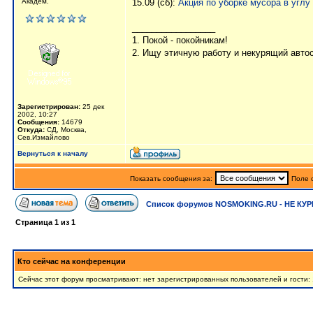
Академ.
15.09 (сб):
Акция по уборке мусора в угл
_________________
1. Покой - покойникам!
2. Ищу этичную работу и некурящий авто
Зарегистрирован:
25 дек
2002, 10:27
Сообщения:
14679
Откуда:
СД, Москва,
Сев.Измайлово
Вернуться к началу
Показать сообщения за:
Поле 
Список форумов NOSMOKING.RU - НЕ КУР
Страница
1
из
1
Кто сейчас на конференции
Сейчас этот форум просматривают: нет зарегистрированных пользователей и гости: 