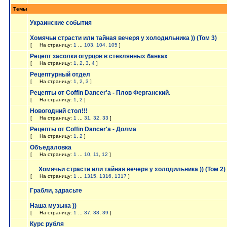
Темы
Украинские события
Хомячьи страсти или тайная вечеря у холодильника )) (Том 3)
[
На страницу:
1
...
103
,
104
,
105
]
Рецепт засолки огурцов в стеклянных банках
[
На страницу:
1
,
2
,
3
,
4
]
Рецептурный отдел
[
На страницу:
1
,
2
,
3
]
Рецепты от Coffin Dancer'a - Плов Ферганский.
[
На страницу:
1
,
2
]
Новогодний стол!!!
[
На страницу:
1
...
31
,
32
,
33
]
Рецепты от Coffin Dancer'a - Долма
[
На страницу:
1
,
2
]
Объедаловка
[
На страницу:
1
...
10
,
11
,
12
]
Хомячьи страсти или тайная вечеря у холодильника )) (Том 2)
[
На страницу:
1
...
1315
,
1316
,
1317
]
Грабли, здрасьте
Наша музыка ))
[
На страницу:
1
...
37
,
38
,
39
]
Курс рубля