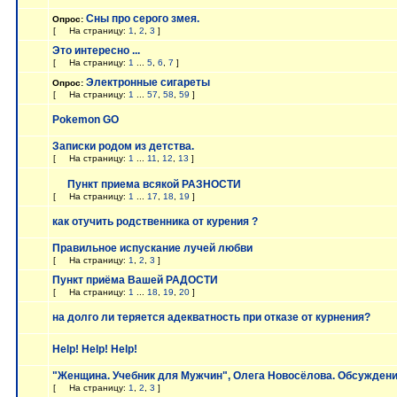
Сны про серого змея.
Опрос:
[
На страницу:
1
,
2
,
3
]
Это интересно ...
[
На страницу:
1
...
5
,
6
,
7
]
Электронные сигареты
Опрос:
[
На страницу:
1
...
57
,
58
,
59
]
Pokemon GO
Записки родом из детства.
[
На страницу:
1
...
11
,
12
,
13
]
Пункт приема всякой РАЗНОСТИ
[
На страницу:
1
...
17
,
18
,
19
]
как отучить родственника от курения ?
Правильное испускание лучей любви
[
На страницу:
1
,
2
,
3
]
Пункт приёма Вашей РАДОСТИ
[
На страницу:
1
...
18
,
19
,
20
]
на долго ли теряется адекватность при отказе от курнения?
Help! Help! Help!
"Женщина. Учебник для Мужчин", Олега Новосёлова. Обсуждени
[
На страницу:
1
,
2
,
3
]