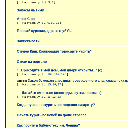
[
На страницу:
1
,
2
,
3
,
4
]
Запасы на зиму
Ален Карр
[
На страницу:
1
...
9
,
10
,
11
]
Прощай курение, здравствуй Я...
Зависимости
Стивен Кинг. Корпорация "Бросайте курить"
Стихи на портале
"...Приходите в мой дом, мои двери открыты..." (с)
[
На страницу:
1
...
168
,
169
,
170
]
Закон бумеранга, возврат совершенного зла, карма - сказ
Опрос:
[
На страницу:
1
...
15
,
16
,
17
]
Давайте смеяться (анектоды, шутки, приколы)
[
На страницу:
1
...
11
,
12
,
13
]
Когда лучше выкурить последнюю сигарету?
Начать курить по новой на фоне стресса.
Как пройти в библиотеку им. Ленина?