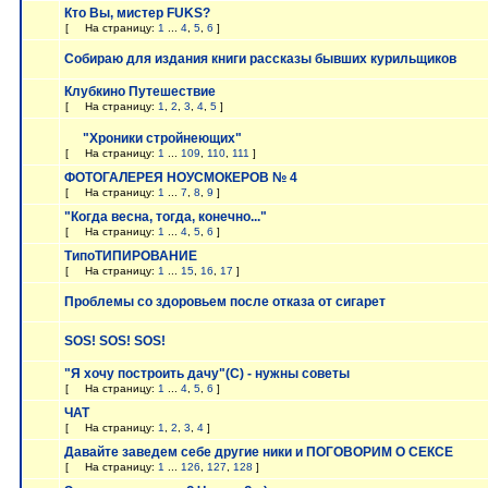
Кто Вы, мистер FUKS?
[
На страницу:
1
...
4
,
5
,
6
]
Собираю для издания книги рассказы бывших курильщиков
Клубкино Путешествие
[
На страницу:
1
,
2
,
3
,
4
,
5
]
"Хроники стройнеющих"
[
На страницу:
1
...
109
,
110
,
111
]
ФОТОГАЛЕРЕЯ НОУСМОКЕРОВ № 4
[
На страницу:
1
...
7
,
8
,
9
]
"Когда весна, тогда, конечно..."
[
На страницу:
1
...
4
,
5
,
6
]
ТипоТИПИРОВАНИЕ
[
На страницу:
1
...
15
,
16
,
17
]
Проблемы со здоровьем после отказа от сигарет
SOS! SOS! SOS!
"Я хочу построить дачу"(С) - нужны советы
[
На страницу:
1
...
4
,
5
,
6
]
ЧАТ
[
На страницу:
1
,
2
,
3
,
4
]
Давайте заведем себе другие ники и ПОГОВОРИМ О СЕКСЕ
[
На страницу:
1
...
126
,
127
,
128
]