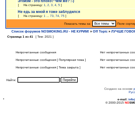
Эгоизм - это плохо? Чем же? :-)
[
На страницу:
1
,
2
,
3
,
4
,
5
]
Не едь за мной я тоже заблудился
[
На страницу:
1
...
73
,
74
,
75
]
Показать темы за:
Поле сорти
Список форумов NOSMOKING.RU - НЕ КУРИМ!
»
Off Topic
»
ЛУЧШЕ ГОВОР
Страница
1
из
41
[ Тем: 2021 ]
Непрочитанные сообщения
Нет непрочитанных со
Непрочитанные сообщения [ Популярная тема ]
Нет непрочитанных соо
Непрочитанные сообщения [ Тема закрыта ]
Нет непрочитанных соо
Найти:
Создано на основе
Рус
*
e-mail:
inf
© 2000-2015
NO
SM