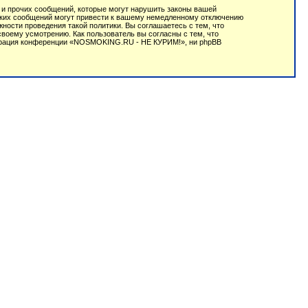
 и прочих сообщений, которые могут нарушить законы вашей
аких сообщений могут привести к вашему немедленному отключению
ности проведения такой политики. Вы соглашаетесь с тем, что
оему усмотрению. Как пользователь вы согласны с тем, что
истрация конференции «NOSMOKING.RU - НЕ КУРИМ!», ни phpBB