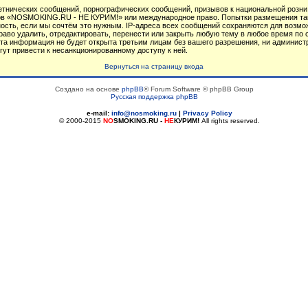
тнических сообщений, порнографических сообщений, призывов к национальной розни
умов «NOSMOKING.RU - НЕ КУРИМ!» или международное право. Попытки размещения т
ность, если мы сочтём это нужным. IP-адреса всех сообщений сохраняются для возмож
 удалить, отредактировать, перенести или закрыть любую тему в любое время по св
 эта информация не будет открыта третьим лицам без вашего разрешения, ни админ
гут привести к несанкционированному доступу к ней.
Вернуться на страницу входа
Создано на основе
phpBB
® Forum Software © phpBB Group
Русская поддержка phpBB
e-mail:
info@nosmoking.ru
|
Privacy Policy
© 2000-2015
NO
SMOKING.RU
-
НЕ
КУРИМ!
All rights reserved.