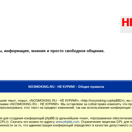
ты, информация, мнения и просто свободное общение.
NOSMOKING.RU - НЕ КУРИМ! - Общие правила
м «мы», «наш», «NOSMOKING.RU - НЕ КУРИМ!», «http://nosmoking.ru/phpBB2»), вы 
орумами «NOSMOKING.RU - НЕ КУРИМ!». Мы оставляем за собой право изменять эти пр
 просматривать этот текст на предмет изменений, так как использование конферен
 для создания конференций phpBB (в дальнейшем «они», «программное обеспечение 
GPL»). Скачать его можно по адресу
www.phpbb.com
. Ограничения лицензии GPL для п
венности за то, что администрация конференций определяет в качестве допустимого 