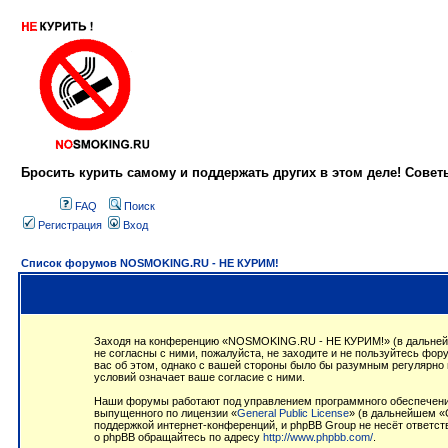
Бросить курить самому и поддержать других в этом деле! Сове
FAQ
Поиск
Регистрация
Вход
Список форумов NOSMOKING.RU - НЕ КУРИМ!
Заходя на конференцию «NOSMOKING.RU - НЕ КУРИМ!» (в дальнейше
не согласны с ними, пожалуйста, не заходите и не пользуйтесь ф
вас об этом, однако с вашей стороны было бы разумным регулярно
условий означает ваше согласие с ними.
Наши форумы работают под управлением программного обеспечения
выпущенного по лицензии «
General Public License
» (в дальнейшем «
поддержкой интернет-конференций, и phpBB Group не несёт ответст
о phpBB обращайтесь по адресу
http://www.phpbb.com/
.