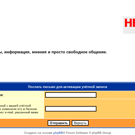
ты, информация, мнения и просто свободное общение.
Послать письмо для активации учётной записи
я:
нный с вашей учётной
е изменили его в Личном
рес e-mail, указанный вами
Создано на основе
phpBB
® Forum Software © phpBB Group