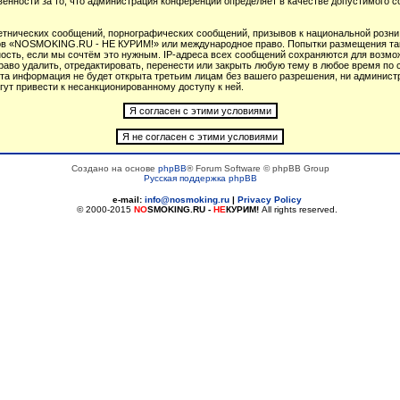
венности за то, что администрация конференций определяет в качестве допустимого 
тнических сообщений, порнографических сообщений, призывов к национальной розни
умов «NOSMOKING.RU - НЕ КУРИМ!» или международное право. Попытки размещения т
ность, если мы сочтём это нужным. IP-адреса всех сообщений сохраняются для возмож
 удалить, отредактировать, перенести или закрыть любую тему в любое время по св
 эта информация не будет открыта третьим лицам без вашего разрешения, ни админ
гут привести к несанкционированному доступу к ней.
Создано на основе
phpBB
® Forum Software © phpBB Group
Русская поддержка phpBB
e-mail:
info@nosmoking.ru
|
Privacy Policy
© 2000-2015
NO
SMOKING.RU
-
НЕ
КУРИМ!
All rights reserved.