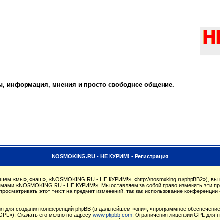
ты, информация, мнения и просто свободное общение.
NOSMOKING.RU - НЕ КУРИМ! - Регистрация
м «мы», «наш», «NOSMOKING.RU - НЕ КУРИМ!», «http://nosmoking.ru/phpBB2»), вы 
орумами «NOSMOKING.RU - НЕ КУРИМ!». Мы оставляем за собой право изменять эти пр
 просматривать этот текст на предмет изменений, так как использование конферен
 для создания конференций phpBB (в дальнейшем «они», «программное обеспечение 
GPL»). Скачать его можно по адресу
www.phpbb.com
. Ограничения лицензии GPL для п