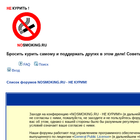
Бросить курить самому и поддержать других в этом деле! Сове
FAQ
Поиск
Вход
Список форумов NOSMOKING.RU - НЕ КУРИМ!
Заходя на конференцию «NOSMOKING.RU - НЕ КУРИМ!» (в дальнейше
не согласны с ними, пожалуйста, не заходите и не пользуйтесь ф
вас об этом, однако с вашей стороны было бы разумным регулярно
условий означает ваше согласие с ними.
Наши форумы работают под управлением программного обеспечения
выпущенного по лицензии «
General Public License
» (в дальнейшем «