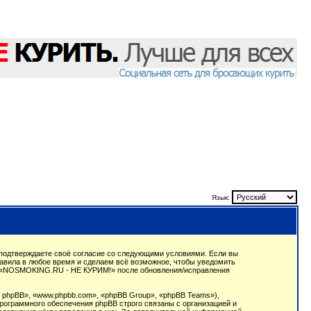
Язык:
подтверждаете своё согласие со следующими условиями. Если вы
авила в любое время и сделаем всё возможное, чтобы уведомить
ции «NOSMOKING.RU - НЕ КУРИМ!» после обновления/исправления
phpBB», «www.phpbb.com», «phpBB Group», «phpBB Teams»),
рограммного обеспечения phpBB строго связаны с организацией и