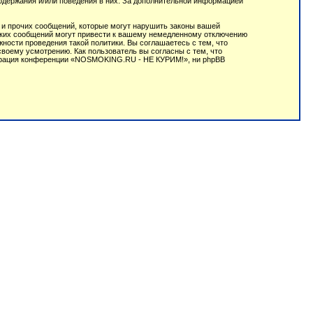
содержания и/или поведения в них. За дополнительной информацией
 и прочих сообщений, которые могут нарушить законы вашей
аких сообщений могут привести к вашему немедленному отключению
ности проведения такой политики. Вы соглашаетесь с тем, что
оему усмотрению. Как пользователь вы согласны с тем, что
истрация конференции «NOSMOKING.RU - НЕ КУРИМ!», ни phpBB