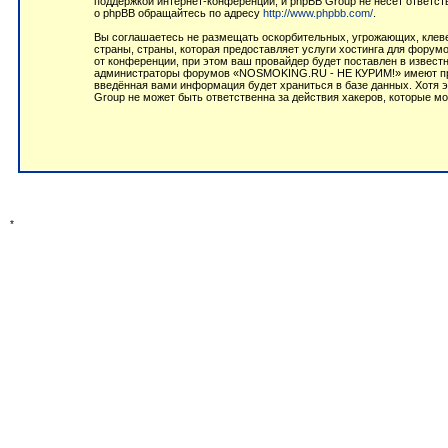
поддержкой интернет-конференций, и phpBB Group не несёт ответст
о phpBB обращайтесь по адресу
http://www.phpbb.com/
.
Вы соглашаетесь не размещать оскорбительных, угрожающих, клеве
страны, страны, которая предоставляет услуги хостинга для фор
от конференции, при этом ваш провайдер будет поставлен в извест
администраторы форумов «NOSMOKING.RU - НЕ КУРИМ!» имеют право
введённая вами информация будет храниться в базе данных. Хотя
Group не может быть ответственна за действия хакеров, которые мо
*