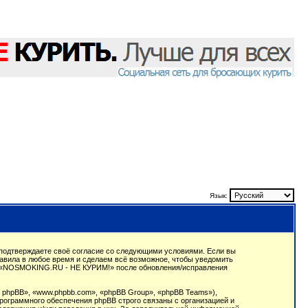
Язык:
подтверждаете своё согласие со следующими условиями. Если вы
авила в любое время и сделаем всё возможное, чтобы уведомить
ции «NOSMOKING.RU - НЕ КУРИМ!» после обновления/исправления
phpBB», «www.phpbb.com», «phpBB Group», «phpBB Teams»),
рограммного обеспечения phpBB строго связаны с организацией и