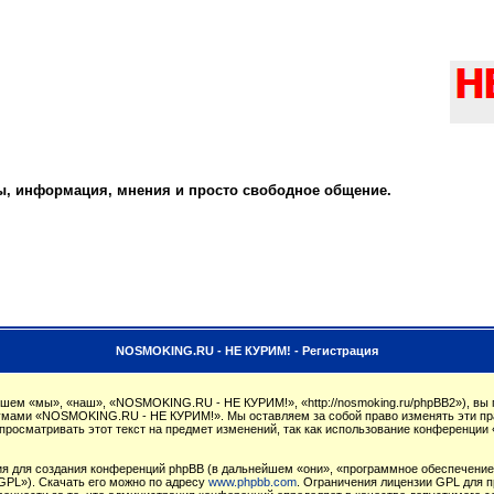
ты, информация, мнения и просто свободное общение.
NOSMOKING.RU - НЕ КУРИМ! - Регистрация
м «мы», «наш», «NOSMOKING.RU - НЕ КУРИМ!», «http://nosmoking.ru/phpBB2»), вы 
орумами «NOSMOKING.RU - НЕ КУРИМ!». Мы оставляем за собой право изменять эти пр
 просматривать этот текст на предмет изменений, так как использование конферен
 для создания конференций phpBB (в дальнейшем «они», «программное обеспечение 
GPL»). Скачать его можно по адресу
www.phpbb.com
. Ограничения лицензии GPL для п