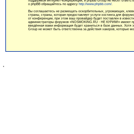
поддержкой интернет-конференций, и phpBB Group не несёт ответст
о phpBB обращайтесь по адресу
http://www.phpbb.com/
.
Вы соглашаетесь не размещать оскорбительных, угрожающих, клеве
страны, страны, которая предоставляет услуги хостинга для фор
от конференции, при этом ваш провайдер будет поставлен в извест
администраторы форумов «NOSMOKING.RU - НЕ КУРИМ!» имеют право
введённая вами информация будет храниться в базе данных. Хотя
Group не может быть ответственна за действия хакеров, которые мо
*