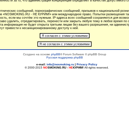
венности за то, что администрация конференций определяет в качестве допустимого 
тнических сообщений, порнографических сообщений, призывов к национальной розни
умов «NOSMOKING.RU - НЕ КУРИМ!» или международное право. Попытки размещения т
ность, если мы сочтём это нужным. IP-адреса всех сообщений сохраняются для возмож
 удалить, отредактировать, перенести или закрыть любую тему в любое время по св
 эта информация не будет открыта третьим лицам без вашего разрешения, ни админ
гут привести к несанкционированному доступу к ней.
Создано на основе
phpBB
® Forum Software © phpBB Group
Русская поддержка phpBB
e-mail:
info@nosmoking.ru
|
Privacy Policy
© 2000-2015
NO
SMOKING.RU
-
НЕ
КУРИМ!
All rights reserved.