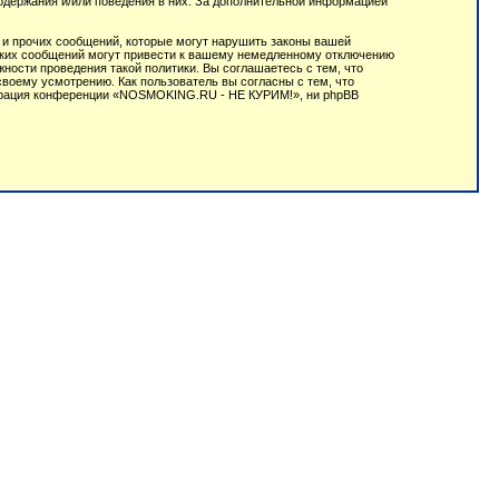
содержания и/или поведения в них. За дополнительной информацией
 и прочих сообщений, которые могут нарушить законы вашей
аких сообщений могут привести к вашему немедленному отключению
ности проведения такой политики. Вы соглашаетесь с тем, что
оему усмотрению. Как пользователь вы согласны с тем, что
истрация конференции «NOSMOKING.RU - НЕ КУРИМ!», ни phpBB