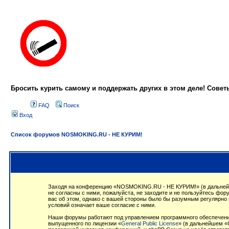
Бросить курить самому и поддержать других в этом деле! Сове
FAQ
Поиск
Вход
Список форумов NOSMOKING.RU - НЕ КУРИМ!
Заходя на конференцию «NOSMOKING.RU - НЕ КУРИМ!» (в дальнейше
не согласны с ними, пожалуйста, не заходите и не пользуйтесь ф
вас об этом, однако с вашей стороны было бы разумным регулярно
условий означает ваше согласие с ними.
Наши форумы работают под управлением программного обеспечения
выпущенного по лицензии «
General Public License
» (в дальнейшем «