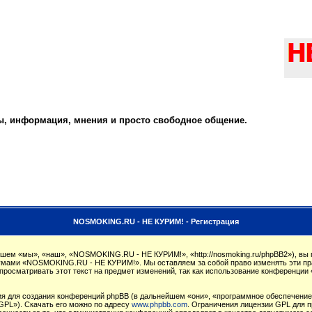
ты, информация, мнения и просто свободное общение.
NOSMOKING.RU - НЕ КУРИМ! - Регистрация
м «мы», «наш», «NOSMOKING.RU - НЕ КУРИМ!», «http://nosmoking.ru/phpBB2»), вы 
орумами «NOSMOKING.RU - НЕ КУРИМ!». Мы оставляем за собой право изменять эти пр
 просматривать этот текст на предмет изменений, так как использование конферен
 для создания конференций phpBB (в дальнейшем «они», «программное обеспечение 
GPL»). Скачать его можно по адресу
www.phpbb.com
. Ограничения лицензии GPL для п