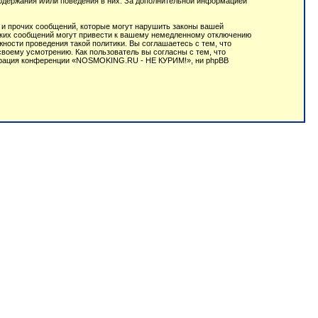
содержания и/или поведения в них. За дополнительной информацией
 и прочих сообщений, которые могут нарушить законы вашей
аких сообщений могут привести к вашему немедленному отключению
ности проведения такой политики. Вы соглашаетесь с тем, что
оему усмотрению. Как пользователь вы согласны с тем, что
истрация конференции «NOSMOKING.RU - НЕ КУРИМ!», ни phpBB