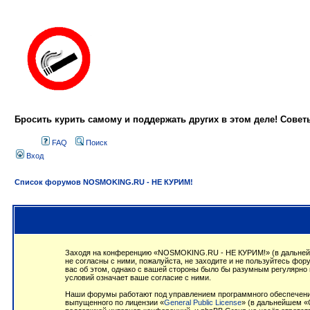
Бросить курить самому и поддержать других в этом деле! Сове
FAQ
Поиск
Вход
Список форумов NOSMOKING.RU - НЕ КУРИМ!
Заходя на конференцию «NOSMOKING.RU - НЕ КУРИМ!» (в дальнейше
не согласны с ними, пожалуйста, не заходите и не пользуйтесь ф
вас об этом, однако с вашей стороны было бы разумным регулярно
условий означает ваше согласие с ними.
Наши форумы работают под управлением программного обеспечения
выпущенного по лицензии «
General Public License
» (в дальнейшем «