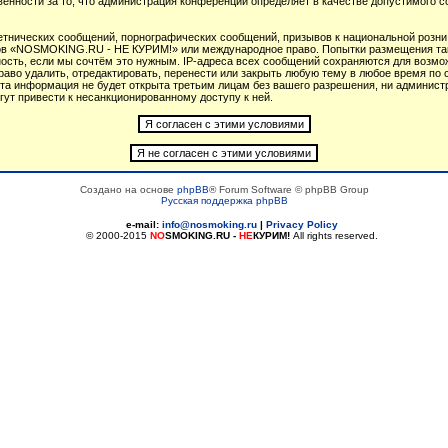
венности за то, что администрация конференций определяет в качестве допустимого 
тнических сообщений, порнографических сообщений, призывов к национальной розни
умов «NOSMOKING.RU - НЕ КУРИМ!» или международное право. Попытки размещения т
ность, если мы сочтём это нужным. IP-адреса всех сообщений сохраняются для возмож
 удалить, отредактировать, перенести или закрыть любую тему в любое время по св
 эта информация не будет открыта третьим лицам без вашего разрешения, ни админ
гут привести к несанкционированному доступу к ней.
Создано на основе
phpBB
® Forum Software © phpBB Group
Русская поддержка phpBB
e-mail:
info@nosmoking.ru
|
Privacy Policy
© 2000-2015
NO
SMOKING.RU
-
НЕ
КУРИМ!
All rights reserved.