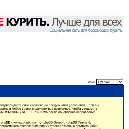
Язык:
подтверждаете своё согласие со следующими условиями. Если вы
авила в любое время и сделаем всё возможное, чтобы уведомить
ции «NOSMOKING.RU - НЕ КУРИМ!» после обновления/исправления
phpBB», «www.phpbb.com», «phpBB Group», «phpBB Teams»),
рограммного обеспечения phpBB строго связаны с организацией и