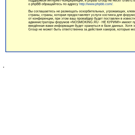
поддержкой интернет-конференций, и phpBB Group не несёт ответст
о phpBB обращайтесь по адресу
http://www.phpbb.com/
.
Вы соглашаетесь не размещать оскорбительных, угрожающих, клеве
страны, страны, которая предоставляет услуги хостинга для фор
от конференции, при этом ваш провайдер будет поставлен в извест
администраторы форумов «NOSMOKING.RU - НЕ КУРИМ!» имеют право
введённая вами информация будет храниться в базе данных. Хотя
Group не может быть ответственна за действия хакеров, которые мо
*