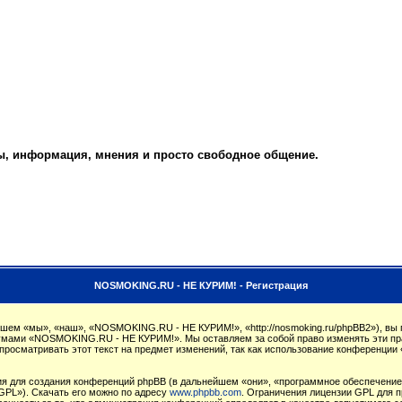
ты, информация, мнения и просто свободное общение.
NOSMOKING.RU - НЕ КУРИМ! - Регистрация
м «мы», «наш», «NOSMOKING.RU - НЕ КУРИМ!», «http://nosmoking.ru/phpBB2»), вы 
орумами «NOSMOKING.RU - НЕ КУРИМ!». Мы оставляем за собой право изменять эти пр
 просматривать этот текст на предмет изменений, так как использование конферен
 для создания конференций phpBB (в дальнейшем «они», «программное обеспечение 
GPL»). Скачать его можно по адресу
www.phpbb.com
. Ограничения лицензии GPL для п