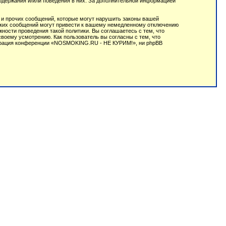
содержания и/или поведения в них. За дополнительной информацией
 и прочих сообщений, которые могут нарушить законы вашей
аких сообщений могут привести к вашему немедленному отключению
ности проведения такой политики. Вы соглашаетесь с тем, что
оему усмотрению. Как пользователь вы согласны с тем, что
истрация конференции «NOSMOKING.RU - НЕ КУРИМ!», ни phpBB