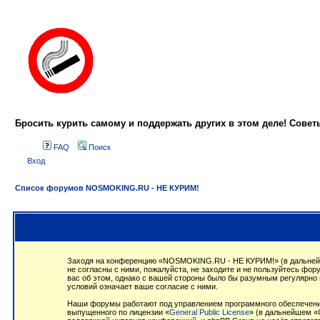
Бросить курить самому и поддержать других в этом деле! Сове
FAQ
Поиск
Вход
Список форумов NOSMOKING.RU - НЕ КУРИМ!
Заходя на конференцию «NOSMOKING.RU - НЕ КУРИМ!» (в дальнейше
не согласны с ними, пожалуйста, не заходите и не пользуйтесь ф
вас об этом, однако с вашей стороны было бы разумным регулярно
условий означает ваше согласие с ними.
Наши форумы работают под управлением программного обеспечения
выпущенного по лицензии «
General Public License
» (в дальнейшем «