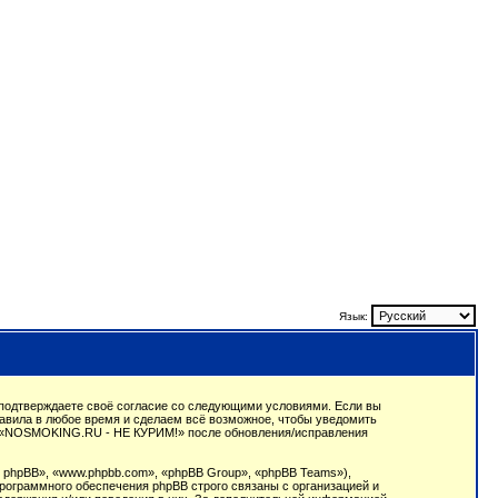
Язык:
подтверждаете своё согласие со следующими условиями. Если вы
авила в любое время и сделаем всё возможное, чтобы уведомить
ции «NOSMOKING.RU - НЕ КУРИМ!» после обновления/исправления
phpBB», «www.phpbb.com», «phpBB Group», «phpBB Teams»),
рограммного обеспечения phpBB строго связаны с организацией и