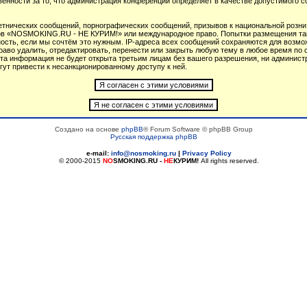
венности за то, что администрация конференций определяет в качестве допустимого 
тнических сообщений, порнографических сообщений, призывов к национальной розни
умов «NOSMOKING.RU - НЕ КУРИМ!» или международное право. Попытки размещения т
ность, если мы сочтём это нужным. IP-адреса всех сообщений сохраняются для возмож
 удалить, отредактировать, перенести или закрыть любую тему в любое время по св
 эта информация не будет открыта третьим лицам без вашего разрешения, ни админ
гут привести к несанкционированному доступу к ней.
Создано на основе
phpBB
® Forum Software © phpBB Group
Русская поддержка phpBB
e-mail:
info@nosmoking.ru
|
Privacy Policy
© 2000-2015
NO
SMOKING.RU
-
НЕ
КУРИМ!
All rights reserved.