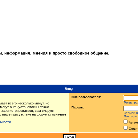
ты, информация, мнения и просто свободное общение.
Вход
Имя пользователя:
Регистра
ает всего несколько минут, но
могут быть установлены также
Пароль:
 зарегистрироваться, вам следует
Забыли п
то ваше присутствие на форумах означает
Повторно
ьности
Автом
Скрыт