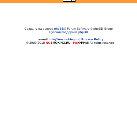
Создано на основе
phpBB
® Forum Software © phpBB Group
Русская поддержка phpBB
e-mail:
info@nosmoking.ru
|
Privacy Policy
© 2000-2015
NO
SMOKING.RU
-
НЕ
КУРИМ!
All rights reserved.