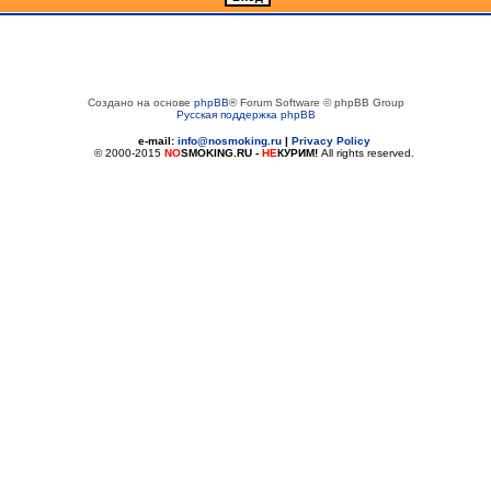
Создано на основе
phpBB
® Forum Software © phpBB Group
Русская поддержка phpBB
e-mail:
info@nosmoking.ru
|
Privacy Policy
© 2000-2015
NO
SMOKING.RU
-
НЕ
КУРИМ!
All rights reserved.