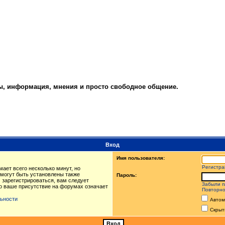
ты, информация, мнения и просто свободное общение.
Вход
Имя пользователя:
Регистра
ает всего несколько минут, но
могут быть установлены также
Пароль:
 зарегистрироваться, вам следует
Забыли п
то ваше присутствие на форумах означает
Повторно
ьности
Автом
Скрыт