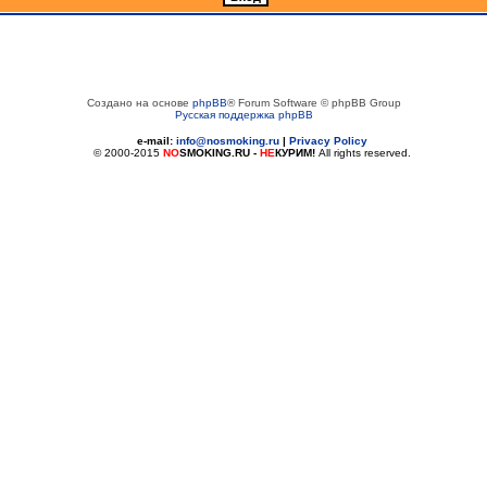
Создано на основе
phpBB
® Forum Software © phpBB Group
Русская поддержка phpBB
e-mail:
info@nosmoking.ru
|
Privacy Policy
© 2000-2015
NO
SMOKING.RU
-
НЕ
КУРИМ!
All rights reserved.