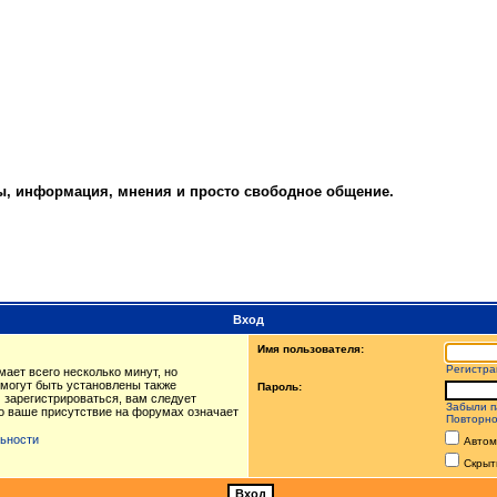
ты, информация, мнения и просто свободное общение.
Вход
Имя пользователя:
Регистра
ает всего несколько минут, но
могут быть установлены также
Пароль:
 зарегистрироваться, вам следует
Забыли п
то ваше присутствие на форумах означает
Повторно
ьности
Автом
Скрыт