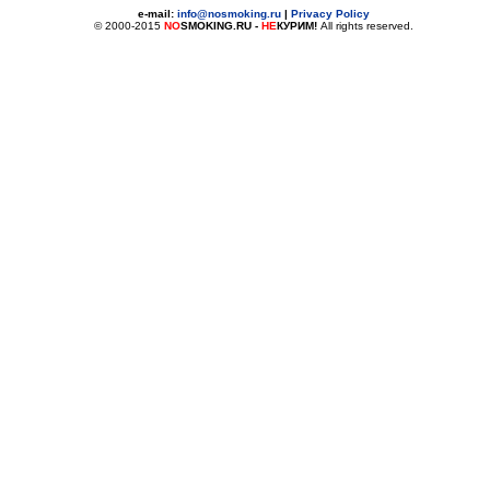
e-mail:
info@nosmoking.ru
|
Privacy Policy
© 2000-2015
NO
SMOKING.RU
-
НЕ
КУРИМ!
All rights reserved.