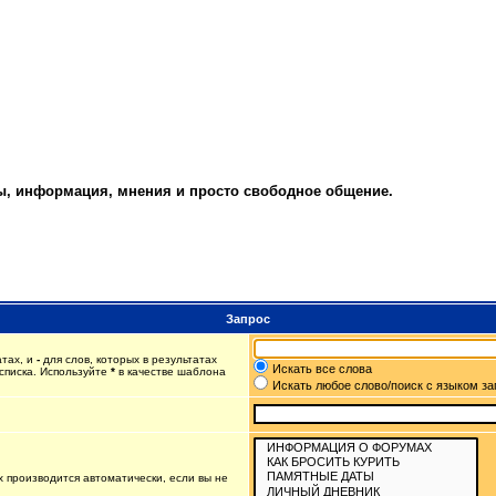
ты, информация, мнения и просто свободное общение.
Запрос
атах, и
-
для слов, которых в результатах
Искать все слова
списка. Используйте
*
в качестве шаблона
Искать любое слово/поиск с языком з
 производится автоматически, если вы не