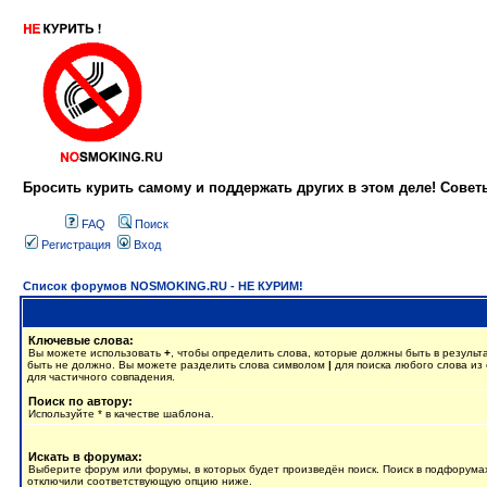
Бросить курить самому и поддержать других в этом деле! Сове
FAQ
Поиск
Регистрация
Вход
Список форумов NOSMOKING.RU - НЕ КУРИМ!
Ключевые слова:
Вы можете использовать
+
, чтобы определить слова, которые должны быть в результ
быть не должно. Вы можете разделить слова символом
|
для поиска любого слова из 
для частичного совпадения.
Поиск по автору:
Используйте * в качестве шаблона.
Искать в форумах:
Выберите форум или форумы, в которых будет произведён поиск. Поиск в подфорумах
отключили соответствующую опцию ниже.