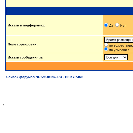
Искать в подфорумах:
Да
Нет
Поле сортировки:
по возрастани
по убыванию
Искать сообщения за:
Список форумов NOSMOKING.RU - НЕ КУРИМ!
*