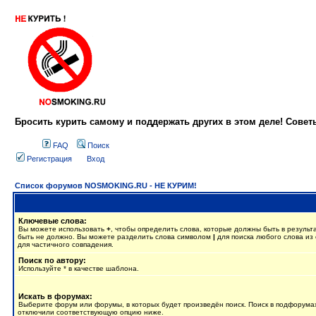
Бросить курить самому и поддержать других в этом деле! Сове
FAQ
Поиск
Регистрация
Вход
Список форумов NOSMOKING.RU - НЕ КУРИМ!
Ключевые слова:
Вы можете использовать
+
, чтобы определить слова, которые должны быть в результ
быть не должно. Вы можете разделить слова символом
|
для поиска любого слова из 
для частичного совпадения.
Поиск по автору:
Используйте * в качестве шаблона.
Искать в форумах:
Выберите форум или форумы, в которых будет произведён поиск. Поиск в подфорумах
отключили соответствующую опцию ниже.