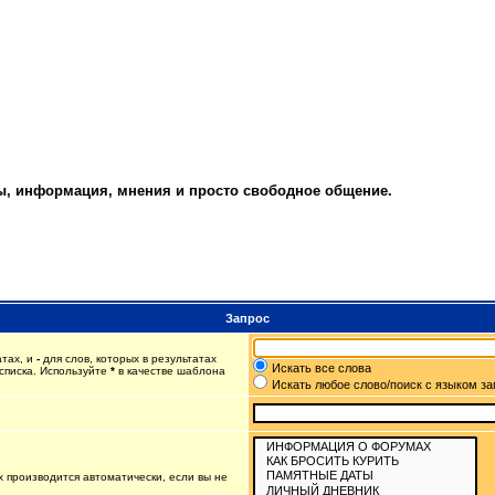
ты, информация, мнения и просто свободное общение.
Запрос
атах, и
-
для слов, которых в результатах
Искать все слова
списка. Используйте
*
в качестве шаблона
Искать любое слово/поиск с языком з
 производится автоматически, если вы не