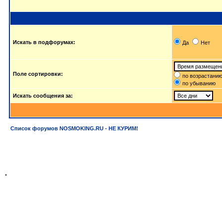
Искать в подфорумах:
Да
Нет
Поле сортировки:
по возрастани
по убыванию
Искать сообщения за:
Список форумов NOSMOKING.RU - НЕ КУРИМ!
*