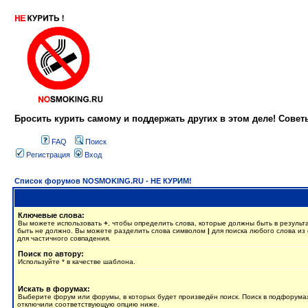
Бросить курить самому и поддержать других в этом деле! Сове
FAQ
Поиск
Регистрация
Вход
Список форумов NOSMOKING.RU - НЕ КУРИМ!
Ключевые слова:
Вы можете использовать
+
, чтобы определить слова, которые должны быть в результ
быть не должно. Вы можете разделить слова символом
|
для поиска любого слова из 
для частичного совпадения.
Поиск по автору:
Используйте * в качестве шаблона.
Искать в форумах:
Выберите форум или форумы, в которых будет произведён поиск. Поиск в подфорумах
отключили соответствующую опцию ниже.