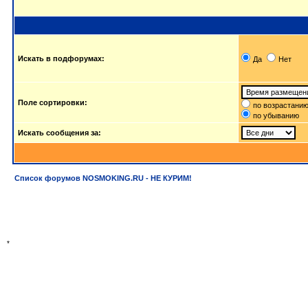
Искать в подфорумах:
Да
Нет
Поле сортировки:
по возрастани
по убыванию
Искать сообщения за:
Список форумов NOSMOKING.RU - НЕ КУРИМ!
*