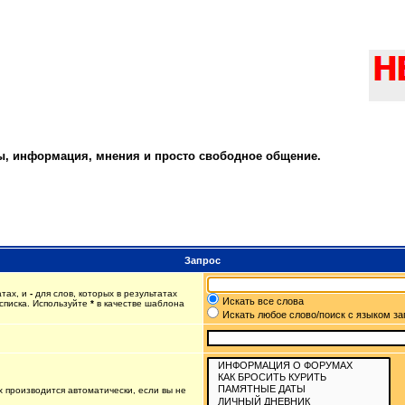
ты, информация, мнения и просто свободное общение.
Запрос
атах, и
-
для слов, которых в результатах
Искать все слова
списка. Используйте
*
в качестве шаблона
Искать любое слово/поиск с языком з
 производится автоматически, если вы не