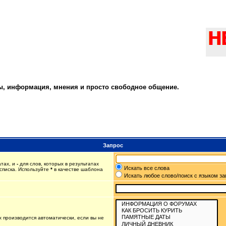
ты, информация, мнения и просто свободное общение.
Запрос
атах, и
-
для слов, которых в результатах
Искать все слова
списка. Используйте
*
в качестве шаблона
Искать любое слово/поиск с языком з
 производится автоматически, если вы не