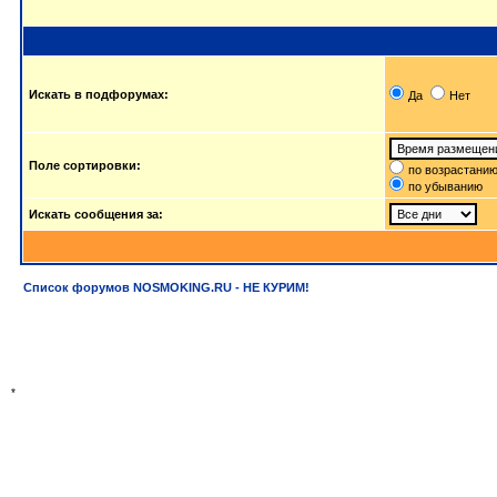
Искать в подфорумах:
Да
Нет
Поле сортировки:
по возрастани
по убыванию
Искать сообщения за:
Список форумов NOSMOKING.RU - НЕ КУРИМ!
*