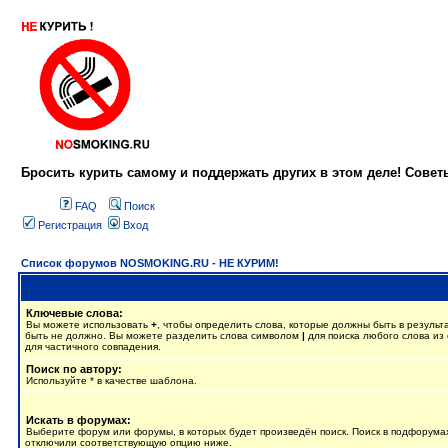
Бросить курить самому и поддержать других в этом деле! Сове
FAQ
Поиск
Регистрация
Вход
Список форумов NOSMOKING.RU - НЕ КУРИМ!
Ключевые слова:
Вы можете использовать
+
, чтобы определить слова, которые должны быть в результ
быть не должно. Вы можете разделить слова символом
|
для поиска любого слова из 
для частичного совпадения.
Поиск по автору:
Используйте * в качестве шаблона.
Искать в форумах:
Выберите форум или форумы, в которых будет произведён поиск. Поиск в подфорумах
отключили соответствующую опцию ниже.