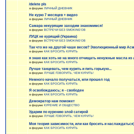
/delete pls
в форуме
ЛИЧНЫЙ ДНЕВНИК
Не курю 7 месяцев + видео
в форуме
ЛИЧНЫЙ ДНЕВНИК
Самара некурящие заходим знакомимся!
в форуме
ВСТРЕЧИ БЕЗ SMOKING'OB
ЛУЦК не курящий (Украина)
в форуме
ВСТРЕЧИ БЕЗ SMOKING'OB
Так что же на другой чаше весов? Эволюционный мир Асм
в форуме
КАК БРОСИТЬ КУРИТЬ
я знаю как хоть не на много отчищать ненужные масла из 
в форуме
КАК БРОСИТЬ КУРИТЬ
Лучше танцевать, чем курить и пить горькую...
в форуме
ЛУЧШЕ ГОВОРИТЬ, ЧЕМ КУРИТЬ!
Немного начало получаться, или прошел год
в форуме
КАК БРОСИТЬ КУРИТЬ
Я освобождаюсь; я - свободен
в форуме
КАК БРОСИТЬ КУРИТЬ
Демократор нам поможет
в форуме
КУРЕНИЕ И ОБЩЕСТВО
Ударим по курению злой сатирой
в форуме
ЛУЧШЕ ГОВОРИТЬ, ЧЕМ КУРИТЬ!
Моя теория зависимости, или как бросить и наслаждаться)
в форуме
КАК БРОСИТЬ КУРИТЬ