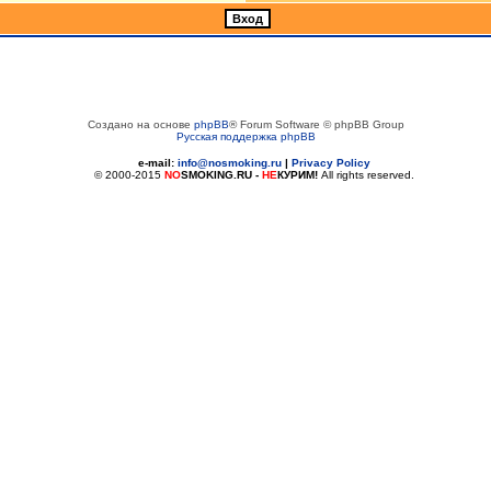
Создано на основе
phpBB
® Forum Software © phpBB Group
Русская поддержка phpBB
e-mail:
info@nosmoking.ru
|
Privacy Policy
© 2000-2015
NO
SMOKING.RU
-
НЕ
КУРИМ!
All rights reserved.