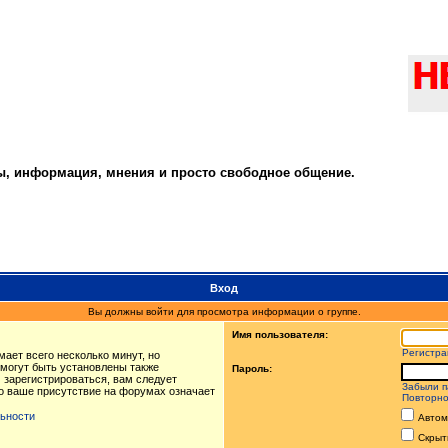
ты, информация, мнения и просто свободное общение.
Вход
Вы должны войти для просмотра информации о группе.
Имя пользователя:
Регистра
ает всего несколько минут, но
могут быть установлены также
Пароль:
 зарегистрироваться, вам следует
Забыли п
то ваше присутствие на форумах означает
Повторно
ьности
Автом
Скрыт