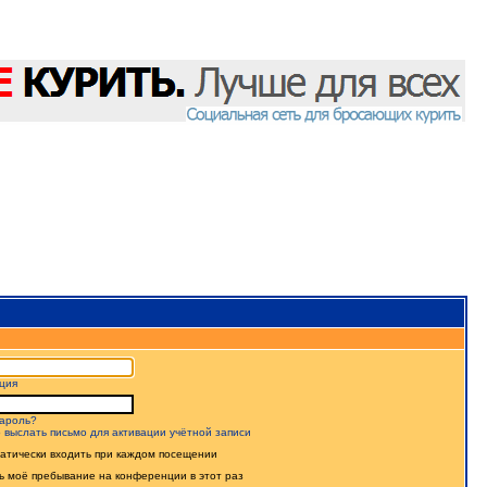
ция
ароль?
 выслать письмо для активации учётной записи
атически входить при каждом посещении
ь моё пребывание на конференции в этот раз