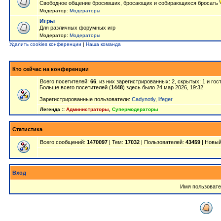
Свободное общение бросивших, бросающих и собирающихся бросать
Модератор:
Модераторы
Игры
Для различных форумных игр
Модератор:
Модераторы
Удалить cookies конференции
|
Наша команда
Кто сейчас на конференции
Всего посетителей:
66
, из них зарегистрированных: 2, скрытых: 1 и го
Больше всего посетителей (
1448
) здесь было 24 мар 2026, 19:32
Зарегистрированные пользователи:
Cadynotly
,
lifeger
Легенда ::
Администраторы
,
Супермодераторы
Статистика
Всего сообщений:
1470097
| Тем:
17032
| Пользователей:
43459
| Новый
Вход
Имя пользовате