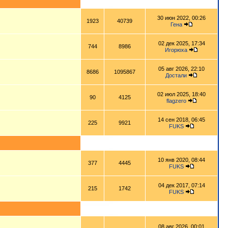
30 июн 2022, 00:26
1923
40739
Гена
02 дек 2025, 17:34
744
8986
Игорюха
05 авг 2026, 22:10
8686
1095867
Достали
02 июл 2025, 18:40
90
4125
flagzero
14 сен 2018, 06:45
225
9921
FUKS
10 янв 2020, 08:44
377
4445
FUKS
04 дек 2017, 07:14
215
1742
FUKS
08 авг 2026, 00:01