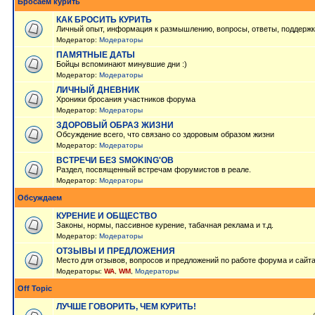
Бросаем курить
КАК БРОСИТЬ КУРИТЬ
Личный опыт, информация к размышлению, вопросы, ответы, поддержк
Модератор:
Модераторы
ПАМЯТНЫЕ ДАТЫ
Бойцы вспоминают минувшие дни :)
Модератор:
Модераторы
ЛИЧНЫЙ ДНЕВНИК
Хроники бросания участников форума
Модератор:
Модераторы
ЗДОРОВЫЙ ОБРАЗ ЖИЗНИ
Обсуждение всего, что связано со здоровым образом жизни
Модератор:
Модераторы
ВСТРЕЧИ БЕЗ SMOKING'OB
Раздел, посвященный встречам форумистов в реале.
Модератор:
Модераторы
Обсуждаем
КУРЕНИЕ И ОБЩЕСТВО
Законы, нормы, пассивное курение, табачная реклама и т.д.
Модератор:
Модераторы
ОТЗЫВЫ И ПРЕДЛОЖЕНИЯ
Место для отзывов, вопросов и предложений по работе форума и сайт
Модераторы:
WA
,
WM
,
Модераторы
Off Topic
ЛУЧШЕ ГОВОРИТЬ, ЧЕМ КУРИТЬ!