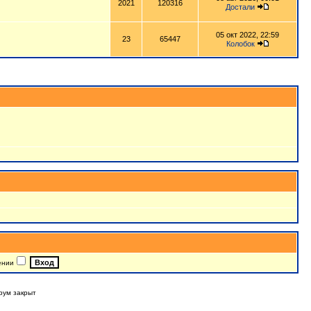
2021
120316
Достали
05 окт 2022, 22:59
23
65447
Колобок
ении
рум закрыт