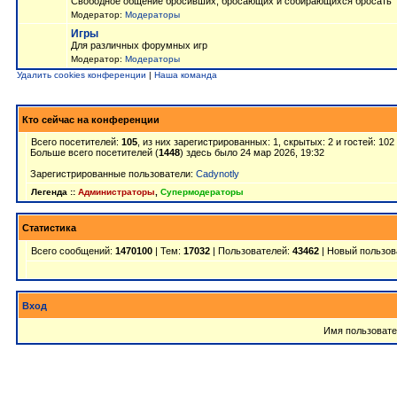
Свободное общение бросивших, бросающих и собирающихся бросать
Модератор:
Модераторы
Игры
Для различных форумных игр
Модератор:
Модераторы
Удалить cookies конференции
|
Наша команда
Кто сейчас на конференции
Всего посетителей:
105
, из них зарегистрированных: 1, скрытых: 2 и гостей: 10
Больше всего посетителей (
1448
) здесь было 24 мар 2026, 19:32
Зарегистрированные пользователи:
Cadynotly
Легенда ::
Администраторы
,
Супермодераторы
Статистика
Всего сообщений:
1470100
| Тем:
17032
| Пользователей:
43462
| Новый пользов
Вход
Имя пользовате