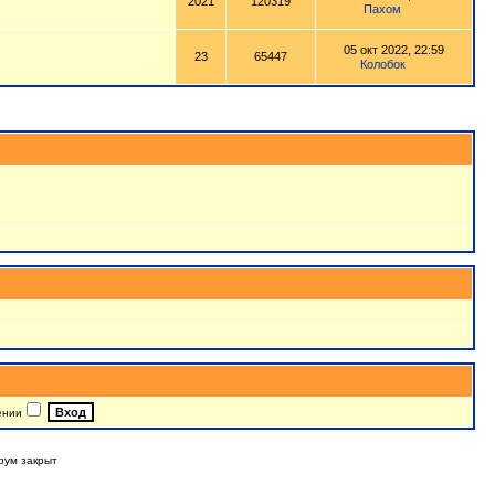
2021
120319
Пахом
05 окт 2022, 22:59
23
65447
Колобок
ении
рум закрыт