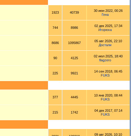
30 июн 2022, 00:26
1923
40739
Гена
02 дек 2025, 17:34
744
8986
Игорюха
05 авг 2026, 22:10
8686
1095867
Достали
02 июл 2025, 18:40
90
4125
flagzero
14 сен 2018, 06:45
225
9921
FUKS
10 янв 2020, 08:44
377
4445
FUKS
04 дек 2017, 07:14
215
1742
FUKS
09 авг 2026, 10:10