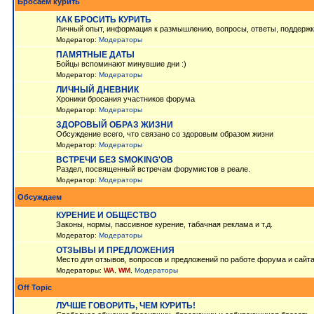
Бросаем курить
КАК БРОСИТЬ КУРИТЬ
Личный опыт, информация к размышлению, вопросы, ответы, поддержк
Модератор:
Модераторы
ПАМЯТНЫЕ ДАТЫ
Бойцы вспоминают минувшие дни :)
Модератор:
Модераторы
ЛИЧНЫЙ ДНЕВНИК
Хроники бросания участников форума
Модератор:
Модераторы
ЗДОРОВЫЙ ОБРАЗ ЖИЗНИ
Обсуждение всего, что связано со здоровым образом жизни
Модератор:
Модераторы
ВСТРЕЧИ БЕЗ SMOKING'OB
Раздел, посвященный встречам форумистов в реале.
Модератор:
Модераторы
Обсуждаем
КУРЕНИЕ И ОБЩЕСТВО
Законы, нормы, пассивное курение, табачная реклама и т.д.
Модератор:
Модераторы
ОТЗЫВЫ И ПРЕДЛОЖЕНИЯ
Место для отзывов, вопросов и предложений по работе форума и сайт
Модераторы:
WA
,
WM
,
Модераторы
Off Topic
ЛУЧШЕ ГОВОРИТЬ, ЧЕМ КУРИТЬ!