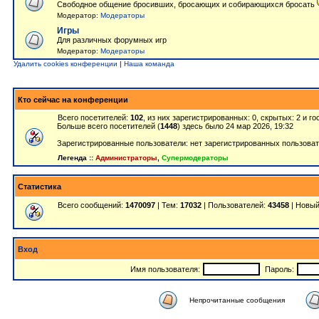
Свободное общение бросивших, бросающих и собирающихся бросать
Модератор:
Модераторы
Игры
Для различных форумных игр
Модератор:
Модераторы
Удалить cookies конференции
|
Наша команда
Кто сейчас на конференции
Всего посетителей:
102
, из них зарегистрированных: 0, скрытых: 2 и г
Больше всего посетителей (
1448
) здесь было 24 мар 2026, 19:32
Зарегистрированные пользователи: нет зарегистрированных пользова
Легенда ::
Администраторы
,
Супермодераторы
Статистика
Всего сообщений:
1470097
| Тем:
17032
| Пользователей:
43458
| Новый
Вход
Имя пользователя:
Пароль:
Непрочитанные сообщения