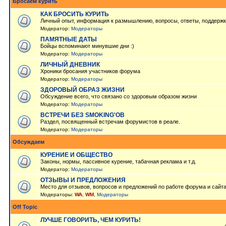
Бросаем курить
КАК БРОСИТЬ КУРИТЬ
Личный опыт, информация к размышлению, вопросы, ответы, поддержк
Модератор:
Модераторы
ПАМЯТНЫЕ ДАТЫ
Бойцы вспоминают минувшие дни :)
Модератор:
Модераторы
ЛИЧНЫЙ ДНЕВНИК
Хроники бросания участников форума
Модератор:
Модераторы
ЗДОРОВЫЙ ОБРАЗ ЖИЗНИ
Обсуждение всего, что связано со здоровым образом жизни
Модератор:
Модераторы
ВСТРЕЧИ БЕЗ SMOKING'OB
Раздел, посвященный встречам форумистов в реале.
Модератор:
Модераторы
Обсуждаем
КУРЕНИЕ И ОБЩЕСТВО
Законы, нормы, пассивное курение, табачная реклама и т.д.
Модератор:
Модераторы
ОТЗЫВЫ И ПРЕДЛОЖЕНИЯ
Место для отзывов, вопросов и предложений по работе форума и сайт
Модераторы:
WA
,
WM
,
Модераторы
Off Topic
ЛУЧШЕ ГОВОРИТЬ, ЧЕМ КУРИТЬ!