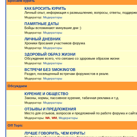
Бросаем курить
КАК БРОСИТЬ КУРИТЬ
Личный опыт, информация к размышлению, вопросы, ответы, поддержк
Модератор:
Модераторы
ПАМЯТНЫЕ ДАТЫ
Бойцы вспоминают минувшие дни :)
Модератор:
Модераторы
ЛИЧНЫЙ ДНЕВНИК
Хроники бросания участников форума
Модератор:
Модераторы
ЗДОРОВЫЙ ОБРАЗ ЖИЗНИ
Обсуждение всего, что связано со здоровым образом жизни
Модератор:
Модераторы
ВСТРЕЧИ БЕЗ SMOKING'OB
Раздел, посвященный встречам форумистов в реале.
Модератор:
Модераторы
Обсуждаем
КУРЕНИЕ И ОБЩЕСТВО
Законы, нормы, пассивное курение, табачная реклама и т.д.
Модератор:
Модераторы
ОТЗЫВЫ И ПРЕДЛОЖЕНИЯ
Место для отзывов, вопросов и предложений по работе форума и сайт
Модераторы:
WA
,
WM
,
Модераторы
Off Topic
ЛУЧШЕ ГОВОРИТЬ, ЧЕМ КУРИТЬ!