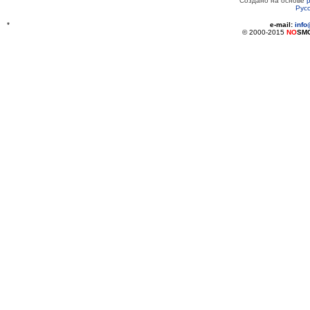
Создано на основе
Рус
*
e-mail:
inf
© 2000-2015
NO
SM