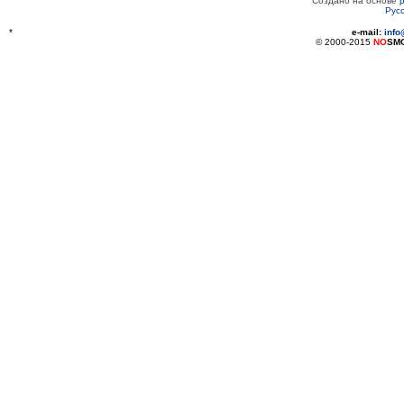
Создано на основе
Рус
*
e-mail:
inf
© 2000-2015
NO
SM