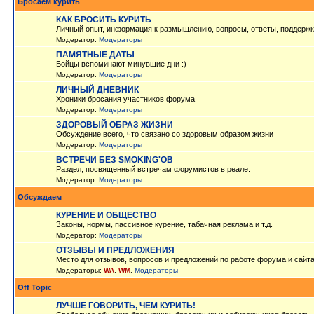
Бросаем курить
КАК БРОСИТЬ КУРИТЬ
Личный опыт, информация к размышлению, вопросы, ответы, поддержк
Модератор:
Модераторы
ПАМЯТНЫЕ ДАТЫ
Бойцы вспоминают минувшие дни :)
Модератор:
Модераторы
ЛИЧНЫЙ ДНЕВНИК
Хроники бросания участников форума
Модератор:
Модераторы
ЗДОРОВЫЙ ОБРАЗ ЖИЗНИ
Обсуждение всего, что связано со здоровым образом жизни
Модератор:
Модераторы
ВСТРЕЧИ БЕЗ SMOKING'OB
Раздел, посвященный встречам форумистов в реале.
Модератор:
Модераторы
Обсуждаем
КУРЕНИЕ И ОБЩЕСТВО
Законы, нормы, пассивное курение, табачная реклама и т.д.
Модератор:
Модераторы
ОТЗЫВЫ И ПРЕДЛОЖЕНИЯ
Место для отзывов, вопросов и предложений по работе форума и сайт
Модераторы:
WA
,
WM
,
Модераторы
Off Topic
ЛУЧШЕ ГОВОРИТЬ, ЧЕМ КУРИТЬ!