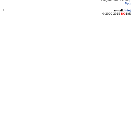
Создано на основе
Рус
*
e-mail:
inf
© 2000-2015
NO
SM