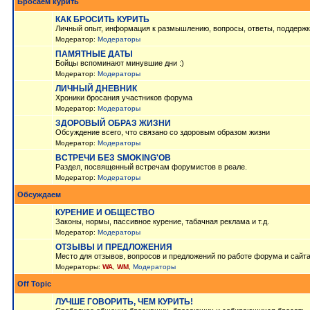
Бросаем курить
КАК БРОСИТЬ КУРИТЬ
Личный опыт, информация к размышлению, вопросы, ответы, поддержк
Модератор:
Модераторы
ПАМЯТНЫЕ ДАТЫ
Бойцы вспоминают минувшие дни :)
Модератор:
Модераторы
ЛИЧНЫЙ ДНЕВНИК
Хроники бросания участников форума
Модератор:
Модераторы
ЗДОРОВЫЙ ОБРАЗ ЖИЗНИ
Обсуждение всего, что связано со здоровым образом жизни
Модератор:
Модераторы
ВСТРЕЧИ БЕЗ SMOKING'OB
Раздел, посвященный встречам форумистов в реале.
Модератор:
Модераторы
Обсуждаем
КУРЕНИЕ И ОБЩЕСТВО
Законы, нормы, пассивное курение, табачная реклама и т.д.
Модератор:
Модераторы
ОТЗЫВЫ И ПРЕДЛОЖЕНИЯ
Место для отзывов, вопросов и предложений по работе форума и сайт
Модераторы:
WA
,
WM
,
Модераторы
Off Topic
ЛУЧШЕ ГОВОРИТЬ, ЧЕМ КУРИТЬ!