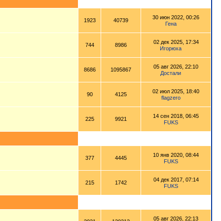
30 июн 2022, 00:26
1923
40739
Гена
02 дек 2025, 17:34
744
8986
Игорюха
05 авг 2026, 22:10
8686
1095867
Достали
02 июл 2025, 18:40
90
4125
flagzero
14 сен 2018, 06:45
225
9921
FUKS
10 янв 2020, 08:44
377
4445
FUKS
04 дек 2017, 07:14
215
1742
FUKS
05 авг 2026, 22:13