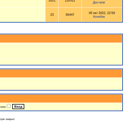
2021
120312
Достали
05 окт 2022, 22:59
23
65447
Колобок
ении
рум закрыт