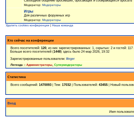
Свободное общение бросивших, бросающих и собирающихся бросать
Модератор:
Модераторы
Игры
Для различных форумных игр
Модератор:
Модераторы
Удалить cookies конференции
|
Наша команда
Кто сейчас на конференции
Всего посетителей:
120
, из них зарегистрированных: 1, скрытых: 2 и гостей: 11
Больше всего посетителей (
1448
) здесь было 24 мар 2026, 19:32
Зарегистрированные пользователи:
lifeger
Легенда ::
Администраторы
,
Супермодераторы
Статистика
Всего сообщений:
1470093
| Тем:
17032
| Пользователей:
43455
| Новый пользов
Вход
Имя пользовате