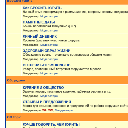
Бросаем курить
КАК БРОСИТЬ КУРИТЬ
Личный опыт, информация к размышлению, вопросы, ответы, поддержк
Модератор:
Модераторы
ПАМЯТНЫЕ ДАТЫ
Бойцы вспоминают минувшие дни :)
Модератор:
Модераторы
ЛИЧНЫЙ ДНЕВНИК
Хроники бросания участников форума
Модератор:
Модераторы
ЗДОРОВЫЙ ОБРАЗ ЖИЗНИ
Обсуждение всего, что связано со здоровым образом жизни
Модератор:
Модераторы
ВСТРЕЧИ БЕЗ SMOKING'OB
Раздел, посвященный встречам форумистов в реале.
Модератор:
Модераторы
Обсуждаем
КУРЕНИЕ И ОБЩЕСТВО
Законы, нормы, пассивное курение, табачная реклама и т.д.
Модератор:
Модераторы
ОТЗЫВЫ И ПРЕДЛОЖЕНИЯ
Место для отзывов, вопросов и предложений по работе форума и сайт
Модераторы:
WA
,
WM
,
Модераторы
Off Topic
ЛУЧШЕ ГОВОРИТЬ, ЧЕМ КУРИТЬ!