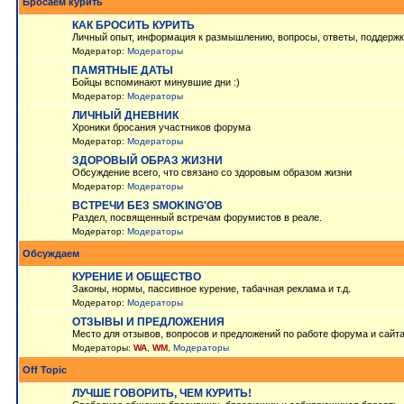
Бросаем курить
КАК БРОСИТЬ КУРИТЬ
Личный опыт, информация к размышлению, вопросы, ответы, поддержк
Модератор:
Модераторы
ПАМЯТНЫЕ ДАТЫ
Бойцы вспоминают минувшие дни :)
Модератор:
Модераторы
ЛИЧНЫЙ ДНЕВНИК
Хроники бросания участников форума
Модератор:
Модераторы
ЗДОРОВЫЙ ОБРАЗ ЖИЗНИ
Обсуждение всего, что связано со здоровым образом жизни
Модератор:
Модераторы
ВСТРЕЧИ БЕЗ SMOKING'OB
Раздел, посвященный встречам форумистов в реале.
Модератор:
Модераторы
Обсуждаем
КУРЕНИЕ И ОБЩЕСТВО
Законы, нормы, пассивное курение, табачная реклама и т.д.
Модератор:
Модераторы
ОТЗЫВЫ И ПРЕДЛОЖЕНИЯ
Место для отзывов, вопросов и предложений по работе форума и сайт
Модераторы:
WA
,
WM
,
Модераторы
Off Topic
ЛУЧШЕ ГОВОРИТЬ, ЧЕМ КУРИТЬ!