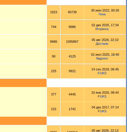
30 июн 2022, 00:26
1923
40739
Гена
02 дек 2025, 17:34
744
8986
Игорюха
05 авг 2026, 22:10
8686
1095867
Достали
02 июл 2025, 18:40
90
4125
flagzero
14 сен 2018, 06:45
225
9921
FUKS
10 янв 2020, 08:44
377
4445
FUKS
04 дек 2017, 07:14
215
1742
FUKS
05 авг 2026, 22:13