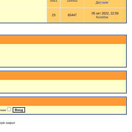
2021
120312
Достали
05 окт 2022, 22:59
23
65447
Колобок
ении
рум закрыт