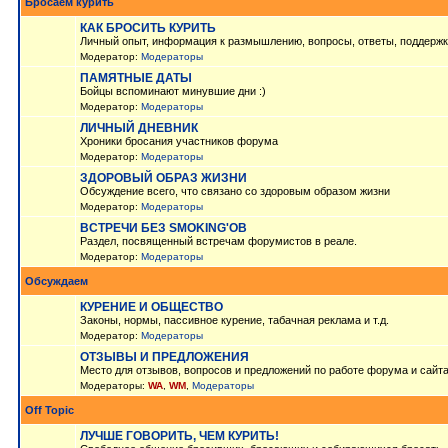
Бросаем курить
КАК БРОСИТЬ КУРИТЬ
Личный опыт, информация к размышлению, вопросы, ответы, поддержк
Модератор:
Модераторы
ПАМЯТНЫЕ ДАТЫ
Бойцы вспоминают минувшие дни :)
Модератор:
Модераторы
ЛИЧНЫЙ ДНЕВНИК
Хроники бросания участников форума
Модератор:
Модераторы
ЗДОРОВЫЙ ОБРАЗ ЖИЗНИ
Обсуждение всего, что связано со здоровым образом жизни
Модератор:
Модераторы
ВСТРЕЧИ БЕЗ SMOKING'OB
Раздел, посвященный встречам форумистов в реале.
Модератор:
Модераторы
Обсуждаем
КУРЕНИЕ И ОБЩЕСТВО
Законы, нормы, пассивное курение, табачная реклама и т.д.
Модератор:
Модераторы
ОТЗЫВЫ И ПРЕДЛОЖЕНИЯ
Место для отзывов, вопросов и предложений по работе форума и сайт
Модераторы:
WA
,
WM
,
Модераторы
Off Topic
ЛУЧШЕ ГОВОРИТЬ, ЧЕМ КУРИТЬ!