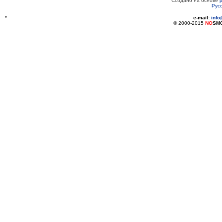
Создано на основе
Рус
*
e-mail:
inf
© 2000-2015
NO
SM