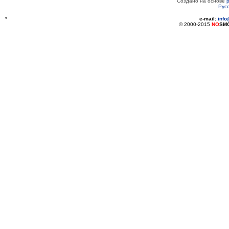
Создано на основе
Рус
*
e-mail:
inf
© 2000-2015
NO
SM