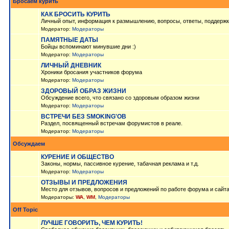
Бросаем курить
КАК БРОСИТЬ КУРИТЬ
Личный опыт, информация к размышлению, вопросы, ответы, поддержк
Модератор:
Модераторы
ПАМЯТНЫЕ ДАТЫ
Бойцы вспоминают минувшие дни :)
Модератор:
Модераторы
ЛИЧНЫЙ ДНЕВНИК
Хроники бросания участников форума
Модератор:
Модераторы
ЗДОРОВЫЙ ОБРАЗ ЖИЗНИ
Обсуждение всего, что связано со здоровым образом жизни
Модератор:
Модераторы
ВСТРЕЧИ БЕЗ SMOKING'OB
Раздел, посвященный встречам форумистов в реале.
Модератор:
Модераторы
Обсуждаем
КУРЕНИЕ И ОБЩЕСТВО
Законы, нормы, пассивное курение, табачная реклама и т.д.
Модератор:
Модераторы
ОТЗЫВЫ И ПРЕДЛОЖЕНИЯ
Место для отзывов, вопросов и предложений по работе форума и сайт
Модераторы:
WA
,
WM
,
Модераторы
Off Topic
ЛУЧШЕ ГОВОРИТЬ, ЧЕМ КУРИТЬ!