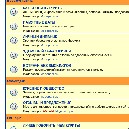
Бросаем курить
КАК БРОСИТЬ КУРИТЬ
Личный опыт, информация к размышлению, вопросы, ответы, поддержк
Модератор:
Модераторы
ПАМЯТНЫЕ ДАТЫ
Бойцы вспоминают минувшие дни :)
Модератор:
Модераторы
ЛИЧНЫЙ ДНЕВНИК
Хроники бросания участников форума
Модератор:
Модераторы
ЗДОРОВЫЙ ОБРАЗ ЖИЗНИ
Обсуждение всего, что связано со здоровым образом жизни
Модератор:
Модераторы
ВСТРЕЧИ БЕЗ SMOKING'OB
Раздел, посвященный встречам форумистов в реале.
Модератор:
Модераторы
Обсуждаем
КУРЕНИЕ И ОБЩЕСТВО
Законы, нормы, пассивное курение, табачная реклама и т.д.
Модератор:
Модераторы
ОТЗЫВЫ И ПРЕДЛОЖЕНИЯ
Место для отзывов, вопросов и предложений по работе форума и сайт
Модераторы:
WA
,
WM
,
Модераторы
Off Topic
ЛУЧШЕ ГОВОРИТЬ, ЧЕМ КУРИТЬ!