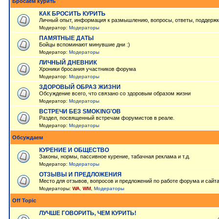
Бросаем курить
КАК БРОСИТЬ КУРИТЬ
Личный опыт, информация к размышлению, вопросы, ответы, поддержк
Модератор:
Модераторы
ПАМЯТНЫЕ ДАТЫ
Бойцы вспоминают минувшие дни :)
Модератор:
Модераторы
ЛИЧНЫЙ ДНЕВНИК
Хроники бросания участников форума
Модератор:
Модераторы
ЗДОРОВЫЙ ОБРАЗ ЖИЗНИ
Обсуждение всего, что связано со здоровым образом жизни
Модератор:
Модераторы
ВСТРЕЧИ БЕЗ SMOKING'OB
Раздел, посвященный встречам форумистов в реале.
Модератор:
Модераторы
Обсуждаем
КУРЕНИЕ И ОБЩЕСТВО
Законы, нормы, пассивное курение, табачная реклама и т.д.
Модератор:
Модераторы
ОТЗЫВЫ И ПРЕДЛОЖЕНИЯ
Место для отзывов, вопросов и предложений по работе форума и сайт
Модераторы:
WA
,
WM
,
Модераторы
Off Topic
ЛУЧШЕ ГОВОРИТЬ, ЧЕМ КУРИТЬ!