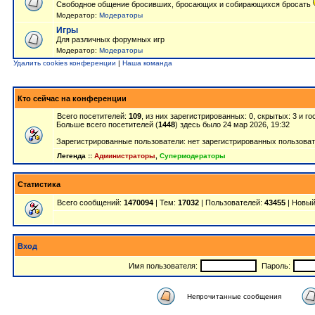
Свободное общение бросивших, бросающих и собирающихся бросать
Модератор:
Модераторы
Игры
Для различных форумных игр
Модератор:
Модераторы
Удалить cookies конференции
|
Наша команда
Кто сейчас на конференции
Всего посетителей:
109
, из них зарегистрированных: 0, скрытых: 3 и г
Больше всего посетителей (
1448
) здесь было 24 мар 2026, 19:32
Зарегистрированные пользователи: нет зарегистрированных пользова
Легенда ::
Администраторы
,
Супермодераторы
Статистика
Всего сообщений:
1470094
| Тем:
17032
| Пользователей:
43455
| Новый
Вход
Имя пользователя:
Пароль:
Непрочитанные сообщения