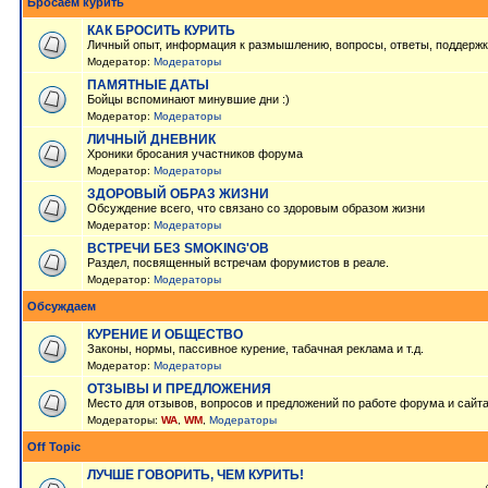
Бросаем курить
КАК БРОСИТЬ КУРИТЬ
Личный опыт, информация к размышлению, вопросы, ответы, поддержк
Модератор:
Модераторы
ПАМЯТНЫЕ ДАТЫ
Бойцы вспоминают минувшие дни :)
Модератор:
Модераторы
ЛИЧНЫЙ ДНЕВНИК
Хроники бросания участников форума
Модератор:
Модераторы
ЗДОРОВЫЙ ОБРАЗ ЖИЗНИ
Обсуждение всего, что связано со здоровым образом жизни
Модератор:
Модераторы
ВСТРЕЧИ БЕЗ SMOKING'OB
Раздел, посвященный встречам форумистов в реале.
Модератор:
Модераторы
Обсуждаем
КУРЕНИЕ И ОБЩЕСТВО
Законы, нормы, пассивное курение, табачная реклама и т.д.
Модератор:
Модераторы
ОТЗЫВЫ И ПРЕДЛОЖЕНИЯ
Место для отзывов, вопросов и предложений по работе форума и сайт
Модераторы:
WA
,
WM
,
Модераторы
Off Topic
ЛУЧШЕ ГОВОРИТЬ, ЧЕМ КУРИТЬ!