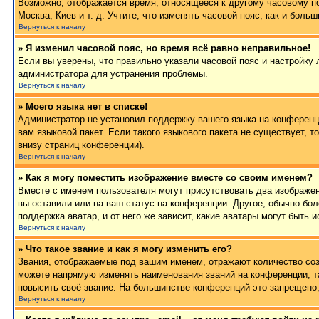
Возможно, отображается время, относящееся к другому часовому поя
Москва, Киев и т. д. Учтите, что изменять часовой пояс, как и бол
Вернуться к началу
» Я изменил часовой пояс, но время всё равно неправильное!
Если вы уверены, что правильно указали часовой пояс и настройку 
администратора для устранения проблемы.
Вернуться к началу
» Моего языка нет в списке!
Администратор не установил поддержку вашего языка на конференци
вам языковой пакет. Если такого языкового пакета не существует,
внизу страниц конференции).
Вернуться к началу
» Как я могу поместить изображение вместе со своим именем?
Вместе с именем пользователя могут присутствовать два изображен
вы оставили или на ваш статус на конференции. Другое, обычно бол
поддержка аватар, и от него же зависит, какие аватары могут быт
Вернуться к началу
» Что такое звание и как я могу изменить его?
Звания, отображаемые под вашим именем, отражают количество со
можете напрямую изменять наименования званий на конференции, т
повысить своё звание. На большинстве конференций это запрещено,
Вернуться к началу