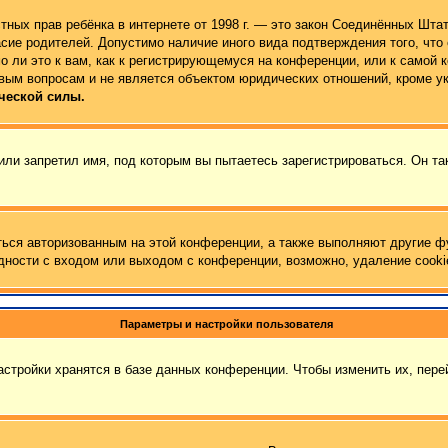
 частных прав ребёнка в интернете от 1998 г. — это закон Соединённых Ш
сие родителей. Допустимо наличие иного вида подтверждения того, чт
 ли это к вам, как к регистрирующемуся на конференции, или к самой 
вым вопросам и не является объектом юридических отношений, кроме у
ческой силы.
ли запретил имя, под которым вы пытаетесь зарегистрироваться. Он та
ться авторизованным на этой конференции, а также выполняют другие ф
ности с входом или выходом с конференции, возможно, удаление cooki
Параметры и настройки пользователя
стройки хранятся в базе данных конференции. Чтобы изменить их, пер