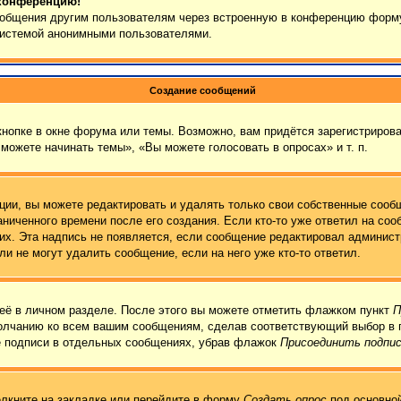
 конференцию!
сообщения другим пользователям через встроенную в конференцию форму
 системой анонимными пользователями.
Создание сообщений
нопке в окне форума или темы. Возможно, вам придётся зарегистрирова
можете начинать темы», «Вы можете голосовать в опросах» и т. п.
ии, вы можете редактировать и удалять только свои собственные сообщ
ниченного времени после его создания. Если кто-то уже ответил на соо
них. Эта надпись не появляется, если сообщение редактировал админист
и не могут удалить сообщение, если на него уже кто-то ответил.
её в личном разделе. После этого вы можете отметить флажком пункт
П
молчанию ко всем вашим сообщениям, сделав соответствующий выбор в 
е подписи в отдельных сообщениях, убрав флажок
Присоединить подпи
лкните на закладке или перейдите в форму
Создать опрос
под основной