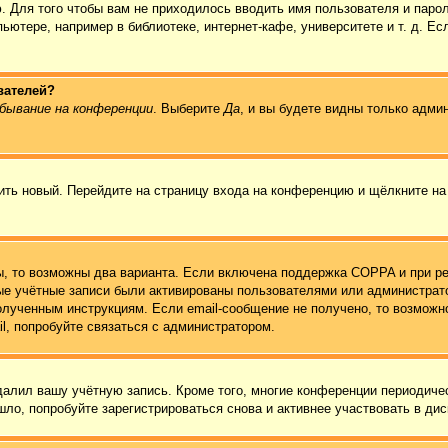
. Для того чтобы вам не приходилось вводить имя пользователя и паро
ютере, например в библиотеке, интернет-кафе, университете и т. д. Ес
вателей?
бывание на конференции
. Выберите
Да
, и вы будете видны только адми
чить новый. Перейдите на страницу входа на конференцию и щёлкните н
ы, то возможны два варианта. Если включена поддержка COPPA и при ре
вые учётные записи были активированы пользователями или администрат
олученным инструкциям. Если email-сообщение не получено, то возможно
l, попробуйте связаться с администратором.
удалил вашу учётную запись. Кроме того, многие конференции периодич
ло, попробуйте зарегистрироваться снова и активнее участвовать в дис