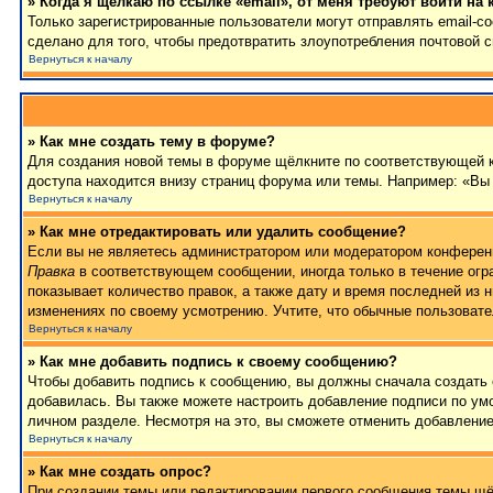
» Когда я щёлкаю по ссылке «email», от меня требуют войти на
Только зарегистрированные пользователи могут отправлять email-
сделано для того, чтобы предотвратить злоупотребления почтовой
Вернуться к началу
» Как мне создать тему в форуме?
Для создания новой темы в форуме щёлкните по соответствующей к
доступа находится внизу страниц форума или темы. Например: «Вы 
Вернуться к началу
» Как мне отредактировать или удалить сообщение?
Если вы не являетесь администратором или модератором конференц
Правка
в соответствующем сообщении, иногда только в течение огра
показывает количество правок, а также дату и время последней из 
изменениях по своему усмотрению. Учтите, что обычные пользовател
Вернуться к началу
» Как мне добавить подпись к своему сообщению?
Чтобы добавить подпись к сообщению, вы должны сначала создать 
добавилась. Вы также можете настроить добавление подписи по у
личном разделе. Несмотря на это, вы сможете отменить добавлени
Вернуться к началу
» Как мне создать опрос?
При создании темы или редактировании первого сообщения темы щё