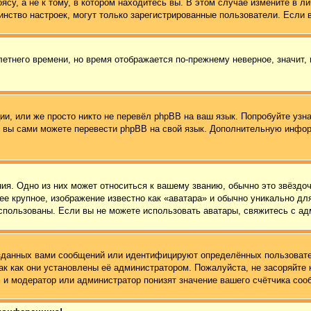
су, а не к тому, в котором находитесь вы. В этом случае измените в ли
ьшинство настроек, могут только зарегистрированные пользователи. Если
летнего времени, но время отображается по-прежнему неверное, значит,
и, или же просто никто не перевёл phpBB на ваш язык. Попробуйте узн
 то вы сами можете перевести phpBB на свой язык. Дополнительную инф
ия. Одно из них может относиться к вашему званию, обычно это звёздоч
ее крупное, изображение известно как «аватара» и обычно уникально дл
ь использованы. Если вы не можете использовать аватары, свяжитесь с 
зданных вами сообщений или идентифицируют определённых пользовате
ак как они установлены её администратором. Пожалуйста, не засоряйт
 и модератор или администратор понизят значение вашего счётчика соо