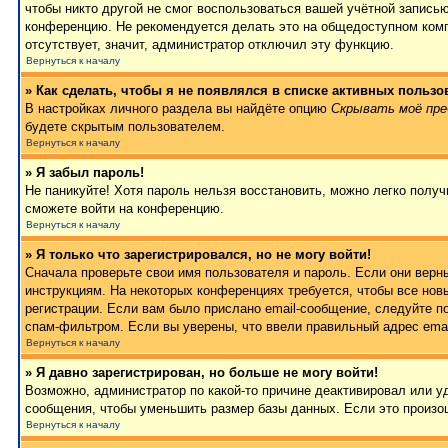
чтобы никто другой не смог воспользоваться вашей учётной записью
конференцию. Не рекомендуется делать это на общедоступном компь
отсутствует, значит, администратор отключил эту функцию.
Вернуться к началу
» Как сделать, чтобы я не появлялся в списке активных пользо
В настройках личного раздела вы найдёте опцию
Скрывать моё пре
будете скрытым пользователем.
Вернуться к началу
» Я забыл пароль!
Не паникуйте! Хотя пароль нельзя восстановить, можно легко полу
сможете войти на конференцию.
Вернуться к началу
» Я только что зарегистрировался, но не могу войти!
Сначала проверьте свои имя пользователя и пароль. Если они верн
инструкциям. На некоторых конференциях требуется, чтобы все но
регистрации. Если вам было прислано email-сообщение, следуйте п
спам-фильтром. Если вы уверены, что ввели правильный адрес emai
Вернуться к началу
» Я давно зарегистрирован, но больше не могу войти!
Возможно, администратор по какой-то причине деактивировал или 
сообщения, чтобы уменьшить размер базы данных. Если это произош
Вернуться к началу