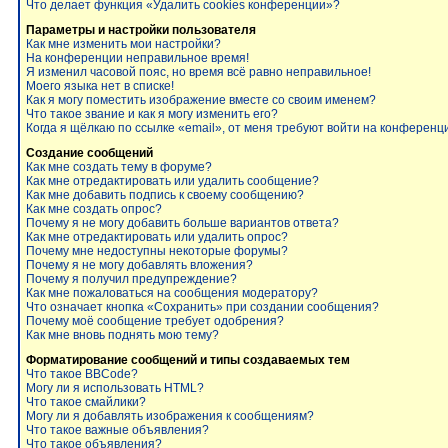
Что делает функция «Удалить cookies конференции»?
Параметры и настройки пользователя
Как мне изменить мои настройки?
На конференции неправильное время!
Я изменил часовой пояс, но время всё равно неправильное!
Моего языка нет в списке!
Как я могу поместить изображение вместе со своим именем?
Что такое звание и как я могу изменить его?
Когда я щёлкаю по ссылке «email», от меня требуют войти на конференц
Создание сообщений
Как мне создать тему в форуме?
Как мне отредактировать или удалить сообщение?
Как мне добавить подпись к своему сообщению?
Как мне создать опрос?
Почему я не могу добавить больше вариантов ответа?
Как мне отредактировать или удалить опрос?
Почему мне недоступны некоторые форумы?
Почему я не могу добавлять вложения?
Почему я получил предупреждение?
Как мне пожаловаться на сообщения модератору?
Что означает кнопка «Сохранить» при создании сообщения?
Почему моё сообщение требует одобрения?
Как мне вновь поднять мою тему?
Форматирование сообщений и типы создаваемых тем
Что такое BBCode?
Могу ли я использовать HTML?
Что такое смайлики?
Могу ли я добавлять изображения к сообщениям?
Что такое важные объявления?
Что такое объявления?