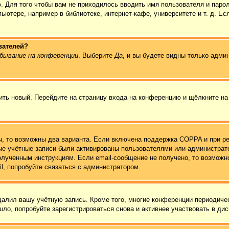
. Для того чтобы вам не приходилось вводить имя пользователя и паро
ютере, например в библиотеке, интернет-кафе, университете и т. д. Ес
вателей?
бывание на конференции
. Выберите
Да
, и вы будете видны только адми
чить новый. Перейдите на страницу входа на конференцию и щёлкните н
ы, то возможны два варианта. Если включена поддержка COPPA и при ре
вые учётные записи были активированы пользователями или администрат
олученным инструкциям. Если email-сообщение не получено, то возможно
l, попробуйте связаться с администратором.
удалил вашу учётную запись. Кроме того, многие конференции периодич
ло, попробуйте зарегистрироваться снова и активнее участвовать в дис