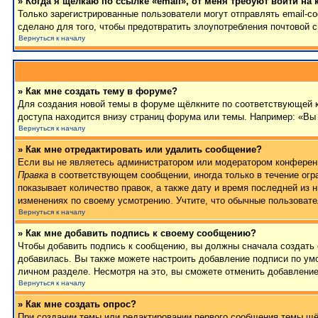
» Когда я щёлкаю по ссылке «email», от меня требуют войти на
Только зарегистрированные пользователи могут отправлять email-
сделано для того, чтобы предотвратить злоупотребления почтовой
Вернуться к началу
» Как мне создать тему в форуме?
Для создания новой темы в форуме щёлкните по соответствующей к
доступа находится внизу страниц форума или темы. Например: «Вы 
Вернуться к началу
» Как мне отредактировать или удалить сообщение?
Если вы не являетесь администратором или модератором конференц
Правка
в соответствующем сообщении, иногда только в течение огра
показывает количество правок, а также дату и время последней из 
изменениях по своему усмотрению. Учтите, что обычные пользовател
Вернуться к началу
» Как мне добавить подпись к своему сообщению?
Чтобы добавить подпись к сообщению, вы должны сначала создать 
добавилась. Вы также можете настроить добавление подписи по у
личном разделе. Несмотря на это, вы сможете отменить добавлени
Вернуться к началу
» Как мне создать опрос?
При создании темы или редактировании первого сообщения темы щё