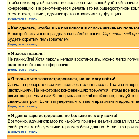
чтобы никто другой не смог воспользоваться вашей учётной записью
конференцию. Не рекомендуется делать это на общедоступном компь
отсутствует, значит, администратор отключил эту функцию.
Вернуться к началу
» Как сделать, чтобы я не появлялся в списке активных пользо
В настройках личного раздела вы найдёте опцию
Скрывать моё пре
будете скрытым пользователем.
Вернуться к началу
» Я забыл пароль!
Не паникуйте! Хотя пароль нельзя восстановить, можно легко полу
сможете войти на конференцию.
Вернуться к началу
» Я только что зарегистрировался, но не могу войти!
Сначала проверьте свои имя пользователя и пароль. Если они верн
инструкциям. На некоторых конференциях требуется, чтобы все но
регистрации. Если вам было прислано email-сообщение, следуйте п
спам-фильтром. Если вы уверены, что ввели правильный адрес emai
Вернуться к началу
» Я давно зарегистрирован, но больше не могу войти!
Возможно, администратор по какой-то причине деактивировал или 
сообщения, чтобы уменьшить размер базы данных. Если это произош
Вернуться к началу