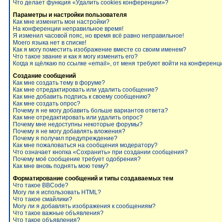
Что делает функция «Удалить cookies конференции»?
Параметры и настройки пользователя
Как мне изменить мои настройки?
На конференции неправильное время!
Я изменил часовой пояс, но время всё равно неправильное!
Моего языка нет в списке!
Как я могу поместить изображение вместе со своим именем?
Что такое звание и как я могу изменить его?
Когда я щёлкаю по ссылке «email», от меня требуют войти на конференц
Создание сообщений
Как мне создать тему в форуме?
Как мне отредактировать или удалить сообщение?
Как мне добавить подпись к своему сообщению?
Как мне создать опрос?
Почему я не могу добавить больше вариантов ответа?
Как мне отредактировать или удалить опрос?
Почему мне недоступны некоторые форумы?
Почему я не могу добавлять вложения?
Почему я получил предупреждение?
Как мне пожаловаться на сообщения модератору?
Что означает кнопка «Сохранить» при создании сообщения?
Почему моё сообщение требует одобрения?
Как мне вновь поднять мою тему?
Форматирование сообщений и типы создаваемых тем
Что такое BBCode?
Могу ли я использовать HTML?
Что такое смайлики?
Могу ли я добавлять изображения к сообщениям?
Что такое важные объявления?
Что такое объявления?