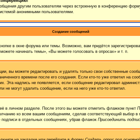
 конференцию!
сообщения другим пользователям через встроенную в конференцию форму
 системой анонимными пользователями.
Создание сообщений
нопке в окне форума или темы. Возможно, вам придётся зарегистрирова
можете начинать темы», «Вы можете голосовать в опросах» и т. п.
ии, вы можете редактировать и удалять только свои собственные сообщ
ниченного времени после его создания. Если кто-то уже ответил на соо
них. Эта надпись не появляется, если сообщение редактировал админист
и не могут удалить сообщение, если на него уже кто-то ответил.
её в личном разделе. После этого вы можете отметить флажком пункт
П
молчанию ко всем вашим сообщениям, сделав соответствующий выбор в 
е подписи в отдельных сообщениях, убрав флажок
Присоединить подпи
лкните на закладке или перейдите в форму
Создать опрос
под основной