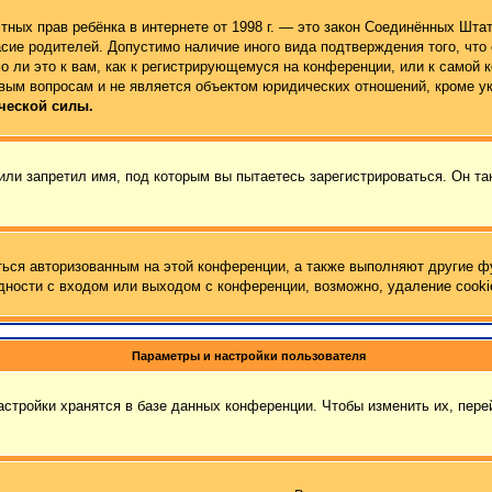
 частных прав ребёнка в интернете от 1998 г. — это закон Соединённых Ш
сие родителей. Допустимо наличие иного вида подтверждения того, чт
 ли это к вам, как к регистрирующемуся на конференции, или к самой 
вым вопросам и не является объектом юридических отношений, кроме у
ческой силы.
ли запретил имя, под которым вы пытаетесь зарегистрироваться. Он та
ться авторизованным на этой конференции, а также выполняют другие ф
ности с входом или выходом с конференции, возможно, удаление cooki
Параметры и настройки пользователя
стройки хранятся в базе данных конференции. Чтобы изменить их, пер