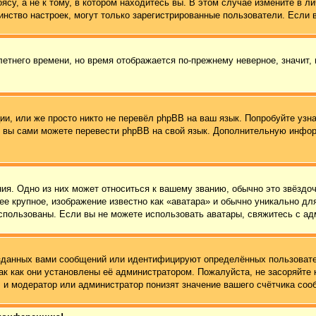
су, а не к тому, в котором находитесь вы. В этом случае измените в ли
ьшинство настроек, могут только зарегистрированные пользователи. Если
летнего времени, но время отображается по-прежнему неверное, значит,
и, или же просто никто не перевёл phpBB на ваш язык. Попробуйте узн
 то вы сами можете перевести phpBB на свой язык. Дополнительную инф
ия. Одно из них может относиться к вашему званию, обычно это звёздоч
ее крупное, изображение известно как «аватара» и обычно уникально дл
ь использованы. Если вы не можете использовать аватары, свяжитесь с 
зданных вами сообщений или идентифицируют определённых пользовате
ак как они установлены её администратором. Пожалуйста, не засоряйт
 и модератор или администратор понизят значение вашего счётчика соо