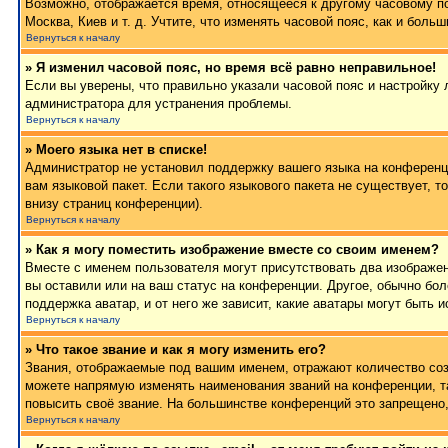
Возможно, отображается время, относящееся к другому часовому поя
Москва, Киев и т. д. Учтите, что изменять часовой пояс, как и бол
Вернуться к началу
» Я изменил часовой пояс, но время всё равно неправильное!
Если вы уверены, что правильно указали часовой пояс и настройку 
администратора для устранения проблемы.
Вернуться к началу
» Моего языка нет в списке!
Администратор не установил поддержку вашего языка на конференци
вам языковой пакет. Если такого языкового пакета не существует,
внизу страниц конференции).
Вернуться к началу
» Как я могу поместить изображение вместе со своим именем?
Вместе с именем пользователя могут присутствовать два изображен
вы оставили или на ваш статус на конференции. Другое, обычно бол
поддержка аватар, и от него же зависит, какие аватары могут быт
Вернуться к началу
» Что такое звание и как я могу изменить его?
Звания, отображаемые под вашим именем, отражают количество со
можете напрямую изменять наименования званий на конференции, т
повысить своё звание. На большинстве конференций это запрещено,
Вернуться к началу