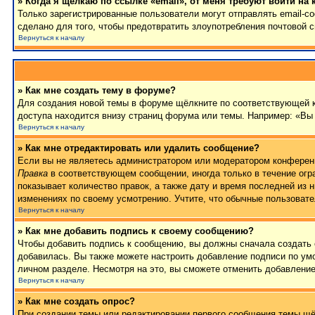
» Когда я щёлкаю по ссылке «email», от меня требуют войти на
Только зарегистрированные пользователи могут отправлять email-
сделано для того, чтобы предотвратить злоупотребления почтовой
Вернуться к началу
» Как мне создать тему в форуме?
Для создания новой темы в форуме щёлкните по соответствующей к
доступа находится внизу страниц форума или темы. Например: «Вы 
Вернуться к началу
» Как мне отредактировать или удалить сообщение?
Если вы не являетесь администратором или модератором конференц
Правка
в соответствующем сообщении, иногда только в течение огра
показывает количество правок, а также дату и время последней из 
изменениях по своему усмотрению. Учтите, что обычные пользовател
Вернуться к началу
» Как мне добавить подпись к своему сообщению?
Чтобы добавить подпись к сообщению, вы должны сначала создать 
добавилась. Вы также можете настроить добавление подписи по у
личном разделе. Несмотря на это, вы сможете отменить добавлени
Вернуться к началу
» Как мне создать опрос?
При создании темы или редактировании первого сообщения темы щё