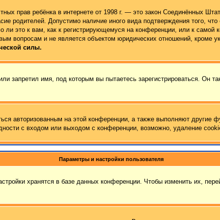
 частных прав ребёнка в интернете от 1998 г. — это закон Соединённых Ш
сие родителей. Допустимо наличие иного вида подтверждения того, чт
 ли это к вам, как к регистрирующемуся на конференции, или к самой 
вым вопросам и не является объектом юридических отношений, кроме у
ческой силы.
ли запретил имя, под которым вы пытаетесь зарегистрироваться. Он та
ться авторизованным на этой конференции, а также выполняют другие ф
ности с входом или выходом с конференции, возможно, удаление cooki
Параметры и настройки пользователя
стройки хранятся в базе данных конференции. Чтобы изменить их, пер