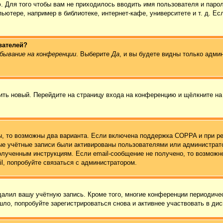
. Для того чтобы вам не приходилось вводить имя пользователя и паро
ютере, например в библиотеке, интернет-кафе, университете и т. д. Ес
вателей?
бывание на конференции
. Выберите
Да
, и вы будете видны только адми
чить новый. Перейдите на страницу входа на конференцию и щёлкните н
ы, то возможны два варианта. Если включена поддержка COPPA и при ре
вые учётные записи были активированы пользователями или администрат
олученным инструкциям. Если email-сообщение не получено, то возможно
l, попробуйте связаться с администратором.
удалил вашу учётную запись. Кроме того, многие конференции периодич
ло, попробуйте зарегистрироваться снова и активнее участвовать в дис