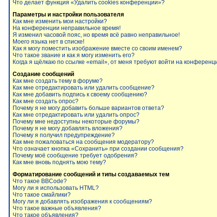
Что делает функция «Удалить cookies конференции»?
Параметры и настройки пользователя
Как мне изменить мои настройки?
На конференции неправильное время!
Я изменил часовой пояс, но время всё равно неправильное!
Моего языка нет в списке!
Как я могу поместить изображение вместе со своим именем?
Что такое звание и как я могу изменить его?
Когда я щёлкаю по ссылке «email», от меня требуют войти на конференц
Создание сообщений
Как мне создать тему в форуме?
Как мне отредактировать или удалить сообщение?
Как мне добавить подпись к своему сообщению?
Как мне создать опрос?
Почему я не могу добавить больше вариантов ответа?
Как мне отредактировать или удалить опрос?
Почему мне недоступны некоторые форумы?
Почему я не могу добавлять вложения?
Почему я получил предупреждение?
Как мне пожаловаться на сообщения модератору?
Что означает кнопка «Сохранить» при создании сообщения?
Почему моё сообщение требует одобрения?
Как мне вновь поднять мою тему?
Форматирование сообщений и типы создаваемых тем
Что такое BBCode?
Могу ли я использовать HTML?
Что такое смайлики?
Могу ли я добавлять изображения к сообщениям?
Что такое важные объявления?
Что такое объявления?