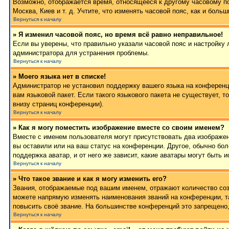
Возможно, отображается время, относящееся к другому часовому поя
Москва, Киев и т. д. Учтите, что изменять часовой пояс, как и бол
Вернуться к началу
» Я изменил часовой пояс, но время всё равно неправильное!
Если вы уверены, что правильно указали часовой пояс и настройку 
администратора для устранения проблемы.
Вернуться к началу
» Моего языка нет в списке!
Администратор не установил поддержку вашего языка на конференци
вам языковой пакет. Если такого языкового пакета не существует,
внизу страниц конференции).
Вернуться к началу
» Как я могу поместить изображение вместе со своим именем?
Вместе с именем пользователя могут присутствовать два изображен
вы оставили или на ваш статус на конференции. Другое, обычно бол
поддержка аватар, и от него же зависит, какие аватары могут быт
Вернуться к началу
» Что такое звание и как я могу изменить его?
Звания, отображаемые под вашим именем, отражают количество со
можете напрямую изменять наименования званий на конференции, т
повысить своё звание. На большинстве конференций это запрещено,
Вернуться к началу