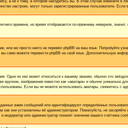
су, а не к тому, в котором находитесь вы. В этом случае измените в ли
ьшинство настроек, могут только зарегистрированные пользователи. Если
летнего времени, но время отображается по-прежнему неверное, значит,
и, или же просто никто не перевёл phpBB на ваш язык. Попробуйте узн
 то вы сами можете перевести phpBB на свой язык. Дополнительную инф
ия. Одно из них может относиться к вашему званию, обычно это звёздоч
ее крупное, изображение известно как «аватара» и обычно уникально дл
ь использованы. Если вы не можете использовать аватары, свяжитесь с 
зданных вами сообщений или идентифицируют определённых пользовате
ак как они установлены её администратором. Пожалуйста, не засоряйт
 и модератор или администратор понизят значение вашего счётчика соо