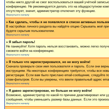
чтобы никто другой не смог воспользоваться вашей учётной записью
конференцию. Не рекомендуется делать это на общедоступном компь
отсутствует, значит, администратор отключил эту функцию.
Вернуться к началу
» Как сделать, чтобы я не появлялся в списке активных пользо
В настройках личного раздела вы найдёте опцию
Скрывать моё пре
будете скрытым пользователем.
Вернуться к началу
» Я забыл пароль!
Не паникуйте! Хотя пароль нельзя восстановить, можно легко полу
сможете войти на конференцию.
Вернуться к началу
» Я только что зарегистрировался, но не могу войти!
Сначала проверьте свои имя пользователя и пароль. Если они верн
инструкциям. На некоторых конференциях требуется, чтобы все но
регистрации. Если вам было прислано email-сообщение, следуйте п
спам-фильтром. Если вы уверены, что ввели правильный адрес emai
Вернуться к началу
» Я давно зарегистрирован, но больше не могу войти!
Возможно, администратор по какой-то причине деактивировал или 
сообщения, чтобы уменьшить размер базы данных. Если это произош
Вернуться к началу