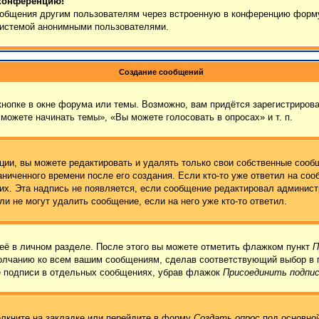
 конференцию!
сообщения другим пользователям через встроенную в конференцию форму
 системой анонимными пользователями.
Создание сообщений
нопке в окне форума или темы. Возможно, вам придётся зарегистрирова
можете начинать темы», «Вы можете голосовать в опросах» и т. п.
ии, вы можете редактировать и удалять только свои собственные сообщ
ниченного времени после его создания. Если кто-то уже ответил на соо
них. Эта надпись не появляется, если сообщение редактировал админист
и не могут удалить сообщение, если на него уже кто-то ответил.
её в личном разделе. После этого вы можете отметить флажком пункт
П
молчанию ко всем вашим сообщениям, сделав соответствующий выбор в 
е подписи в отдельных сообщениях, убрав флажок
Присоединить подпи
лкните на закладке или перейдите в форму
Создать опрос
под основной