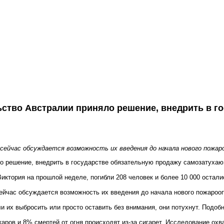
ство Австралии приняло решение, внедрить в г
сейчас обсуждается возможность их введения до начала нового пожаро
 решение, внедрить в государстве обязательную продажу самозатухающи
ктория на прошлой неделе, погибли 208 человек и более 10 000 осталис
ейчас обсуждается возможность их введения до начала нового пожарооп
сли их выбросить или просто оставить без внимания, они потухнут. Под
ов и 8% смертей от огня происходят из-за сигарет. Исследование охват