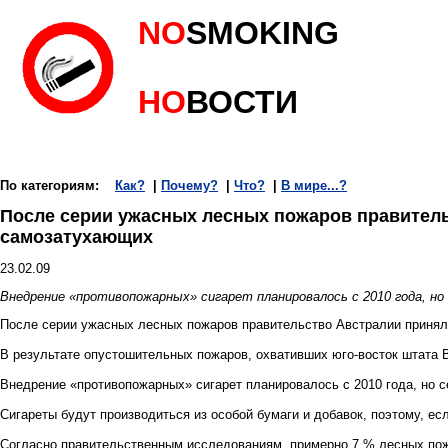
NO
SMOKING
НО
ВОСТИ
По категориям:
Как?
|
Почему?
|
Что?
|
В мире...?
После серии ужасных лесных пожаров правитель
самозатухающих
23.02.09
Внедрение «противопожарных» сигарет планировалось с 2010 года, но 
После серии ужасных лесных пожаров правительство Австралии приняло
В результате опустошительных пожаров, охвативших юго-восток штата Ви
Внедрение «противопожарных» сигарет планировалось с 2010 года, но с
Сигареты будут производиться из особой бумаги и добавок, поэтому, е
Согласно правительственным исследованиям, примерно 7 % лесных пожар