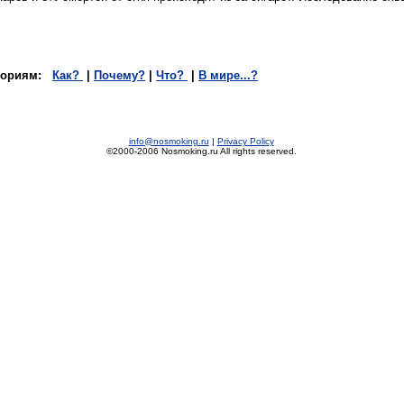
тегориям:
Как?
|
Почему?
|
Что?
|
В мире...?
info@nosmoking.ru
|
Privacy Policy
©2000-2006 Nosmoking.ru All rights reserved.