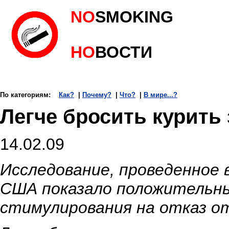
NO
SMOKING
НО
ВОСТИ
По категориям:
Как?
|
Почему?
|
Что?
|
В мире...?
Легче бросить курить
14.02.09
Исследование, проведенное 
США показало положительн
стимулирования на отказ от